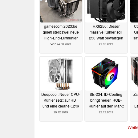
gamescom 2023:be
HX6250: Dieser
Co
quiet! stellt zwei neue
massive Kühler soll
Ga
High-End-Lüftkühler
250 Watt bewältigen
sa
vor
24.08.2023
21.05.2021
Deepcool: Neuer CPU-
SE-234: ID-Cooling
Za
Kühler setzt auf HDT
bringt neuen RGB-
und eine cleane Optik
Kühler auf den Markt
La
29.12.2019
22.12.2019
Weite