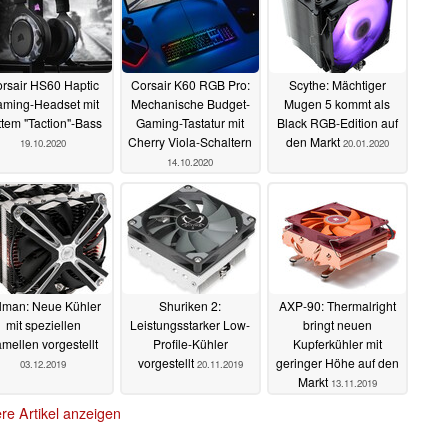
rsair HS60 Haptic
Corsair K60 RGB Pro:
Scythe: Mächtiger
ming-Headset mit
Mechanische Budget-
Mugen 5 kommt als
ttem "Taction"-Bass
Gaming-Tastatur mit
Black RGB-Edition auf
Cherry Viola-Schaltern
den Markt
19.10.2020
20.01.2020
14.10.2020
lman: Neue Kühler
Shuriken 2:
AXP-90: Thermalright
mit speziellen
Leistungsstarker Low-
bringt neuen
mellen vorgestellt
Profile-Kühler
Kupferkühler mit
vorgestellt
geringer Höhe auf den
03.12.2019
20.11.2019
Markt
13.11.2019
re Artikel anzeigen