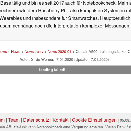
se tätig und bin es seit 2017 auch für Notebookcheck. Mein ak
rechnern wie dem Raspberry Pi – also kompakten Systemen mit
n Wearables und insbesondere für Smartwatches. Hauptberuflich
Zusammenhänge noch die Interpretation komplexer Messungen f
News
>
News
>
Newsarchiv
>
News 2020-01
> Corsair A500: Leistungsstarker 
Autor: Silvio Werner, 7.01.2020 (Update: 7.01.2020)
loading failed!
um
|
Team
|
Datenschutz
|
Kontakt
|
Cookie Einstellungen
| 05.08
en Affiliate-Link kann Notebookcheck eine Vergütung erhalten. Vielen Dank für