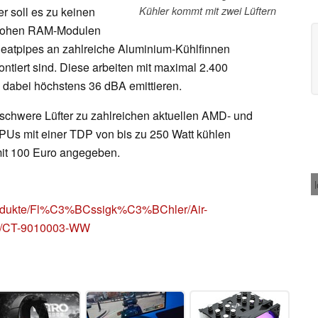
r soll es zu keinen
Kühler kommt mit zwei Lüftern
r hohen RAM-Modulen
atpipes an zahlreiche Aluminium-Kühlfinnen
ontiert sind. Diese arbeiten mit maximal 2.400
 dabei höchstens 36 dBA emittieren.
m schwere Lüfter zu zahlreichen aktuellen AMD- und
CPUs mit einer TDP von bis zu 250 Watt kühlen
mit 100 Euro angegeben.
rodukte/Fl%C3%BCssigk%C3%BChler/Air-
/p/CT-9010003-WW