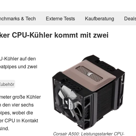
nchmarks & Tech
Externe Tests
Kaufberatung
Deal
rker CPU-Kühler kommt mit zwei
U-Kühler auf den
eatpipes und zwei
Zubehör
imeter große Kühler
n den vier sechs
pipes, wobei die
er CPU in Kontakt
sind.
Corsair A500: Leistungsstarker CPU-