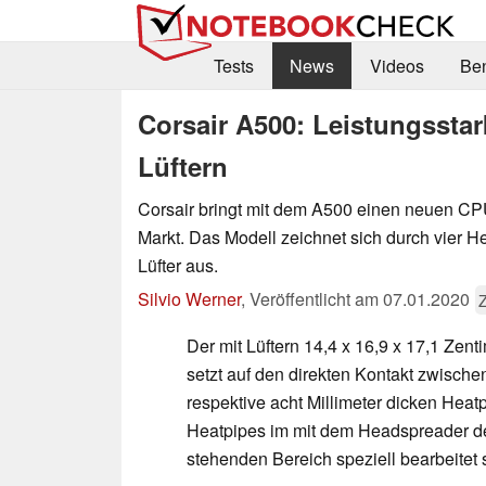
Tests
News
Videos
Be
Corsair A500: Leistungssta
Lüftern
Corsair bringt mit dem A500 einen neuen CP
Markt. Das Modell zeichnet sich durch vier H
Lüfter aus.
Silvio Werner
,
Veröffentlicht am
07.01.2020
Der mit Lüftern 14,4 x 16,9 x 17,1 Zent
setzt auf den direkten Kontakt zwische
respektive acht Millimeter dicken Heat
Heatpipes im mit dem Headspreader d
stehenden Bereich speziell bearbeitet 