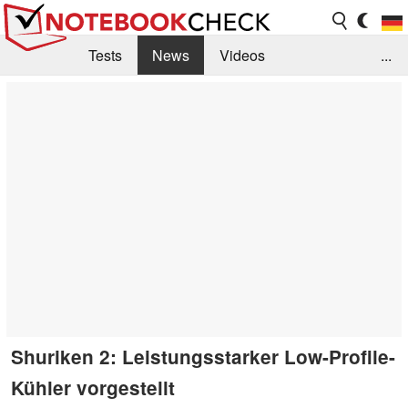
Tests
News
Videos
...
Benchmarks & Tech
Externe Tests
Kaufberatung
Deals
Suche
Jobs
Forum
Shuriken 2: Leistungsstarker Low-Profile-
Kühler vorgestellt