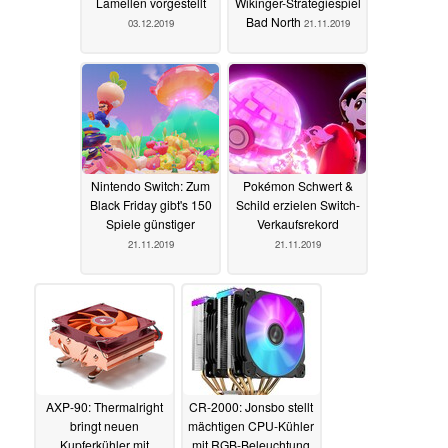
Lamellen vorgestellt
Wikinger-Strategiespiel
Bad North
03.12.2019
21.11.2019
Nintendo Switch: Zum
Pokémon Schwert &
Black Friday gibt's 150
Schild erzielen Switch-
Spiele günstiger
Verkaufsrekord
21.11.2019
21.11.2019
AXP-90: Thermalright
CR-2000: Jonsbo stellt
bringt neuen
mächtigen CPU-Kühler
Kupferkühler mit
mit RGB-Beleuchtung