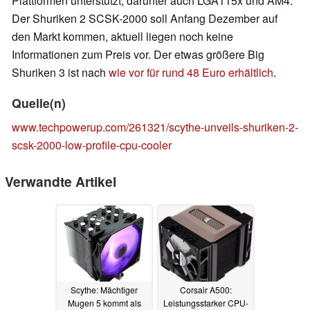
Plattformen unterstützt, darunter auch LGA115x und AM4.
Der Shuriken 2 SCSK-2000 soll Anfang Dezember auf
den Markt kommen, aktuell liegen noch keine
Informationen zum Preis vor. Der etwas größere Big
Shuriken 3 ist nach
wie vor für rund 48 Euro erhältlich
.
Quelle(n)
www.techpowerup.com/261321/scythe-unveils-shuriken-2-
scsk-2000-low-profile-cpu-cooler
Verwandte Artikel
Scythe: Mächtiger
Corsair A500:
Mugen 5 kommt als
Leistungsstarker CPU-