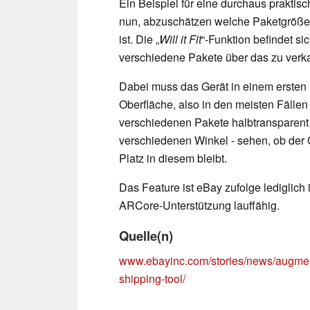
Ein Beispiel für eine durchaus praktis
nun, abzuschätzen welche Paketgröße f
ist. Die „
Will it Fit
“-Funktion befindet si
verschiedene Pakete über das zu verk
Dabei muss das Gerät in einem ersten 
Oberfläche, also in den meisten Fälle
verschiedenen Pakete halbtransparent 
verschiedenen Winkel - sehen, ob der 
Platz in diesem bleibt.
Das Feature ist eBay zufolge lediglic
ARCore-Unterstützung lauffähig.
Quelle(n)
www.ebayinc.com/stories/news/augmente
shipping-tool/