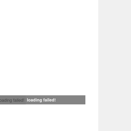
loading failed!
loading failed!