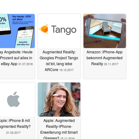
y Angebote: Heute
Augmented Reality:
Amazon: iPhone-App
Prozent auf alles in
Googles Project Tango
bekommt Augmented
r eBay App
ist tot, lang lebe
Reality
31.07.2018
02.11.2017
ARCore
16.12.2017
pple: iPhone 8 mit
Apple: Augmented
gmented Reality?
Reality-iPhone-
Erweiterung mit Smart
21.03.2017
Glasses?
15.11.2016