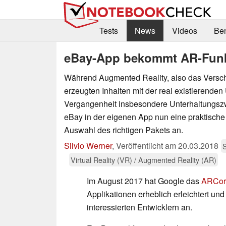
Tests
News
Videos
Be
eBay-App bekommt AR-Fun
Während Augmented Reality, also das Versch
erzeugten Inhalten mit der real existierende
Vergangenheit insbesondere Unterhaltungszw
eBay in der eigenen App nun eine praktische 
Auswahl des richtigen Pakets an.
Silvio Werner
,
Veröffentlicht am
20.03.2018
Virtual Reality (VR) / Augmented Reality (AR)
Im August 2017 hat Google das
ARCor
Applikationen erheblich erleichtert und
interessierten Entwicklern an.