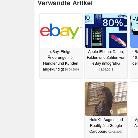
Verwandte Artikel
eBay: Einige
Apple iPhone: Daten,
eBa
Änderungen für
Fakten und Zahlen von
10 
Händler und Kunden
eBay (Infografik)
de
angekündigt
30.04.2019
18.09.2018
HoloKit: Augmented
A
Reality à la Google
Au
Cardboard
03.06.2017