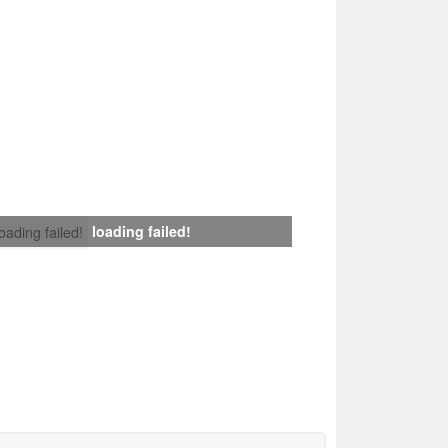
loading failed!
loading failed!