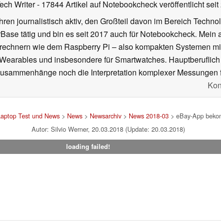
Tech Writer
- 17844 Artikel auf Notebookcheck veröffentlicht
seit
ahren journalistisch aktiv, den Großteil davon im Bereich Techn
se tätig und bin es seit 2017 auch für Notebookcheck. Mein ak
rechnern wie dem Raspberry Pi – also kompakten Systemen mit
n Wearables und insbesondere für Smartwatches. Hauptberuflich
Zusammenhänge noch die Interpretation komplexer Messungen f
Kon
Laptop Test und News
>
News
>
Newsarchiv
>
News 2018-03
> eBay-App beko
Autor: Silvio Werner, 20.03.2018 (Update: 20.03.2018)
loading failed!