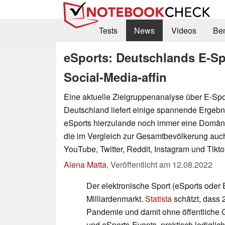
Tests
News
Videos
Be
eSports: Deutschlands E-Sp
Social-Media-affin
Eine aktuelle Zielgruppenanalyse über E-Spo
Deutschland liefert einige spannende Ergebn
eSports hierzulande noch immer eine Domän
die im Vergleich zur Gesamtbevölkerung auc
YouTube, Twitter, Reddit, Instagram und Tikto
Alena Matta
,
Veröffentlicht am
12.08.2022
Der elektronische Sport (eSports oder E
Milliardenmarkt.
Statista
schätzt, dass 
Pandemie und damit ohne öffentliche 
und eSports-Events, praktisch lediglich