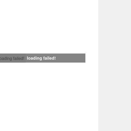
loading failed!
loading failed!