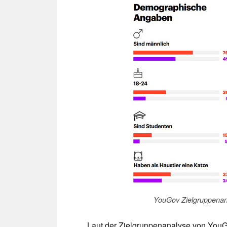
YouGov Zielgruppenan
Laut der Zielgruppenanalyse von You