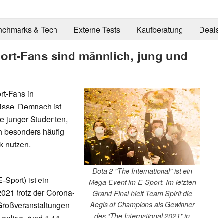
nchmarks & Tech
Externe Tests
Kaufberatung
Deal
ort-Fans sind männlich, jung und
rt-Fans in
isse. Demnach ist
e junger Studenten,
h besonders häufig
k nutzen.
Dota 2 "The International" ist ein
-Sport) ist ein
Mega-Event im E-Sport. Im letzten
2021 trotz der Corona-
Grand Final hielt Team Spirit die
Großveranstaltungen
Aegis of Champions als Gewinner
des "The International 2021" in
 online, rund 1,14