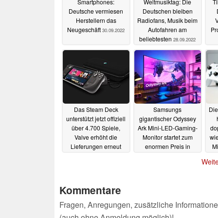
Smartphones:
Weltmusiktag: Die
Ti
Deutsche vermiesen
Deutschen bleiben
Herstellern das
Radiofans, Musik beim
V
Neugeschäft
Autofahren am
Pr
30.09.2022
beliebtesten
28.09.2022
Das Steam Deck
Samsungs
Die
unterstützt jetzt offiziell
gigantischer Odyssey
über 4.700 Spiele,
Ark Mini-LED-Gaming-
dop
Valve erhöht die
Monitor startet zum
wie
Lieferungen erneut
enormen Preis in
Mi
Deutschland
16.08.2022
15.08.2022
Weite
Kommentare
Fragen, Anregungen, zusätzliche Informatione
(auch ohne Anmeldung möglich)!