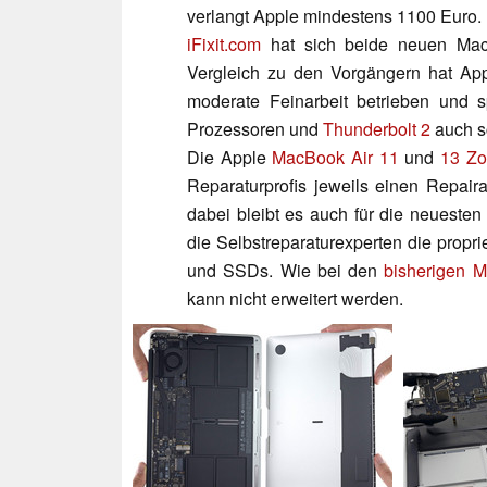
verlangt Apple mindestens 1100 Euro.
iFixit.com
hat sich beide neuen Mac
Vergleich zu den Vorgängern hat App
moderate Feinarbeit betrieben und s
Prozessoren und
Thunderbolt 2
auch s
Die Apple
MacBook Air 11
und
13 Zo
Reparaturprofis jeweils einen Repai
dabei bleibt es auch für die neueste
die Selbstreparaturexperten die pro
und SSDs. Wie bei den
bisherigen M
kann nicht erweitert werden.