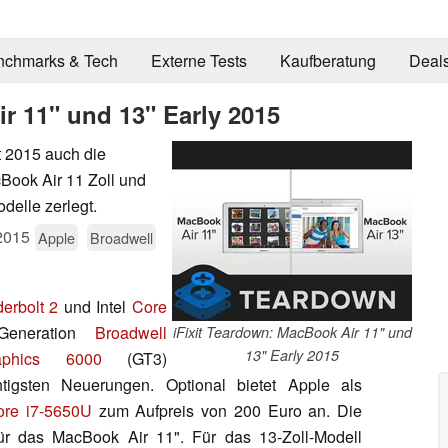
nchmarks & Tech
Externe Tests
Kaufberatung
Deal
r 11" und 13" Early 2015
t 2015 auch die
Book Air 11 Zoll und
odelle zerlegt.
2015
Apple
Broadwell
erbolt 2
und Intel
Core
Generation
Broadwell
iFixit Teardown: MacBook Air 11" und
13" Early 2015
phics 6000
(GT3)
htigsten Neuerungen. Optional bietet Apple als
ore i7-5650U
zum Aufpreis von 200 Euro an. Die
ür das MacBook Air 11". Für das 13-Zoll-Modell