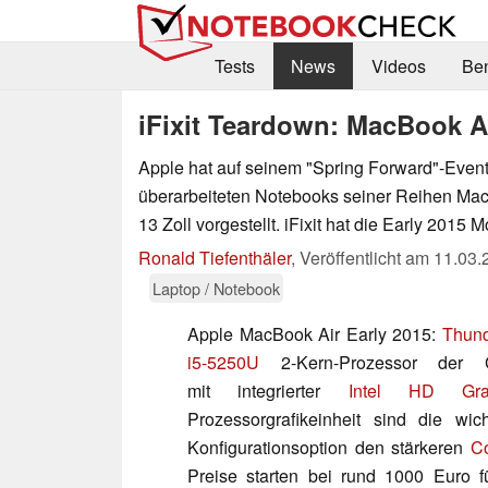
Tests
News
Videos
Be
iFixit Teardown: MacBook Ai
Apple hat auf seinem "Spring Forward"-Even
überarbeiteten Notebooks seiner Reihen Mac
13 Zoll vorgestellt. iFixit hat die Early 2015 M
Ronald Tiefenthäler
,
Veröffentlicht am
11.03.
Laptop / Notebook
Apple MacBook Air Early 2015:
Thund
i5-5250U
2-Kern-Prozessor der 
mit integrierter
Intel HD Gra
Prozessorgrafikeinheit sind die wic
Konfigurationsoption den stärkeren
C
Preise starten bei rund 1000 Euro f