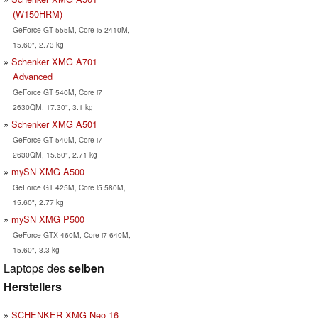
(W150HRM)
GeForce GT 555M, Core i5 2410M,
15.60", 2.73 kg
Schenker XMG A701
Advanced
GeForce GT 540M, Core i7
2630QM, 17.30", 3.1 kg
Schenker XMG A501
GeForce GT 540M, Core i7
2630QM, 15.60", 2.71 kg
mySN XMG A500
GeForce GT 425M, Core i5 580M,
15.60", 2.77 kg
mySN XMG P500
GeForce GTX 460M, Core i7 640M,
15.60", 3.3 kg
Laptops des
selben
Herstellers
SCHENKER XMG Neo 16