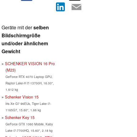
Geräte mit der
selben
Bildschirmgröße
und/oder ähnlichem
Gewicht
SCHENKER VISION 16 Pro
(M23)
GeForce RTX 4070 Laptop GPU,
Raptor Lake-H i7-13700H, 16.00",
1.612 kg
Schenker Vision 15
Iris Xe G7 96EUs, Tiger Lake i7-
1165G7, 15.60", 1.66 kg
Schenker Key 15
GeForce GTX 1060 Mobile, Kaby
Lake i7-7700HQ, 15.60", 2.18 kg