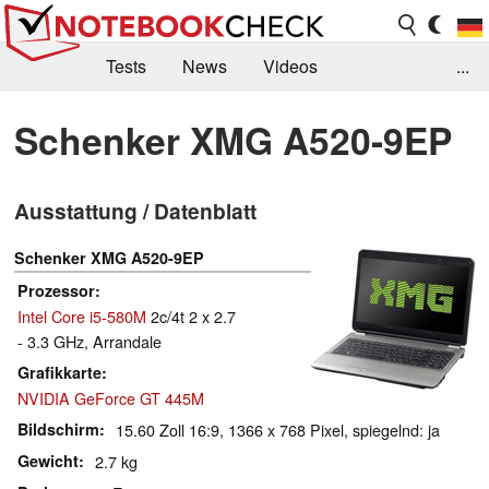
Tests
News
Videos
...
Benchmarks & Tech
Externe Tests
Schenker XMG A520-9EP
Kaufberatung
Deals
Suche
Jobs
Ausstattung / Datenblatt
Forum
Schenker XMG A520-9EP
Prozessor
Intel Core i5-580M
2c/4t 2 x 2.7
- 3.3 GHz, Arrandale
Grafikkarte
NVIDIA GeForce GT 445M
Bildschirm
15.60 Zoll 16:9, 1366 x 768 Pixel, spiegelnd: ja
Gewicht
2.7 kg