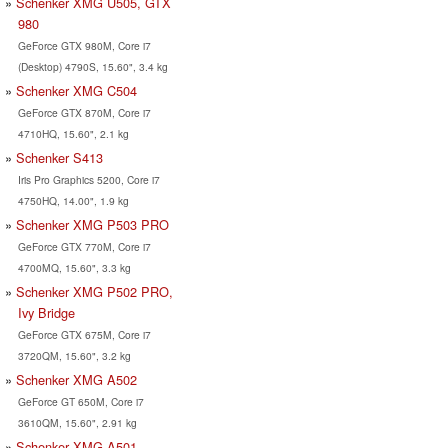
Schenker XMG U505, GTX
980
GeForce GTX 980M, Core i7
(Desktop) 4790S, 15.60", 3.4 kg
Schenker XMG C504
GeForce GTX 870M, Core i7
4710HQ, 15.60", 2.1 kg
Schenker S413
Iris Pro Graphics 5200, Core i7
4750HQ, 14.00", 1.9 kg
Schenker XMG P503 PRO
GeForce GTX 770M, Core i7
4700MQ, 15.60", 3.3 kg
Schenker XMG P502 PRO,
Ivy Bridge
GeForce GTX 675M, Core i7
3720QM, 15.60", 3.2 kg
Schenker XMG A502
GeForce GT 650M, Core i7
3610QM, 15.60", 2.91 kg
Schenker XMG A501