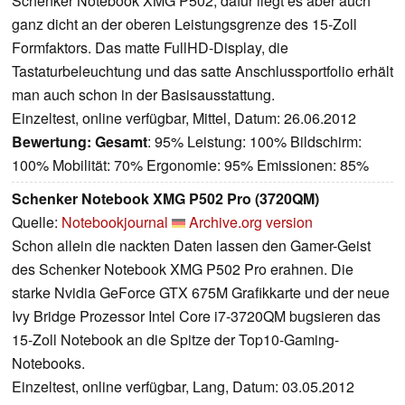
Schenker Notebook XMG P502, dafür liegt es aber auch
ganz dicht an der oberen Leistungsgrenze des 15-Zoll
Formfaktors. Das matte FullHD-Display, die
Tastaturbeleuchtung und das satte Anschlussportfolio erhält
man auch schon in der Basisausstattung.
Einzeltest, online verfügbar, Mittel, Datum: 26.06.2012
Bewertung:
Gesamt
: 95% Leistung: 100% Bildschirm:
100% Mobilität: 70% Ergonomie: 95% Emissionen: 85%
Schenker Notebook XMG P502 Pro (3720QM)
Quelle:
Notebookjournal
Archive.org version
Schon allein die nackten Daten lassen den Gamer-Geist
des Schenker Notebook XMG P502 Pro erahnen. Die
starke Nvidia GeForce GTX 675M Grafikkarte und der neue
Ivy Bridge Prozessor Intel Core i7-3720QM bugsieren das
15-Zoll Notebook an die Spitze der Top10-Gaming-
Notebooks.
Einzeltest, online verfügbar, Lang, Datum: 03.05.2012