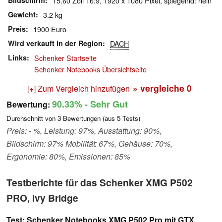
Bildschirm
15.60 Zoll 16:9, 1920 x 1080 Pixel, spiegelnd: nein
Gewicht
3.2 kg
Preis
1900 Euro
Wird verkauft in der Region
DACH
Links
Schenker Startseite
Schenker Notebooks Übersichtseite
» vergleiche
0
[+] Zum Vergleich hinzufügen
90.33%
- Sehr Gut
Bewertung:
Durchschnitt von
3
Bewertungen (aus
5
Tests)
Preis: - %, Leistung: 97%, Ausstattung: 90%,
Bildschirm: 97% Mobilität: 67%, Gehäuse: 70%,
Ergonomie: 80%, Emissionen: 85%
Testberichte für das Schenker XMG P502
PRO, Ivy Bridge
Test: Schenker Notebooks XMG P502 Pro mit GTX