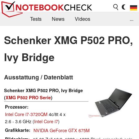
Tests
News
Videos
...
Benchmarks & Tech
Externe Tests
Schenker XMG P502 PRO,
Kaufberatung
Deals
Suche
Jobs
Ivy Bridge
Forum
Ausstattung / Datenblatt
Schenker XMG P502 PRO, Ivy Bridge
(
XMG P502 PRO Serie
)
Prozessor
Intel Core i7-3720QM
4c/8t 4 x
2.6 - 3.6 GHz (
Intel Core i7
)
Grafikkarte
NVIDIA GeForce GTX 675M