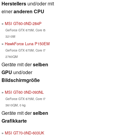
Herstellers
und/oder mit
einer
anderen CPU
MSI GT60-0ND-284P
GeForce GTX 675M, Core i5
3210M
HawkForce Luna P150EM
GeForce GTX 675M, Core i7
2760QM
Geräte mit der
selben
GPU
und/oder
Bildschirmgröße
MSI GT60 0ND-093NL
GeForce GTX 675M, Core i7
3610QM, 0 kg
Geräte mit der
selben
Grafikkarte
MSI GT70-0ND-603UK