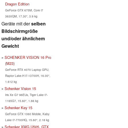
Dragon Edition
GeForce GTX 675M, Core i7
3630QM, 17.30", 3.9 kg
Geräte mit der
selben
Bildschirmgröße
und/oder ähnlichem
Gewicht
SCHENKER VISION 16 Pro
(M23)
GeForce RTX 4070 Laptop GPU,
Raptor Lake-H i7-13700H, 16.00",
1.612 kg
Schenker Vision 15
Iris Xe G7 96EUs, Tiger Lake i7-
1165G7, 15.60", 1.66 kg
Schenker Key 15
GeForce GTX 1060 Mobile, Kaby
Lake i7-7700HQ, 15.60", 2.18 kg
Schenker XMG U505, GTX