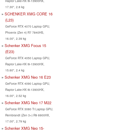
Raptor Lake-HX i9-13900HX,
17.30", 2.8 kg
SCHENKER XMG CORE 16
(L23)
GeForce RTX 4070 Laptop GPU,
Phoenix (Zen 4) R7 7840HS,
16.00", 2.39 kg
Schenker XMG Focus 15
(E23)
GeForce RTX 4050 Laptop GPU,
Raptor Lake-HX i9-13900HX,
15.60", 2.4 kg
Schenker XMG Neo 16 E23
GeForce RTX 4090 Laptop GPU,
Raptor Lake-HX i9-13900HX,
16.00", 2.52 kg
Schenker XMG Neo 17 M22
GeForce RTX 3080 Ti Laptop GPU,
Rembrandt (Zen 3+) R9 6900HX,
17.00", 2.79 kg
Schenker XMG Neo 15-