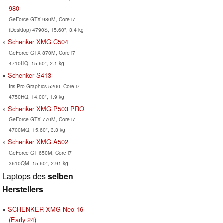
980
GeForce GTX 980M, Core i7
(Desktop) 4790S, 15.60", 3.4 kg
Schenker XMG C504
GeForce GTX 870M, Core i7
4710HQ, 15.60", 2.1 kg
Schenker S413
Iris Pro Graphics 5200, Core i7
4750HQ, 14.00", 1.9 kg
Schenker XMG P503 PRO
GeForce GTX 770M, Core i7
4700MQ, 15.60", 3.3 kg
Schenker XMG A502
GeForce GT 650M, Core i7
3610QM, 15.60", 2.91 kg
Laptops des
selben
Herstellers
SCHENKER XMG Neo 16
(Early 24)