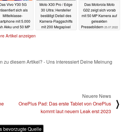
Das Vivo Y30 5G
Moto X30 Pro / Edge
Das Motorola Moto
räsentiert sich als
30 Ultra: Hersteller
G32 zeigt sich vorab
Mittelklasse-
bestätigt Detail des
mit 50 MP Kamera auf
artphone mit 5.000
Kamera-Flaggschiffs
geleakten
h Akku und 50 MP
mit 200 Megapixel
Pressebildern
25.07.2022
al-Kamera
25.07.2022
25.07.2022
re Artikel anzeigen
n zu diesem Artikel? - Uns interessiert Deine Meinung
Neuere News
⟩
ne
OnePlus Pad: Das erste Tablet von OnePlus
kommt laut neuem Leak erst 2023
s bevorzugte Quelle