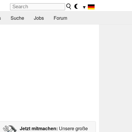
▼
s
Suche
Jobs
Forum
Jetzt mitmachen:
Unsere große