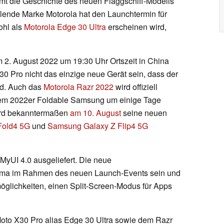
t die Geschichte des neuen Flaggschiff-Modells
hlende Marke Motorola hat den Launchtermin für
ohl als
Motorola Edge 30 Ultra
erscheinen wird,
2. August 2022 um 19:30 Uhr Ortszeit in China
 X30 Pro nicht das einzige neue Gerät sein, dass der
rd. Auch das
Motorola Razr 2022
wird offiziell
nem 2022er Foldable Samsung um einige Tage
ird bekanntermaßen
am 10. August
seine neuen
Fold4 5G
und
Samsung Galaxy Z Flip4 5G
yUI 4.0 ausgeliefert. Die neue
hema im Rahmen des neuen Launch-Events sein und
glichkeiten, einen Split-Screen-Modus für Apps
to X30 Pro alias Edge 30 Ultra sowie dem Razr