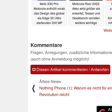
Moto X30 Pro:
Motorola Razr 2022:
Motorola enthüllt vorab
Akku wird größer als
p
das Design des global
erwartet, Teaser und
als Edge 30 Ultra
Geekbench verraten
Sm
startenden 200 MP
weitere wichtige
mA
Kamera-Flaggschiffs
Spezifikationen
Du
Weite
28.07.2022
27.07.2022
Kommentare
Fragen, Anregungen, zusätzliche Informatione
(auch ohne Anmeldung möglich)!
Diesen Artikel kommentieren / Antworten
Ältere News
⟨
Nothing Phone (1): Warum es nicht für ei
Revolution reicht
Al