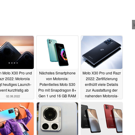
n Moto X30 Pro und
Nächstes Smartphone
Moto X30 Pro und Razr
zr 2022: Motorola
von Motorola:
2022: Zertifizierung
t heutiges Launch-
Potentielles Moto S30
enthüllt viele Details
vent kurzfristig ab
Pro mit Snapdragon 8+
zur Ausstattung der
Gen 1 und 16 GB RAM
nahenden Motorola-
02.08.2022
zertifiziert
Flaggschiffe
29.07.2022
29.07.2022