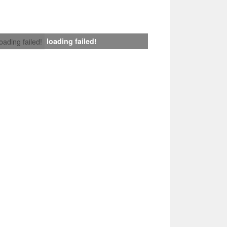
loading failed!
loading failed!