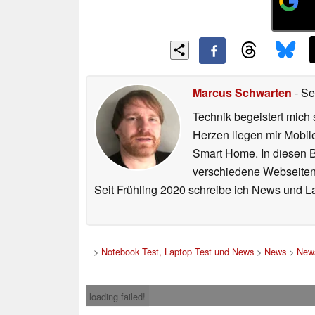
Marcus Schwarten
- Se
Technik begeistert mich 
Herzen liegen mir Mobi
Smart Home. In diesen Be
verschiedene Webseiten,
Seit Frühling 2020 schreibe ich News und L
>
Notebook Test, Laptop Test und News
>
News
>
News
loading failed!