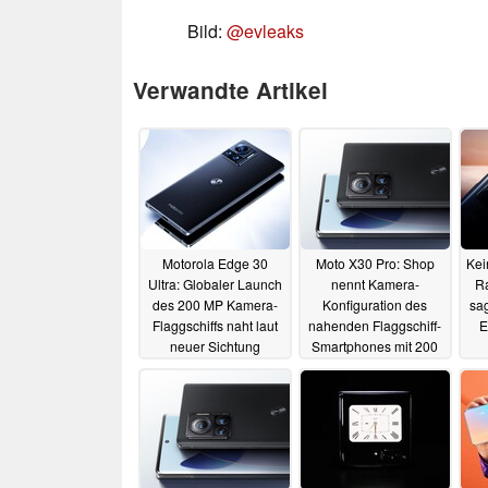
Bild:
@evleaks
Verwandte Artikel
Motorola Edge 30
Moto X30 Pro: Shop
Kei
Ultra: Globaler Launch
nennt Kamera-
Ra
des 200 MP Kamera-
Konfiguration des
sag
Flaggschiffs naht laut
nahenden Flaggschiff-
E
neuer Sichtung
Smartphones mit 200
MP Hauptsensor
08.08.2022
07.08.2022