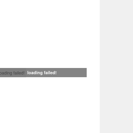
loading failed!
loading failed!