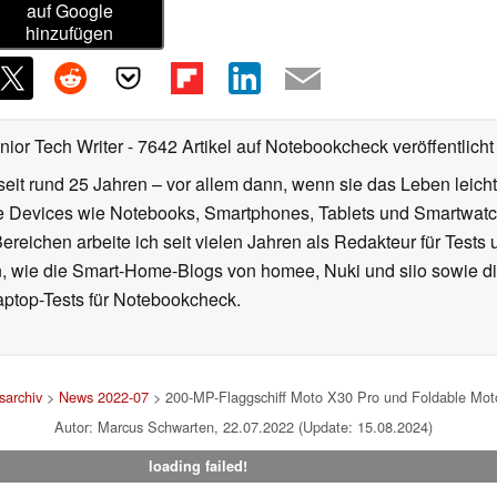
auf Google
hinzufügen
nior Tech Writer
- 7642 Artikel auf Notebookcheck veröffentlicht
seit rund 25 Jahren – vor allem dann, wenn sie das Leben leicht
le Devices wie Notebooks, Smartphones, Tablets und Smartw
reichen arbeite ich seit vielen Jahren als Redakteur für Tests 
 wie die Smart-Home-Blogs von homee, Nuki und siio sowie di
aptop-Tests für Notebookcheck.
archiv
>
News 2022-07
> 200-MP-Flaggschiff Moto X30 Pro und Foldable Motor
Autor: Marcus Schwarten, 22.07.2022 (Update: 15.08.2024)
loading failed!