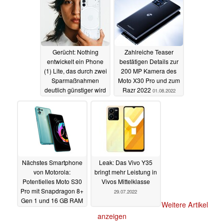
Gerücht: Nothing
Zahlreiche Teaser
entwickelt ein Phone
bestätigen Details zur
(1) Lite, das durch zwei
200 MP Kamera des
Sparmaßnahmen
Moto X30 Pro und zum
deutlich günstiger wird
Razr 2022
01.08.2022
01.08.2022
Nächstes Smartphone
Leak: Das Vivo Y35
von Motorola:
bringt mehr Leistung in
Potentielles Moto S30
Vivos Mittelklasse
Pro mit Snapdragon 8+
29.07.2022
Gen 1 und 16 GB RAM
Weitere Artikel
zertifiziert
29.07.2022
anzeigen