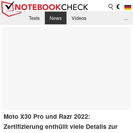
Tests
News
Videos
...
Benchmarks & Tech
Externe Tests
Kaufberatung
Deals
Suche
Jobs
Forum
Moto X30 Pro und Razr 2022:
Zertifizierung enthüllt viele Details zur