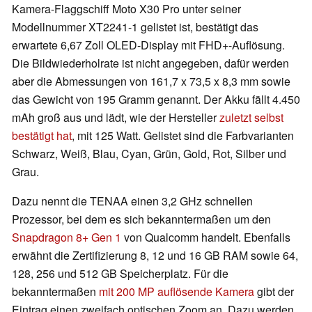
Kamera-Flaggschiff Moto X30 Pro unter seiner
Modellnummer XT2241-1 gelistet ist, bestätigt das
erwartete 6,67 Zoll OLED-Display mit FHD+-Auflösung.
Die Bildwiederholrate ist nicht angegeben, dafür werden
aber die Abmessungen von 161,7 x 73,5 x 8,3 mm sowie
das Gewicht von 195 Gramm genannt. Der Akku fällt 4.450
mAh groß aus und lädt, wie der Hersteller
zuletzt selbst
bestätigt hat
, mit 125 Watt. Gelistet sind die Farbvarianten
Schwarz, Weiß, Blau, Cyan, Grün, Gold, Rot, Silber und
Grau.
Dazu nennt die TENAA einen 3,2 GHz schnellen
Prozessor, bei dem es sich bekanntermaßen um den
Snapdragon 8+ Gen 1
von Qualcomm handelt. Ebenfalls
erwähnt die Zertifizierung 8, 12 und 16 GB RAM sowie 64,
128, 256 und 512 GB Speicherplatz. Für die
bekanntermaßen
mit 200 MP auflösende Kamera
gibt der
Eintrag einen zweifach optischen Zoom an. Dazu werden