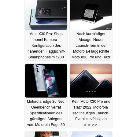
Moto X30 Pro: Shop
Nach kurzfristiger
nennt Kamera-
Absage: Neuer
Konfiguration des
Launch-Termin der
nahenden Flaggschiff-
Motorola-Flaggschiffe
Smartphones mit 200
Moto X30 Pro und Razr
MP Hauptsensor
2022
05.08.2022
07.08.2022
Motorola Edge 30 Neo:
Kein Moto X30 Pro und
Geekbench verrät
Razr 2022: Motorola
Spezifikationen des
sagt heutiges Launch-
günstigen Ablegers
Event kurzfristig ab
vom Motorola Edge 30
02.08.2022
Pro/Ultra
04.08.2022