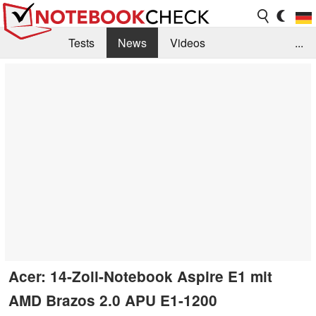
Tests
News
Videos
...
Benchmarks & Tech
Externe Tests
Kaufberatung
Deals
Suche
Jobs
Forum
Acer: 14-Zoll-Notebook Aspire E1 mit
AMD Brazos 2.0 APU E1-1200