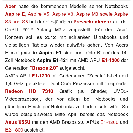
Acer
hatte die kommenden Modelle seiner Notebooks
Aspire E
, Aspire V5, Aspire V3, Aspire M3 sowie Aspire
S3 und S5
bei der diesjährigen
Pressekonferenz
auf der
CeBIT 2012 Anfang März vorgestellt. Für den Acer-
Konzern soll es 2012 mit schlanken Ultrabooks und
vielseitigen Tablets wieder aufwärts gehen. Von Acers
Einsteigerserie
Aspire E1
sind nun erste Bilder des 14-
Zoll-Notebook
Aspire E1-421
mit AMD APU
E1-1200
der
Generation
"Brazos 2.0"
aufgetaucht.
AMDs APU
E1-1200
mit Codenamen "Zacate" ist ein mit
1,4 GHz getakteter Dual-Core-Prozessor mit integrierter
Radeon HD 7310
Grafik (80 Shader, UVD3-
Videoprozessor), der vor allem bei Netbooks und
günstigen Einsteiger-Notebooks zu finden sein wird. So
wurde beispielsweise Mitte April bereits das Notebook
Asus X55U
mit den AMD Brazos 2.0 APUs
E1-1200
und
E2-1800
gesichtet.