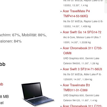
Iris Xe G7 80EUs, Raptor Lake-U i5-
1335U, 13.30", 1.4 kg
Acer TravelMate P4
TMP414-53-58XQ
Iris Xe G7 80EUs, Raptor Lake-U i5-
1335U, 14.00", 1.459 kg
Acer Swift Go 14 SFG14-72
schirm: 67%, Mobilität: 86%,
Arc 8-Core, Meteor Lake-H Ultra 7
ssionen: 84%
155H, 14.00", 1.3338 kg
Acer Chromebook 311 C733-
C6M8
UHD Graphics 600, Gemini Lake
bb
Celeron N4000, 11.00", 1.26 kg
Acer Swift 3 SF314-71-56U3
Iris Xe G7 80EUs, Alder Lake-P i5-
12500H, 14.00", 1.364 kg
bb
Acer Travelmate B3
TMB311-31-C369
UHD Graphics 600, Gemini Lake
8 MB
Celeron N4120, 11.60", 1.4 kg
xel
Acer Chromebook 311 C722-