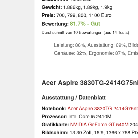
Gewicht:
1.886kg, 1.89kg, 1.9kg
Preis:
700, 799, 800, 1100 Euro
81.7%
- Gut
Bewertung:
Durchschnitt von
10
Bewertungen (aus
14
Tests)
Leistung: 86%, Ausstattung: 69%, Bild
Gehäuse: 82%, Ergonomie: 87%, Emi
Acer Aspire 3830TG-2414G75n
Ausstattung / Datenblatt
Notebook:
Acer Aspire 3830TG-2414G75n
Prozessor:
Intel Core i5 2410M
Grafikkarte:
NVIDIA GeForce GT 540M
204
Bildschirm:
13.30 Zoll, 16:9, 1366 x 768 Pi