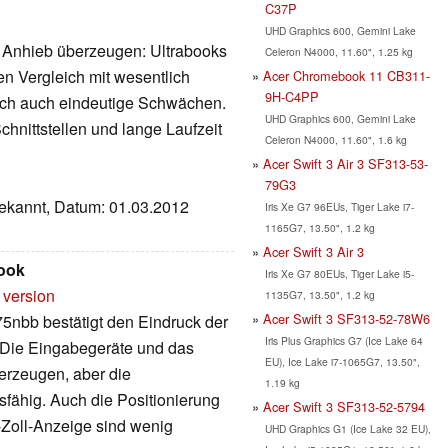
C37P
UHD Graphics 600, Gemini Lake
 Anhieb überzeugen: Ultrabooks
Celeron N4000, 11.60", 1.25 kg
ten Vergleich mit wesentlich
Acer Chromebook 11 CB311-
9H-C4PP
ich auch eindeutige Schwächen.
UHD Graphics 600, Gemini Lake
chnittstellen und lange Laufzeit
Celeron N4000, 11.60", 1.6 kg
Acer Swift 3 Air 3 SF313-53-
79G3
bekannt, Datum: 01.03.2012
Iris Xe G7 96EUs, Tiger Lake i7-
1165G7, 13.50", 1.2 kg
Acer Swift 3 Air 3
ook
Iris Xe G7 80EUs, Tiger Lake i5-
 version
1135G7, 13.50", 1.2 kg
Acer Swift 3 SF313-52-78W6
nbb bestätigt den Eindruck der
Iris Plus Graphics G7 (Ice Lake 64
. Die Eingabegeräte und das
EU), Ice Lake i7-1065G7, 13.50",
erzeugen, aber die
1.19 kg
sfähig. Auch die Positionierung
Acer Swift 3 SF313-52-5794
-Zoll-Anzeige sind wenig
UHD Graphics G1 (Ice Lake 32 EU),