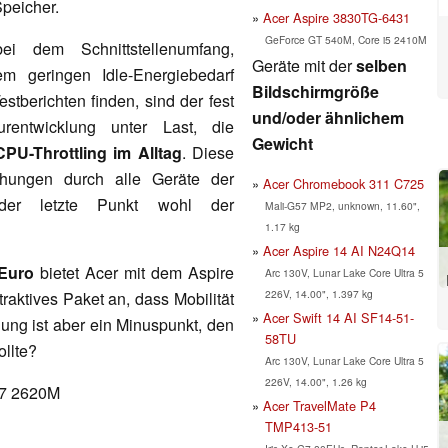
peicher.
Acer Aspire 3830TG-6431
GeForce GT 540M, Core i5 2410M
i dem Schnittstellenumfang,
Geräte mit der
selben
 geringen Idle-Energiebedarf
Bildschirmgröße
estberichten finden, sind der fest
und/oder ähnlichem
turentwicklung unter Last, die
Gewicht
PU-Throttling im Alltag
. Diese
chungen durch alle Geräte der
Acer Chromebook 311 C725
 der letzte Punkt wohl der
Mali-G57 MP2, unknown, 11.60",
1.17 kg
Acer Aspire 14 AI N24Q14
Euro
bietet Acer mit dem Aspire
Arc 130V, Lunar Lake Core Ultra 5
226V, 14.00", 1.397 kg
raktives Paket an, dass Mobilität
Acer Swift 14 AI SF14-51-
ung ist aber ein Minuspunkt, den
58TU
ollte?
Arc 130V, Lunar Lake Core Ultra 5
226V, 14.00", 1.26 kg
 i7 2620M
Acer TravelMate P4
TMP413-51