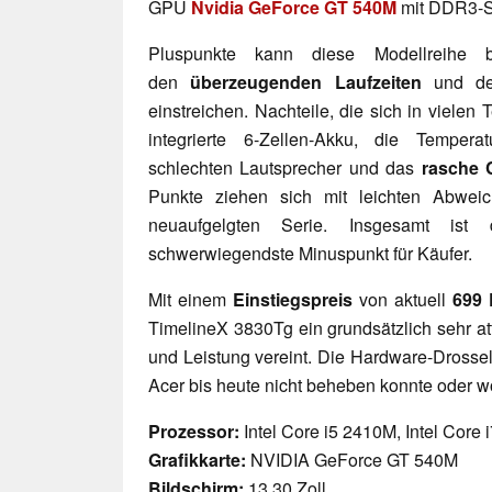
GPU
Nvidia GeForce GT 540M
mit DDR3-S
Pluspunkte kann diese Modellreihe be
den
überzeugenden Laufzeiten
und dem
einstreichen. Nachteile, die sich in vielen T
integrierte 6-Zellen-Akku, die Tempera
schlechten Lautsprecher und das
rasche C
Punkte ziehen sich mit leichten Abwei
neuaufgelgten Serie. Insgesamt ist
schwerwiegendste Minuspunkt für Käufer.
Mit einem
Einstiegspreis
von aktuell
699 
TimelineX 3830Tg ein grundsätzlich sehr att
und Leistung vereint. Die Hardware-Drossel
Acer bis heute nicht beheben konnte oder w
Prozessor:
Intel Core i5 2410M, Intel Core
Grafikkarte:
NVIDIA GeForce GT 540M
Bildschirm:
13.30 Zoll