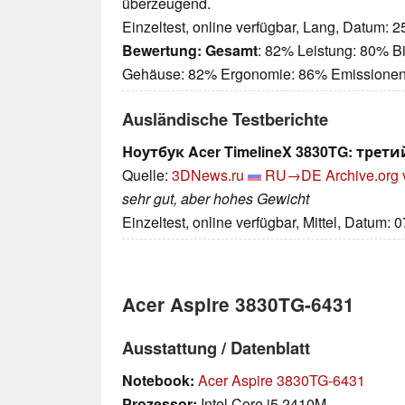
überzeugend.
Einzeltest, online verfügbar, Lang, Datum: 
Bewertung:
Gesamt
: 82% Leistung: 80% Bi
Gehäuse: 82% Ergonomie: 86% Emissione
Ausländische Testberichte
Ноутбук Acer TimelineX 3830TG: трет
Quelle:
3DNews.ru
RU→DE
Archive.org 
sehr gut, aber hohes Gewicht
Einzeltest, online verfügbar, Mittel, Datum: 
Acer Aspire 3830TG-6431
Ausstattung / Datenblatt
Notebook:
Acer Aspire 3830TG-6431
Prozessor:
Intel Core i5 2410M