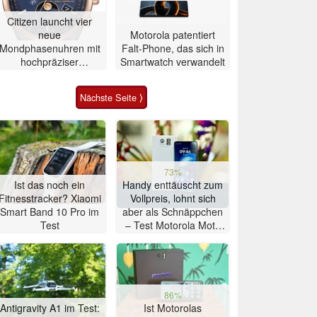
Citizen launcht vier
neue
Motorola patentiert
Mondphasenuhren mit
Falt-Phone, das sich in
hochpräziser
Smartwatch verwandelt
Atomzeitmessung
Nächste Seite ⟩
73%
Ist das noch ein
Handy enttäuscht zum
Fitnesstracker? Xiaomi
Vollpreis, lohnt sich
Smart Band 10 Pro im
aber als Schnäppchen
Test
– Test Motorola Moto
G47 Smartphone
86%
Antigravity A1 im Test:
Ist Motorolas