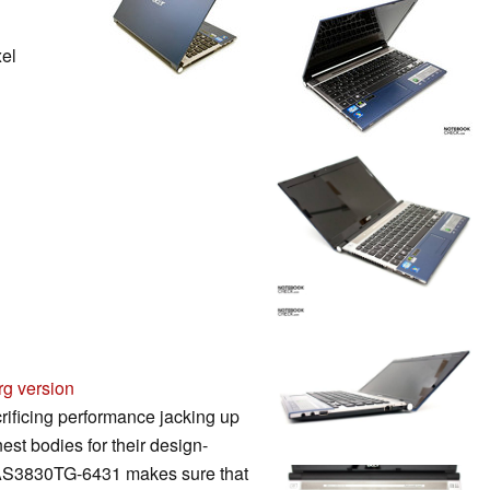
xel
rg version
rificing performance jacking up
nest bodies for their design-
 AS3830TG-6431 makes sure that