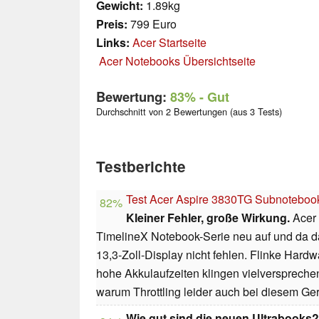
Gewicht:
1.89kg
Preis:
799 Euro
Links:
Acer Startseite
Acer Notebooks Übersichtseite
Bewertung:
83%
- Gut
Durchschnitt von 2 Bewertungen (aus 3 Tests)
Testberichte
Test Acer Aspire 3830TG Subnoteboo
82%
Kleiner Fehler, große Wirkung.
Acer 
TimelineX Notebook-Serie neu auf und da d
13,3-Zoll-Display nicht fehlen. Flinke Hard
hohe Akkulaufzeiten klingen vielverspreche
warum Throttling leider auch bei diesem Ger
Wie gut sind die neuen Ultrabooks?