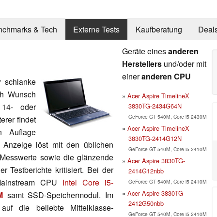
nchmarks & Tech
Externe Tests
Kaufberatung
Deal
Geräte eines
anderen
Herstellers
und/oder mit
einer
anderen CPU
r
schlanke
ch Wunsch
Acer Aspire TimelineX
3830TG-2434G64N
 14- oder
GeForce GT 540M, Core i5 2430M
terer findet
Acer Aspire TimelineX
n Auflage
3830TG-2414G12N
e Anzeige löst mit den üblichen
GeForce GT 540M, Core i5 2410M
 Messwerte sowie die glänzende
Acer Aspire 3830TG-
 Testberichte kritisiert. Bei der
2414G12nbb
 Mainstream CPU
Intel Core i5-
GeForce GT 540M, Core i5 2410M
Acer Aspire 3830TG-
M
samt SSD-Speichermodul. Im
2412G50nbb
uf die beliebte Mittelklasse-
GeForce GT 540M, Core i5 2410M