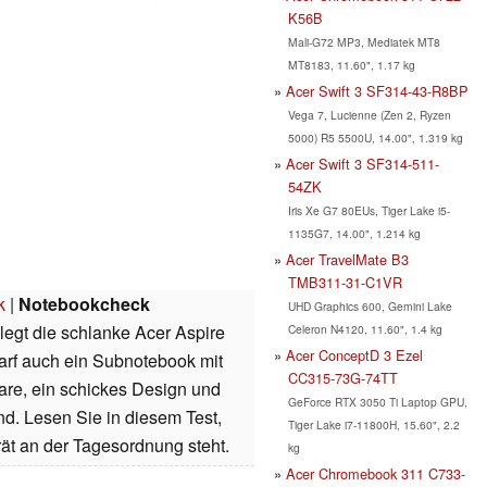
K56B
Mali-G72 MP3, Mediatek MT8
MT8183, 11.60", 1.17 kg
Acer Swift 3 SF314-43-R8BP
Vega 7, Lucienne (Zen 2, Ryzen
5000) R5 5500U, 14.00", 1.319 kg
Acer Swift 3 SF314-511-
54ZK
Iris Xe G7 80EUs, Tiger Lake i5-
1135G7, 14.00", 1.214 kg
Acer TravelMate B3
TMB311-31-C1VR
k
|
Notebookcheck
UHD Graphics 600, Gemini Lake
legt die schlanke Acer Aspire
Celeron N4120, 11.60", 1.4 kg
Acer ConceptD 3 Ezel
arf auch ein Subnotebook mit
CC315-73G-74TT
ware, ein schickes Design und
GeForce RTX 3050 Ti Laptop GPU,
nd. Lesen Sie in diesem Test,
Tiger Lake i7-11800H, 15.60", 2.2
ät an der Tagesordnung steht.
kg
Acer Chromebook 311 C733-