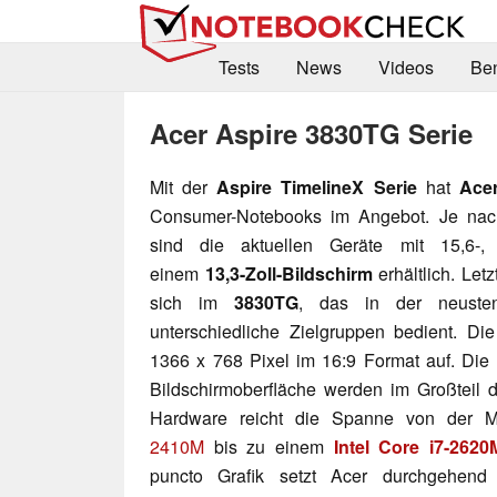
Tests
News
Videos
Be
Acer Aspire 3830TG Serie
Mit der
Aspire TimelineX Serie
hat
Ace
Consumer-Notebooks im Angebot. Je na
sind die aktuellen Geräte mit 15,6-,
einem
13,3-Zoll-Bildschirm
erhältlich. Letz
sich im
3830TG
, das in der neuste
unterschiedliche Zielgruppen bedient. Di
1366 x 768 Pixel im 16:9 Format auf. Die
Bildschirmoberfläche werden im Großteil der
Hardware reicht die Spanne von der
2410M
bis zu einem
Intel Core i7-2620
puncto Grafik setzt Acer durchgehend a