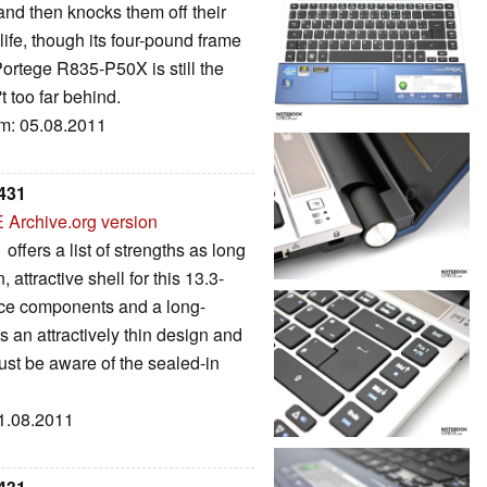
, and then knocks them off their
 life, though its four-pound frame
 Portege R835-P50X is still the
't too far behind.
um: 05.08.2011
431
E
Archive.org version
fers a list of strengths as long
 attractive shell for this 13.3-
nce components and a long-
s an attractively thin design and
ust be aware of the sealed-in
01.08.2011