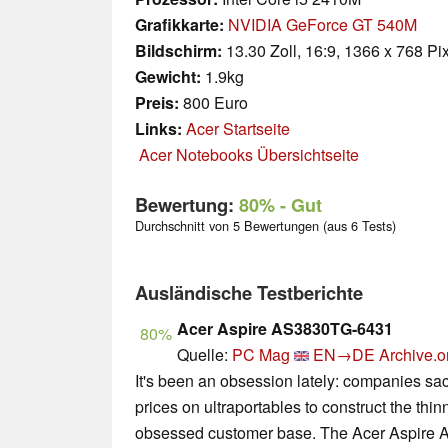
Grafikkarte:
NVIDIA GeForce GT 540M
Bildschirm:
13.30 Zoll, 16:9, 1366 x 768 Pi
Gewicht:
1.9kg
Preis:
800 Euro
Links:
Acer Startseite
Acer Notebooks Übersichtseite
Bewertung:
80%
- Gut
Durchschnitt von 5 Bewertungen (aus 6 Tests)
Ausländische Testberichte
Acer Aspire AS3830TG-6431
80%
Quelle:
PC Mag
EN→DE
Archive.o
It's been an obsession lately: companies sac
prices on ultraportables to construct the thin
obsessed customer base. The Acer Aspire