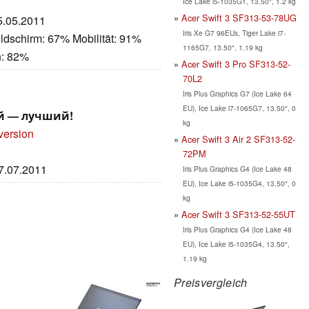
Ice Lake i5-1035G1, 13.50", 1.2 kg
Acer Swift 3 SF313-53-78UG
25.05.2011
Iris Xe G7 96EUs, Tiger Lake i7-
ldschirm: 67% Mobilität: 91%
1165G7, 13.50", 1.19 kg
n: 82%
Acer Swift 3 Pro SF313-52-
70L2
Iris Plus Graphics G7 (Ice Lake 64
EU), Ice Lake i7-1065G7, 13.50", 0
ий — лучший!
kg
version
Acer Swift 3 Air 2 SF313-52-
72PM
07.07.2011
Iris Plus Graphics G4 (Ice Lake 48
EU), Ice Lake i5-1035G4, 13.50", 0
kg
Acer Swift 3 SF313-52-55UT
Iris Plus Graphics G4 (Ice Lake 48
EU), Ice Lake i5-1035G4, 13.50",
1.19 kg
Preisvergleich