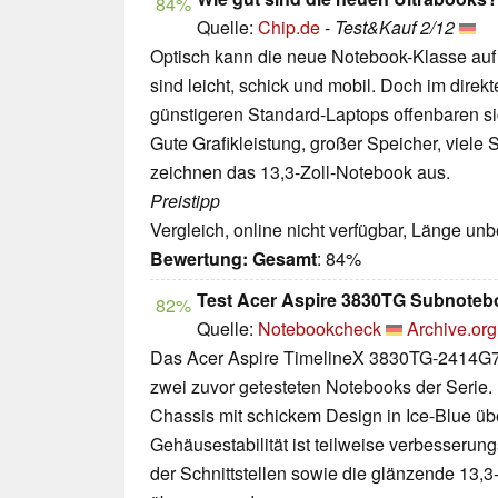
84%
Quelle:
Chip.de
-
Test&Kauf 2/12
Optisch kann die neue Notebook-Klasse auf
sind leicht, schick und mobil. Doch im direk
günstigeren Standard-Laptops offenbaren s
Gute Grafikleistung, großer Speicher, viele S
zeichnen das 13,3-Zoll-Notebook aus.
Preistipp
Vergleich, online nicht verfügbar, Länge un
Bewertung:
Gesamt
: 84%
Test Acer Aspire 3830TG Subnoteb
82%
Quelle:
Notebookcheck
Archive.org
Das Acer Aspire TimelineX 3830TG-2414G75
zwei zuvor getesteten Notebooks der Serie
Chassis mit schickem Design in Ice-Blue üb
Gehäusestabilität ist teilweise verbesserung
der Schnittstellen sowie die glänzende 13,3