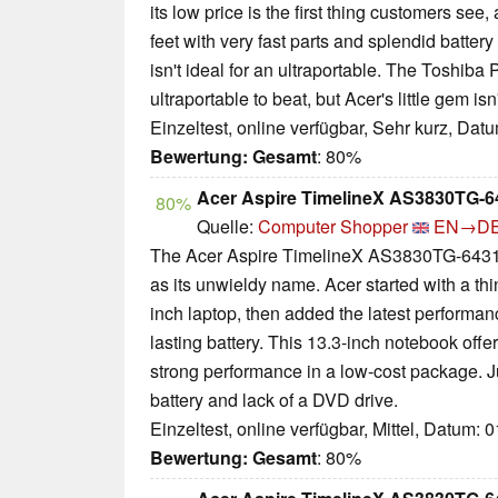
its low price is the first thing customers see
feet with very fast parts and splendid battery
isn't ideal for an ultraportable. The Toshiba
ultraportable to beat, but Acer's little gem isn
Einzeltest, online verfügbar, Sehr kurz, Dat
Bewertung:
Gesamt
: 80%
Acer Aspire TimelineX AS3830TG-6
80%
Quelle:
Computer Shopper
EN→D
The Acer Aspire TimelineX AS3830TG-6431 of
as its unwieldy name. Acer started with a thin,
inch laptop, then added the latest performa
lasting battery. This 13.3-inch notebook offer
strong performance in a low-cost package. J
battery and lack of a DVD drive.
Einzeltest, online verfügbar, Mittel, Datum: 
Bewertung:
Gesamt
: 80%