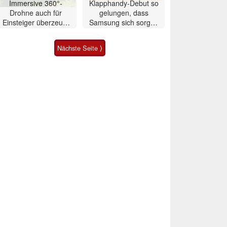
Immersive 360°-
Klapphandy-Debut so
Drohne auch für
gelungen, dass
Einsteiger überzeugt
Samsung sich sorgen
mit Einschränkungen
muss? – Razr Fold
Smartphone im Test
Nächste Seite ⟩