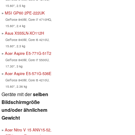
15.60", 2.5 kg
MSI GP60 2PE-222UK
GeForce 840M, Core i7 4710HQ,
15.60", 2.4 kg
Asus X555LN-XO112H
GeForce 840M, Core i5 4210U,
15.60", 2.3 kg
Acer Aspire E5-771G-51T2
GeForce 840M, Core i7 5500U,
17.30", 3 kg
Acer Aspire E5-571G-536E
GeForce 840M, Core i5 4210U,
15.60", 2.36 kg
Geräte mit der
selben
Bildschirmgröße
und/oder ähnlichem
Gewicht
Acer Nitro V 15 ANV15-52,