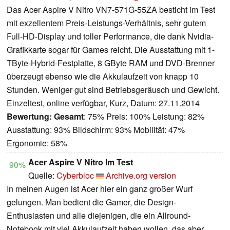
Das Acer Aspire V Nitro VN7-571G-55ZA besticht im Test
mit exzellentem Preis-Leistungs-Verhältnis, sehr gutem
Full-HD-Display und toller Performance, die dank Nvidia-
Grafikkarte sogar für Games reicht. Die Ausstattung mit 1-
TByte-Hybrid-Festplatte, 8 GByte RAM und DVD-Brenner
überzeugt ebenso wie die Akkulaufzeit von knapp 10
Stunden. Weniger gut sind Betriebsgeräusch und Gewicht.
Einzeltest, online verfügbar, Kurz, Datum: 27.11.2014
Bewertung:
Gesamt
: 75% Preis: 100% Leistung: 82%
Ausstattung: 93% Bildschirm: 93% Mobilität: 47%
Ergonomie: 58%
Acer Aspire V Nitro Im Test
90%
Quelle:
Cyberbloc
Archive.org version
In meinen Augen ist Acer hier ein ganz großer Wurf
gelungen. Man bedient die Gamer, die Design-
Enthusiasten und alle diejenigen, die ein Allround-
Notebook mit viel Akkulaufzeit haben wollen, das aber