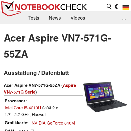
Tests
News
Videos
...
Benchmarks & Tech
Externe Tests
Acer Aspire VN7-571G-
Kaufberatung
Deals
Suche
Jobs
55ZA
Forum
Ausstattung / Datenblatt
Acer Aspire VN7-571G-55ZA (
Aspire
VN7-571G Serie
)
Prozessor
Intel Core i5-4210U
2c/4t 2 x
1.7 - 2.7 GHz, Haswell
Grafikkarte
NVIDIA GeForce 840M