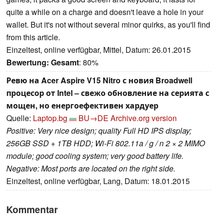
quite a while on a charge and doesn't leave a hole in your
wallet. But it's not without several minor quirks, as you'll find
from this article.
Einzeltest, online verfügbar, Mittel, Datum: 26.01.2015
Bewertung:
Gesamt
: 80%
Ревю на Acer Aspire V15 Nitro с новия Broadwell
процесор от Intel – свежо обновление на серията с
мощен, но енергоефективен хардуер
Quelle:
Laptop.bg
BU→DE
Archive.org version
Positive: Very nice design; quality Full HD IPS display;
256GB SSD + 1TB HDD; Wi-Fi 802.11a / g / n 2 × 2 MIMO
module; good cooling system; very good battery life.
Negative: Most ports are located on the right side.
Einzeltest, online verfügbar, Lang, Datum: 18.01.2015
Kommentar