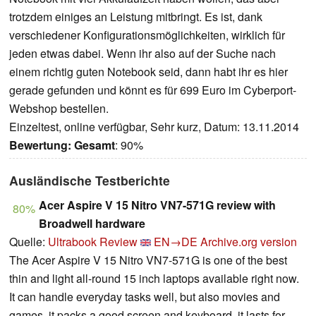
trotzdem einiges an Leistung mitbringt. Es ist, dank
verschiedener Konfigurationsmöglichkeiten, wirklich für
jeden etwas dabei. Wenn ihr also auf der Suche nach
einem richtig guten Notebook seid, dann habt ihr es hier
gerade gefunden und könnt es für 699 Euro im Cyberport-
Webshop bestellen.
Einzeltest, online verfügbar, Sehr kurz, Datum: 13.11.2014
Bewertung:
Gesamt
: 90%
Ausländische Testberichte
Acer Aspire V 15 Nitro VN7-571G review with
80%
Broadwell hardware
Quelle:
Ultrabook Review
EN→DE
Archive.org version
The Acer Aspire V 15 Nitro VN7-571G is one of the best
thin and light all-round 15 inch laptops available right now.
It can handle everyday tasks well, but also movies and
games, it packs a good screen and keyboard, it lasts for