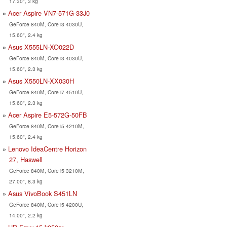
17.30", 3 kg
Acer Aspire VN7-571G-33J0
GeForce 840M, Core i3 4030U,
15.60", 2.4 kg
Asus X555LN-XO022D
GeForce 840M, Core i3 4030U,
15.60", 2.3 kg
Asus X550LN-XX030H
GeForce 840M, Core i7 4510U,
15.60", 2.3 kg
Acer Aspire E5-572G-50FB
GeForce 840M, Core i5 4210M,
15.60", 2.4 kg
Lenovo IdeaCentre Horizon
27, Haswell
GeForce 840M, Core i5 3210M,
27.00", 8.3 kg
Asus VivoBook S451LN
GeForce 840M, Core i5 4200U,
14.00", 2.2 kg