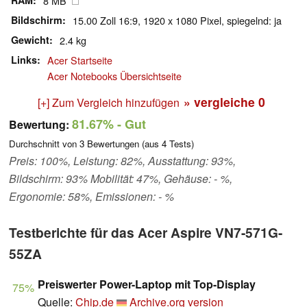
RAM
8 MB
Bildschirm
15.00 Zoll 16:9, 1920 x 1080 Pixel, spiegelnd: ja
Gewicht
2.4 kg
Links
Acer Startseite
Acer Notebooks Übersichtseite
» vergleiche
0
[+] Zum Vergleich hinzufügen
81.67%
- Gut
Bewertung:
Durchschnitt von
3
Bewertungen (aus
4
Tests)
Preis: 100%, Leistung: 82%, Ausstattung: 93%,
Bildschirm: 93% Mobilität: 47%, Gehäuse: - %,
Ergonomie: 58%, Emissionen: - %
Testberichte für das Acer Aspire VN7-571G-
55ZA
Preiswerter Power-Laptop mit Top-Display
75%
Quelle:
Chip.de
Archive.org version