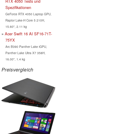
RTX 4050 Tests und
Spezifikationen
GeForce RTX 4050 Laptop GPU,
Raptor Lake-H Core 5 210H,
15.60", 2.11 kg
Acer Swift 16 AI SF16-71T-
75YX
Arc B390 Panther Lake iGPU,
Panther Lake Ultra X7 358H,
16.00", 1.4 kg
Preisvergleich