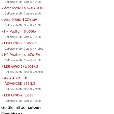
GeForce 840M, Core i5 4210M
Acer Aspire E5-571G-611H
GeForce 840M, Core i5 5200U
Asus X555LN-XO113H
GeForce 840M, Core i7 4510U
HP Pavilion 15-p006tx
GeForce 840M, Core i7 4510U
MSI GP60 2PE-222UK
GeForce 840M, Core i7 4710HQ
HP Pavilion 15-J6Z61EA
GeForce 840M, Core i7 4510U
MSI GP60 2PE-008RU
GeForce 840M, Core i7 4700HQ
Asus ASUSPRO
ADVANCED B551LG
GeForce 840M, Core i7 4650U
MSI GP60-2PEi585
GeForce 840M, Core i5 4200H
Geräte mit der
selben
Grafikkarte