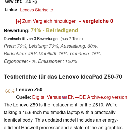
Gewicht
2.5 kg
Links
Lenovo Startseite
» vergleiche
0
[+] Zum Vergleich hinzufügen
74%
- Befriedigend
Bewertung:
Durchschnitt von
3
Bewertungen (aus
7
Tests)
Preis: 70%, Leistung: 70%, Ausstattung: 80%,
Bildschirm: 45% Mobilität: 75%, Gehäuse: 75%,
Ergonomie: - %, Emissionen: 100%
Testberichte für das Lenovo IdeaPad Z50-70
Lenovo Z50
60%
Quelle:
Digital Versus
EN→DE
Archive.org version
The Lenovo Z50 is the replacement for the Z510. We're
talking a 15.6-inch multimedia laptop with a practically
identical body. This updated model includes an energy-
efficient Haswell processor and a state-of-the-art graphics