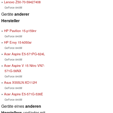
Lenovo Z50-70-59427408
GeForce 840M
Geräte
anderer
Hersteller
HP Pavilion 15-p159nr
GeForce 840M
HP Envy 15-k050sr
GeForce 840M
Acer Aspire E5-571PG-624L
GeForce 840M
Acer Aspire V 15 Nitro VN7-
571G-56NX
GeForce 840M
Asus X555LN-XO112H
GeForce 840M
Acer Aspire E5-571G-536E
GeForce 840M
Geräte eines
anderen
Herstellers
und/oder mit