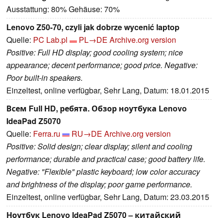
Ausstattung: 80% Gehäuse: 70%
Lenovo Z50-70, czyli jak dobrze wycenić laptop
Quelle:
PC Lab.pl
PL→DE
Archive.org version
Positive: Full HD display; good cooling system; nice
appearance; decent performance; good price. Negative:
Poor built-in speakers.
Einzeltest, online verfügbar, Sehr Lang, Datum: 18.01.2015
Всем Full HD, ребята. Обзор ноутбука Lenovo
IdeaPad Z5070
Quelle:
Ferra.ru
RU→DE
Archive.org version
Positive: Solid design; clear display; silent and cooling
performance; durable and practical case; good battery life.
Negative: "Flexible" plastic keyboard; low color accuracy
and brightness of the display; poor game performance.
Einzeltest, online verfügbar, Sehr Lang, Datum: 23.03.2015
Ноутбук Lenovo IdeaPad Z5070 – китайский