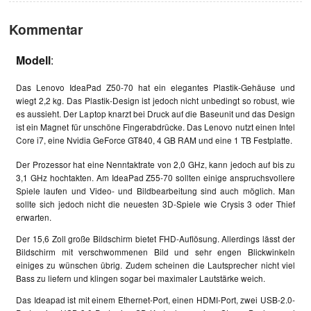
Kommentar
Modell
:
Das Lenovo IdeaPad Z50-70 hat ein elegantes Plastik-Gehäuse und
wiegt 2,2 kg. Das Plastik-Design ist jedoch nicht unbedingt so robust, wie
es aussieht. Der Laptop knarzt bei Druck auf die Baseunit und das Design
ist ein Magnet für unschöne Fingerabdrücke. Das Lenovo nutzt einen Intel
Core i7, eine Nvidia GeForce GT840, 4 GB RAM und eine 1 TB Festplatte.
Der Prozessor hat eine Nenntaktrate von 2,0 GHz, kann jedoch auf bis zu
3,1 GHz hochtakten. Am
IdeaPad Z55-70 sollten einige anspruchsvollere
Spiele laufen und Video- und Bildbearbeitung sind auch möglich. Man
sollte sich jedoch nicht die neuesten 3D-Spiele wie Crysis 3 oder Thief
erwarten.
Der 15,6 Zoll große Bildschirm bietet FHD-Auflösung. Allerdings lässt der
Bildschirm mit verschwommenen Bild und sehr engen Blickwinkeln
einiges zu wünschen übrig. Zudem scheinen die Lautsprecher nicht viel
Bass zu liefern und klingen sogar bei maximaler Lautstärke weich.
Das Ideapad ist mit einem Ethernet-Port, einen HDMI-Port, zwei USB-2.0-