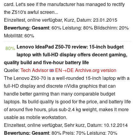
card. Let's see if the manufacturer has managed to rectify
the Z510's awful screen...
Einzeltest, online verfügbar, Kurz, Datum: 23.01.2015
Bewertung:
Gesamt
: 60% Leistung: 80% Bildschirm: 20%
Mobilität: 60%
Lenovo IdeaPad Z50-70 review: 15-inch budget
80%
laptop with full-HD display offers decent gaming,
quality build and five-hour battery life
Quelle:
Tech Advisor
EN→DE
Archive.org version
The Lenovo Z50-70 is a well-rounded 15-inch laptop with a
full-HD display and discrete nVidia graphics that can
handle better gaming than many comparable budget
laptops. Its build quality is good for the price, and battery life
of around five hours, plus sub-2.4 kg weight, makes it more
usable as mobile workstation.
Einzeltest, online verfügbar, Sehr kurz, Datum: 10.12.2014
Bewertung:
Gesamt
: 80% Preis: 70% Leistung: 70%