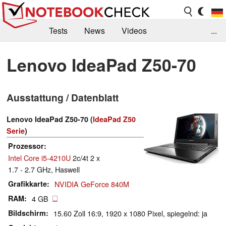
Tests
News
Videos
...
Benchmarks & Tech
Externe Tests
Lenovo IdeaPad Z50-70
Kaufberatung
Deals
Suche
Jobs
Ausstattung / Datenblatt
Forum
Lenovo IdeaPad Z50-70 (
IdeaPad Z50
Serie
)
Prozessor
Intel Core i5-4210U
2c/4t 2 x
1.7 - 2.7 GHz, Haswell
Grafikkarte
NVIDIA GeForce 840M
RAM
4 GB
Bildschirm
15.60 Zoll 16:9, 1920 x 1080 Pixel, spiegelnd: ja