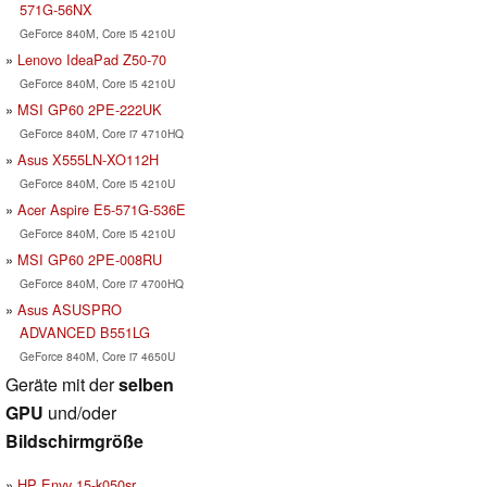
571G-56NX
GeForce 840M, Core i5 4210U
Lenovo IdeaPad Z50-70
GeForce 840M, Core i5 4210U
MSI GP60 2PE-222UK
GeForce 840M, Core i7 4710HQ
Asus X555LN-XO112H
GeForce 840M, Core i5 4210U
Acer Aspire E5-571G-536E
GeForce 840M, Core i5 4210U
MSI GP60 2PE-008RU
GeForce 840M, Core i7 4700HQ
Asus ASUSPRO
ADVANCED B551LG
GeForce 840M, Core i7 4650U
Geräte mit der
selben
GPU
und/oder
Bildschirmgröße
HP Envy 15-k050sr