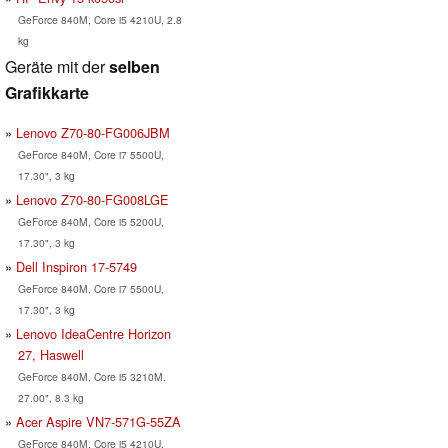
GeForce 840M, Core i5 4210U, 2.8
kg
Geräte mit der
selben
Grafikkarte
Lenovo Z70-80-FG006JBM
GeForce 840M, Core i7 5500U,
17.30", 3 kg
Lenovo Z70-80-FG008LGE
GeForce 840M, Core i5 5200U,
17.30", 3 kg
Dell Inspiron 17-5749
GeForce 840M, Core i7 5500U,
17.30", 3 kg
Lenovo IdeaCentre Horizon
27, Haswell
GeForce 840M, Core i5 3210M,
27.00", 8.3 kg
Acer Aspire VN7-571G-55ZA
GeForce 840M, Core i5 4210U,