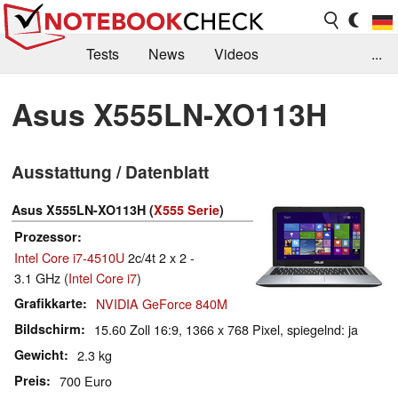
Tests
News
Videos
...
Benchmarks & Tech
Externe Tests
Asus X555LN-XO113H
Kaufberatung
Deals
Suche
Jobs
Ausstattung / Datenblatt
Forum
Asus X555LN-XO113H (
X555 Serie
)
Prozessor
Intel Core i7-4510U
2c/4t 2 x 2 -
3.1 GHz (
Intel Core i7
)
Grafikkarte
NVIDIA GeForce 840M
Bildschirm
15.60 Zoll 16:9, 1366 x 768 Pixel, spiegelnd: ja
Gewicht
2.3 kg
Preis
700 Euro