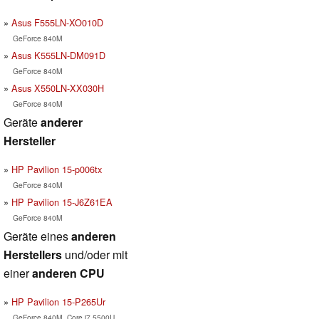
Asus F555LN-XO010D
GeForce 840M
Asus K555LN-DM091D
GeForce 840M
Asus X550LN-XX030H
GeForce 840M
Geräte
anderer
Hersteller
HP Pavilion 15-p006tx
GeForce 840M
HP Pavilion 15-J6Z61EA
GeForce 840M
Geräte eines
anderen
Herstellers
und/oder mit
einer
anderen CPU
HP Pavilion 15-P265Ur
GeForce 840M, Core i7 5500U