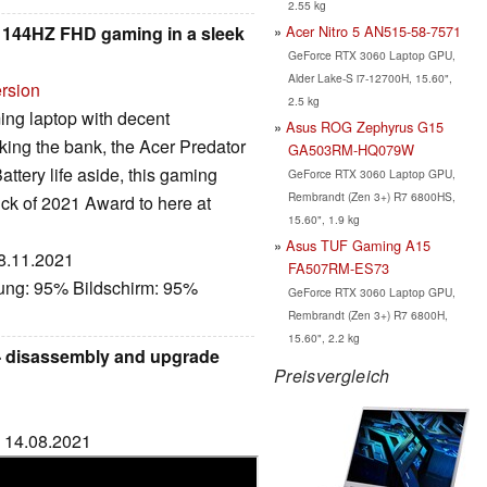
2.55 kg
: 144HZ FHD gaming in a sleek
Acer Nitro 5 AN515-58-7571
GeForce RTX 3060 Laptop GPU,
Alder Lake-S i7-12700H, 15.60",
ersion
2.5 kg
ming laptop with decent
Asus ROG Zephyrus G15
king the bank, the Acer Predator
GA503RM-HQ079W
ttery life aside, this gaming
GeForce RTX 3060 Laptop GPU,
Rembrandt (Zen 3+) R7 6800HS,
ck of 2021 Award to here at
15.60", 1.9 kg
Asus TUF Gaming A15
28.11.2021
FA507RM-ES73
tung: 95% Bildschirm: 95%
GeForce RTX 3060 Laptop GPU,
Rembrandt (Zen 3+) R7 6800H,
15.60", 2.2 kg
 - disassembly and upgrade
Preisvergleich
: 14.08.2021