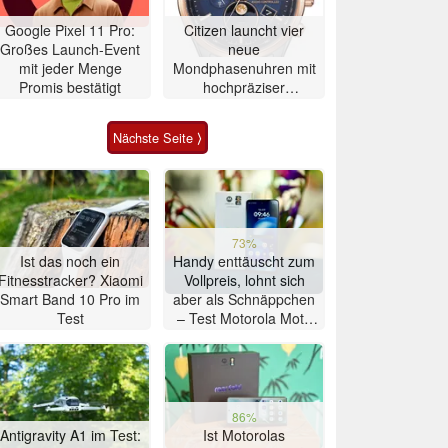
Google Pixel 11 Pro:
Citizen launcht vier
Großes Launch-Event
neue
mit jeder Menge
Mondphasenuhren mit
Promis bestätigt
hochpräziser
Atomzeitmessung
Nächste Seite ⟩
73%
Ist das noch ein
Handy enttäuscht zum
Fitnesstracker? Xiaomi
Vollpreis, lohnt sich
Smart Band 10 Pro im
aber als Schnäppchen
Test
– Test Motorola Moto
G47 Smartphone
86%
Antigravity A1 im Test:
Ist Motorolas