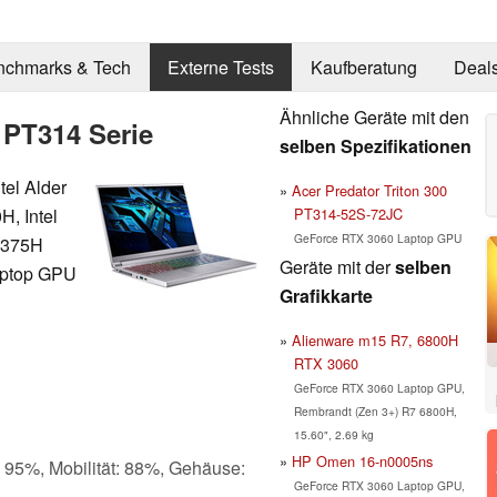
nchmarks & Tech
Externe Tests
Kaufberatung
Deal
Ähnliche Geräte mit den
 PT314 Serie
selben Spezifikationen
tel Alder
Acer Predator Triton 300
PT314-52S-72JC
H, Intel
GeForce RTX 3060 Laptop GPU
11375H
Geräte mit der
selben
aptop GPU
Grafikkarte
Alienware m15 R7, 6800H
RTX 3060
GeForce RTX 3060 Laptop GPU,
Rembrandt (Zen 3+) R7 6800H,
15.60", 2.69 kg
HP Omen 16-n0005ns
: 95%, Mobilität: 88%, Gehäuse:
GeForce RTX 3060 Laptop GPU,