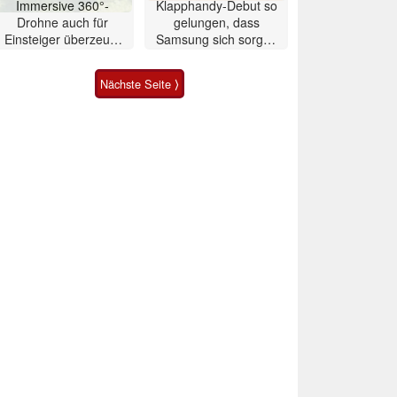
Immersive 360°-
Klapphandy-Debut so
Drohne auch für
gelungen, dass
Einsteiger überzeugt
Samsung sich sorgen
mit Einschränkungen
muss? – Razr Fold
Smartphone im Test
Nächste Seite ⟩