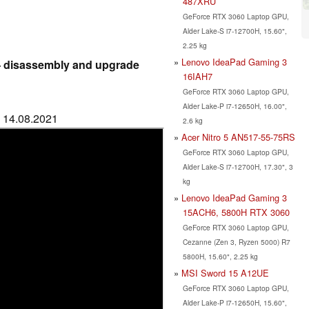
487XRU
GeForce RTX 3060 Laptop GPU,
Alder Lake-S i7-12700H, 15.60",
2.25 kg
Lenovo IdeaPad Gaming 3
 - disassembly and upgrade
16IAH7
GeForce RTX 3060 Laptop GPU,
Alder Lake-P i7-12650H, 16.00",
: 14.08.2021
2.6 kg
Acer Nitro 5 AN517-55-75RS
GeForce RTX 3060 Laptop GPU,
Alder Lake-S i7-12700H, 17.30", 3
kg
Lenovo IdeaPad Gaming 3
15ACH6, 5800H RTX 3060
GeForce RTX 3060 Laptop GPU,
Cezanne (Zen 3, Ryzen 5000) R7
5800H, 15.60", 2.25 kg
MSI Sword 15 A12UE
GeForce RTX 3060 Laptop GPU,
Alder Lake-P i7-12650H, 15.60",