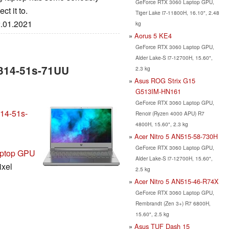
GeForce RTX 3060 Laptop GPU,
t it to.
Tiger Lake i7-11800H, 16.10", 2.48
2.01.2021
kg
Aorus 5 KE4
GeForce RTX 3060 Laptop GPU,
Alder Lake-S i7-12700H, 15.60",
T314-51s-71UU
2.3 kg
Asus ROG Strix G15
G513IM-HN161
GeForce RTX 3060 Laptop GPU,
314-51s-
Renoir (Ryzen 4000 APU) R7
4800H, 15.60", 2.3 kg
Acer Nitro 5 AN515-58-730H
GeForce RTX 3060 Laptop GPU,
aptop GPU
Alder Lake-S i7-12700H, 15.60",
ixel
2.5 kg
Acer Nitro 5 AN515-46-R74X
GeForce RTX 3060 Laptop GPU,
Rembrandt (Zen 3+) R7 6800H,
15.60", 2.5 kg
Asus TUF Dash 15