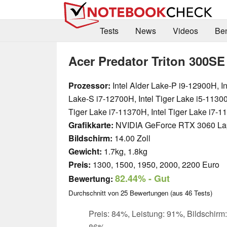
Tests
News
Videos
Be
Acer Predator Triton 300SE
Prozessor:
Intel Alder Lake-P i9-12900H, In
Lake-S i7-12700H, Intel Tiger Lake i5-11300
Tiger Lake i7-11370H, Intel Tiger Lake i7-
Grafikkarte:
NVIDIA GeForce RTX 3060 L
Bildschirm:
14.00 Zoll
Gewicht:
1.7kg, 1.8kg
Preis:
1300, 1500, 1950, 2000, 2200 Euro
82.44%
- Gut
Bewertung:
Durchschnitt von
25
Bewertungen (aus
46
Tests)
Preis: 84%, Leistung: 91%, Bildschirm
86%