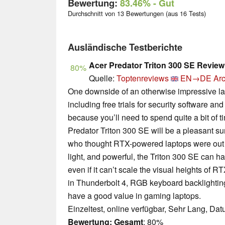
Bewertung:
83.46%
- Gut
Durchschnitt von 13 Bewertungen (aus 16 Tests)
Ausländische Testberichte
Acer Predator Triton 300 SE Review
80%
Quelle:
Toptenreviews
EN→DE
Arc
One downside of an otherwise impressive lap
including free trials for security software a
because you’ll need to spend quite a bit of ti
Predator Triton 300 SE will be a pleasant s
who thought RTX-powered laptops were out of
light, and powerful, the Triton 300 SE can h
even if it can’t scale the visual heights of
in Thunderbolt 4, RGB keyboard backlighting,
have a good value in gaming laptops.
Einzeltest, online verfügbar, Sehr Lang, Da
Bewertung:
Gesamt
: 80%