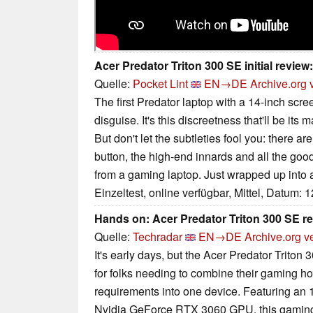
Acer Predator Triton 300 SE initial revie
Quelle:
Pocket Lint
EN→DE
Archive.org 
The first Predator laptop with a 14-inch scree
disguise. It's this discreetness that'll be it
But don't let the subtleties fool you: there ar
button, the high-end innards and all the good
from a gaming laptop. Just wrapped up into a
Einzeltest, online verfügbar, Mittel, Datum: 
Hands on: Acer Predator Triton 300 SE r
Quelle:
Techradar
EN→DE
Archive.org v
It's early days, but the Acer Predator Triton
for folks needing to combine their gaming h
requirements into one device. Featuring an 
Nvidia GeForce RTX 3060 GPU, this gaming