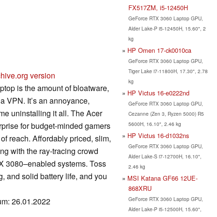
FX517ZM, i5-12450H
GeForce RTX 3060 Laptop GPU,
Alder Lake-P i5-12450H, 15.60", 2
kg
HP Omen 17-ck0010ca
GeForce RTX 3060 Laptop GPU,
Tiger Lake i7-11800H, 17.30", 2.78
hive.org version
kg
top is the amount of bloatware,
HP Victus 16-e0222nd
nd a VPN. It’s an annoyance,
GeForce RTX 3060 Laptop GPU,
me uninstalling it all. The Acer
Cezanne (Zen 3, Ryzen 5000) R5
urprise for budget-minded gamers
5600H, 16.10", 2.46 kg
HP Victus 16-d1032ns
 reach. Affordably priced, slim,
GeForce RTX 3060 Laptop GPU,
ang with the ray-tracing crowd
Alder Lake-S i7-12700H, 16.10",
 RTX 3080–enabled systems. Toss
2.46 kg
 and solid battery life, and you
MSI Katana GF66 12UE-
868XRU
GeForce RTX 3060 Laptop GPU,
tum: 26.01.2022
Alder Lake-P i5-12500H, 15.60",