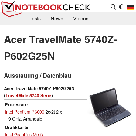
Tests
News
Videos
...
Benchmarks & Tech
Externe Tests
Acer TravelMate 5740Z-
Kaufberatung
Deals
Suche
Jobs
P602G25N
Forum
Ausstattung / Datenblatt
Acer TravelMate 5740Z-P602G25N
(
TravelMate 5740 Serie
)
Prozessor
Intel Pentium P6000
2c/2t 2 x
1.9 GHz, Arrandale
Grafikkarte
Intel Graphics Media