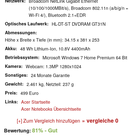
Netzwerk
Broadcom NetLink Gigabit Ethernet
(10/100/1000MBit/s), Broadcom 802.11n (a/b/g/n =
Wi-Fi 4/), Bluetooth 2.1+EDR
Optisches Laufwerk
HL-DT-ST DVDRAM GT31N
Abmessungen
Höhe x Breite x Tiefe (in mm): 34.15 x 381 x 253
Akku
48 Wh Lithium-Ion, 10.8V 4400mAh
Betriebssystem
Microsoft Windows 7 Home Premium 64 Bit
Kamera
Webcam: 1.3MP 1280x1024
Sonstiges
24 Monate Garantie
Gewicht
2.461 kg, Netzteil: 237 g
Preis
499 Euro
Links
Acer Startseite
Acer Notebooks Übersichtseite
» vergleiche
0
[+] Zum Vergleich hinzufügen
81%
- Gut
Bewertung: