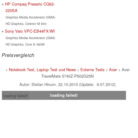
HP Compaq Presario CQ62-
220SA
Graphics Media Accelerator (GMA)
HD Graphics, Celeron M 900
Sony Vaio VPC-EB44FX/WI
Graphics Media Accelerator (GMA)
HD Graphics, Core i3 380M
Preisvergleich
>
Notebook Test, Laptop Test und News
>
Externe Tests
>
Acer
> Acer
TravelMate 5740Z-P602G25N
Autor: Stefan Hinum, 22.10.2010 (Update: 9.07.2012)
loading failed!
loading failed!