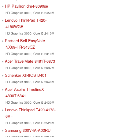
HP Pavilion dm4-3090se
HD Graphics 3000, Core i5 2450M
Lenovo ThinkPad T420-
4180WGB
HD Graphics 3000, Core i5 2410M
Packard Bell EasyNote
NX69-HR-343CZ
HD Graphics 3000, Core i3 2310M
Acer TravelMate 8481T-6873
HD Graphics 3000, Core i7 2637M
Schenker XIRIOS B401
HD Graphics 3000, Core i7 2640M
Acer Aspire TimelineX
4830T-6841
HD Graphics 3000, Core i5 2430M
Lenovo Thinkpad T420-4178-
6VF
HD Graphics 3000, Core i5 2520M
Samsung 300V4A-A02RU
HD Graphics 3000, Core i3 2310M