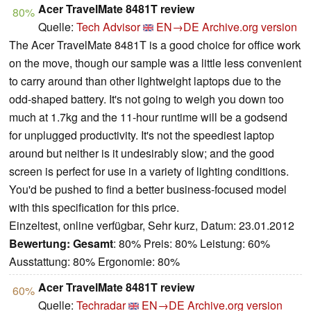
Acer TravelMate 8481T review
80%
Quelle:
Tech Advisor
EN→DE
Archive.org version
The Acer TravelMate 8481T is a good choice for office work
on the move, though our sample was a little less convenient
to carry around than other lightweight laptops due to the
odd-shaped battery. It's not going to weigh you down too
much at 1.7kg and the 11-hour runtime will be a godsend
for unplugged productivity. It's not the speediest laptop
around but neither is it undesirably slow; and the good
screen is perfect for use in a variety of lighting conditions.
You'd be pushed to find a better business-focused model
with this specification for this price.
Einzeltest, online verfügbar, Sehr kurz, Datum: 23.01.2012
Bewertung:
Gesamt
: 80% Preis: 80% Leistung: 60%
Ausstattung: 80% Ergonomie: 80%
Acer TravelMate 8481T review
60%
Quelle:
Techradar
EN→DE
Archive.org version