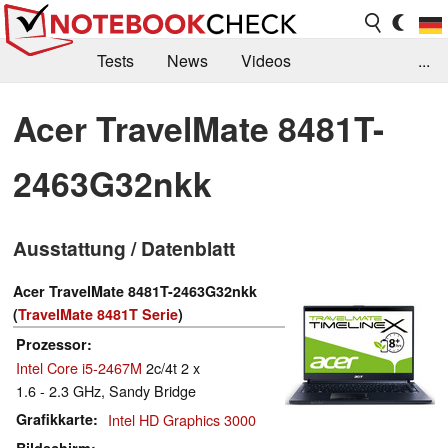
Tests
News
Videos
...
Benchmarks & Tech
Externe Tests
Acer TravelMate 8481T-
Kaufberatung
Deals
Suche
Jobs
2463G32nkk
Forum
Ausstattung / Datenblatt
Acer TravelMate 8481T-2463G32nkk
(
TravelMate 8481T Serie
)
Prozessor
Intel Core i5-2467M
2c/4t 2 x
1.6 - 2.3 GHz, Sandy Bridge
Grafikkarte
Intel HD Graphics 3000