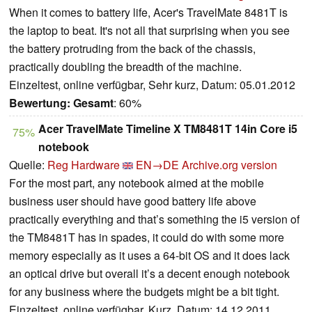
When it comes to battery life, Acer's TravelMate 8481T is
the laptop to beat. It's not all that surprising when you see
the battery protruding from the back of the chassis,
practically doubling the breadth of the machine.
Einzeltest, online verfügbar, Sehr kurz, Datum: 05.01.2012
Bewertung:
Gesamt
: 60%
Acer TravelMate Timeline X TM8481T 14in Core i5
75%
notebook
Quelle:
Reg Hardware
EN→DE
Archive.org version
For the most part, any notebook aimed at the mobile
business user should have good battery life above
practically everything and that’s something the i5 version of
the TM8481T has in spades, it could do with some more
memory especially as it uses a 64-bit OS and it does lack
an optical drive but overall it’s a decent enough notebook
for any business where the budgets might be a bit tight.
Einzeltest, online verfügbar, Kurz, Datum: 14.12.2011