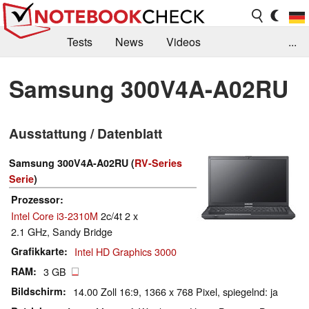
Tests
News
Videos
...
Benchmarks & Tech
Externe Tests
Samsung 300V4A-A02RU
Kaufberatung
Deals
Suche
Jobs
Ausstattung / Datenblatt
Forum
Samsung 300V4A-A02RU (
RV-Series
Serie
)
Prozessor
Intel Core i3-2310M
2c/4t 2 x
2.1 GHz, Sandy Bridge
Grafikkarte
Intel HD Graphics 3000
RAM
3 GB
Bildschirm
14.00 Zoll 16:9, 1366 x 768 Pixel, spiegelnd: ja