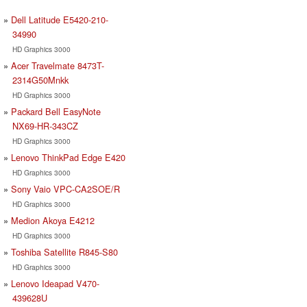
Dell Latitude E5420-210-
34990
HD Graphics 3000
Acer Travelmate 8473T-
2314G50Mnkk
HD Graphics 3000
Packard Bell EasyNote
NX69-HR-343CZ
HD Graphics 3000
Lenovo ThinkPad Edge E420
HD Graphics 3000
Sony Vaio VPC-CA2SOE/R
HD Graphics 3000
Medion Akoya E4212
HD Graphics 3000
Toshiba Satellite R845-S80
HD Graphics 3000
Lenovo Ideapad V470-
439628U