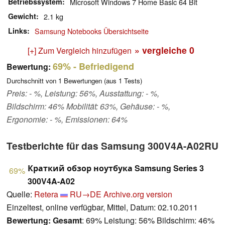
Betriebssystem
Microsoft Windows 7 Home Basic 64 Bit
Gewicht
2.1 kg
Links
Samsung Notebooks Übersichtseite
» vergleiche
0
[+] Zum Vergleich hinzufügen
69%
- Befriedigend
Bewertung:
Durchschnitt von
1
Bewertungen (aus
1
Tests)
Preis: - %, Leistung: 56%, Ausstattung: - %,
Bildschirm: 46% Mobilität: 63%, Gehäuse: - %,
Ergonomie: - %, Emissionen: 64%
Testberichte für das Samsung 300V4A-A02RU
Краткий обзор ноутбука Samsung Series 3
69%
300V4A-A02
Quelle:
Retera
RU→DE
Archive.org version
Einzeltest, online verfügbar, Mittel, Datum: 02.10.2011
Bewertung:
Gesamt
: 69% Leistung: 56% Bildschirm: 46%