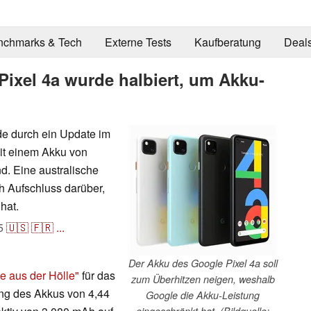
nchmarks & Tech
Externe Tests
Kaufberatung
Deal
Pixel 4a wurde halbiert, um Akku-
de durch ein Update im
mit einem Akku von
d. Eine australische
 Aufschluss darüber,
hat.
5
🇺🇸
🇫🇷
...
Der Akku des Google Pixel 4a soll
e aus der Hölle"
für das
zum Überhitzen neigen, weshalb
ung des Akkus von 4,44
Google die Akku-Leistung
eingeschränkt hat. (Bildquelle: