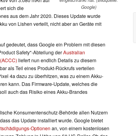
fektiv von 3.080 mAh auf
Google)
ert sich die
hones aus dem Jahr 2020. Dieses Update wurde
ku von Lishen verteilt, nicht aber an Geräte mit
uf gedeutet, dass Google ein Problem mit diesen
"Product Safety"-Abteilung der
Australian
 (ACCC)
liefert nun endlich Details zu diesem
ar als Teil eines Produkt-Rückrufs verteilen
ixel 4a dazu zu überhitzen, was zu einem Akku-
ren kann. Das Firmware-Update, welches die
 soll auch das Risiko eines Akku-Brandes
alische Konsumentenschutz-Behörde allen Nutzern
dass das Update installiert wurde. Google bietet
tschädigungs-Optionen
an, von einem kostenlosen