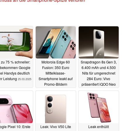
 zu 75 % schneller:
Motorola Edge 60
Snapdragon 8s Gen 3,
 bekommen Google
Fusion: 350 Euro
6.400 mAh und 4.500
xel Handys deutlich
Mittelklasse-
Nits für umgerechnet
r Leistung
Smartphone leakt auf
284 Euro: Vivo
25.03.2025
Promo-Bildern
präsentiert iQOO Neo
10R
12.03.2025
11.03.2025
gle Pixel 10: Erste
Leak: Vivo V50 Lite
Leak enthüllt