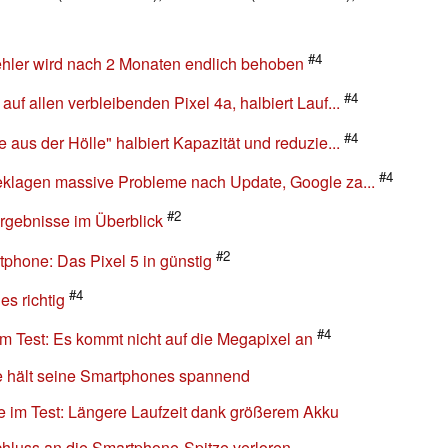
#4
hler wird nach 2 Monaten endlich behoben
#4
f allen verbleibenden Pixel 4a, halbiert Lauf...
#4
aus der Hölle" halbiert Kapazität und reduzie...
#4
eklagen massive Probleme nach Update, Google za...
#2
ergebnisse im Überblick
#2
phone: Das Pixel 5 in günstig
#4
es richtig
#4
m Test: Es kommt nicht auf die Megapixel an
le hält seine Smartphones spannend
 im Test: Längere Laufzeit dank größerem Akku
chluss an die Smartphone-Spitze verloren