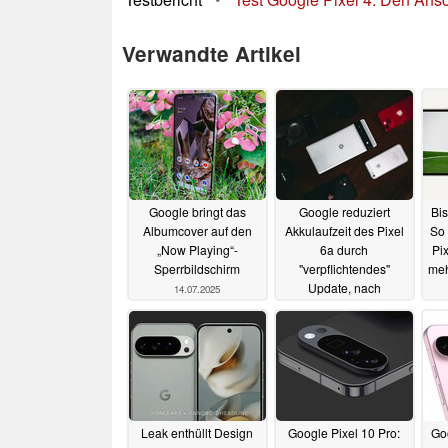
Verwandte Artikel
Google bringt das
Google reduziert
Bis
Albumcover auf den
Akkulaufzeit des Pixel
So
„Now Playing“-
6a durch
Pi
Sperrbildschirm
"verpflichtendes"
meh
Update, nach
14.07.2025
mehreren Bränden
12.06.2025
Leak enthüllt Design
Google Pixel 10 Pro:
Goo