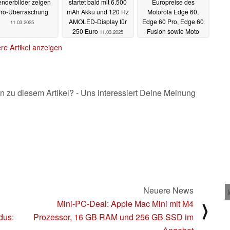
nderbilder zeigen
startet bald mit 6.500
Europreise des
ro-Überraschung
mAh Akku und 120 Hz
Motorola Edge 60,
AMOLED-Display für
Edge 60 Pro, Edge 60
11.03.2025
250 Euro
Fusion sowie Moto
11.03.2025
G56 und G86
11.03.2025
re Artikel anzeigen
n zu diesem Artikel? - Uns interessiert Deine Meinung
Neuere News
Mini-PC-Deal: Apple Mac Mini mit M4
⟩
dus:
Prozessor, 16 GB RAM und 256 GB SSD im