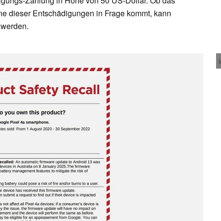
digungs-Zahlung in Höhe von 50 US-Dollar. Ob das
 eine dieser Entschädigungen in Frage kommt, kann
 werden.