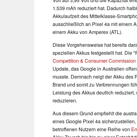
Volt auf 3,95 Volt und die Kapazität ef
1.539 mAh reduziert hat. Dadurch halbi
Akkulaufzeit des Mittelklasse-Smartp
ausschließlich an Pixel 4a mit einem Ak
einem Akku von Amperex (ATL).
Diese Vorgehensweise hat bereits dara
speziellen Akkus festgestellt hat. Die 
Competition & Consumer Commission
Update, das Google in Australien offenb
musste. Demnach neigt der Akku des P
Brand und somit zu Verbrennungen füh
Leistung des Akkus deutlich reduziert,
reduzieren.
Aus diesem Grund empfiehlt die austr
eines Google Pixel 4a sicherzustellen, 
betroffenen Nutzern eine Reihe von
En