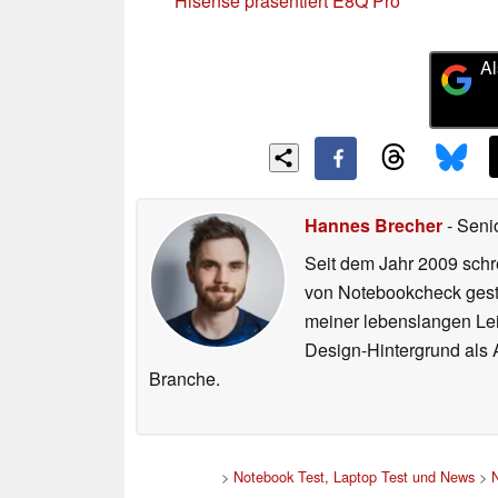
Hisense präsentiert E8Q Pro
Al
Hannes Brecher
- Seni
Seit dem Jahr 2009 schre
von Notebookcheck gest
meiner lebenslangen Lei
Design-Hintergrund als A
Branche.
>
Notebook Test, Laptop Test und News
>