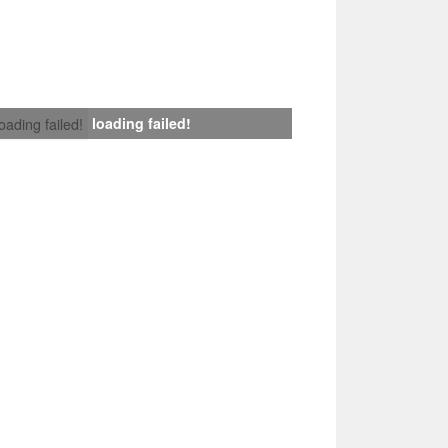
loading failed!
loading failed!