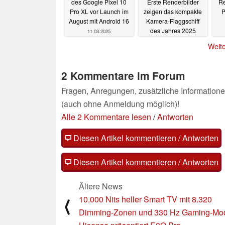
des Google Pixel 10
Erste Renderbilder
Re
Pro XL vor Launch im
zeigen das kompakte
P
August mit Android 16
Kamera-Flaggschiff
des Jahres 2025
11.03.2025
11.03.2025
Weite
2 Kommentare im Forum
Fragen, Anregungen, zusätzliche Informatione
(auch ohne Anmeldung möglich)!
Alle 2 Kommentare lesen
/
Antworten
Diesen Artikel kommentieren / Antworten
Diesen Artikel kommentieren / Antworten
Ältere News
10.000 Nits heller Smart TV mit 8.320
⟨
Dimming-Zonen und 330 Hz Gaming-Mo