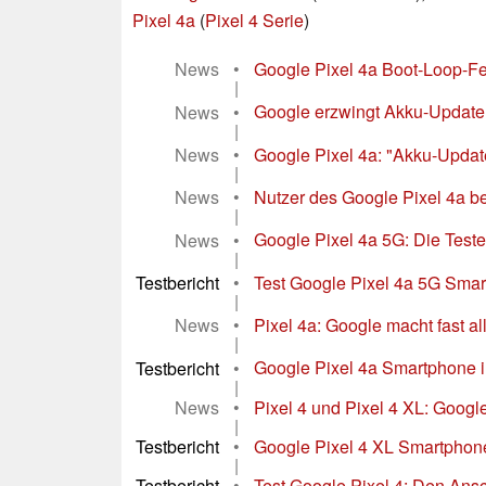
Pixel 4a
(
Pixel 4 Serie
)
News
•
Google Pixel 4a Boot-Loop-Fe
|
News
•
Google erzwingt Akku-Update au
|
News
•
Google Pixel 4a: "Akku-Update 
|
News
•
Nutzer des Google Pixel 4a b
|
News
•
Google Pixel 4a 5G: Die Test
|
Testbericht
•
Test Google Pixel 4a 5G Smart
|
News
•
Pixel 4a: Google macht fast all
|
Testbericht
•
Google Pixel 4a Smartphone i
|
News
•
Pixel 4 und Pixel 4 XL: Goog
|
Testbericht
•
Google Pixel 4 XL Smartphone
|
Testbericht
•
Test Google Pixel 4: Den Ans