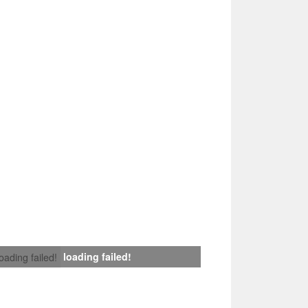
loading failed!
loading failed!