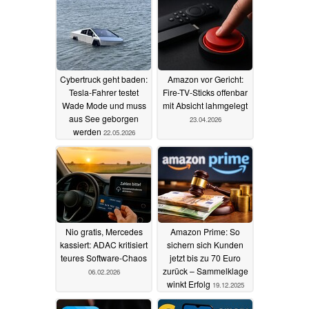
Cybertruck geht baden:
Amazon vor Gericht:
Tesla-Fahrer testet
Fire-TV-Sticks offenbar
Wade Mode und muss
mit Absicht lahmgelegt
aus See geborgen
23.04.2026
werden
22.05.2026
Nio gratis, Mercedes
Amazon Prime: So
kassiert: ADAC kritisiert
sichern sich Kunden
teures Software-Chaos
jetzt bis zu 70 Euro
zurück – Sammelklage
06.02.2026
winkt Erfolg
19.12.2025