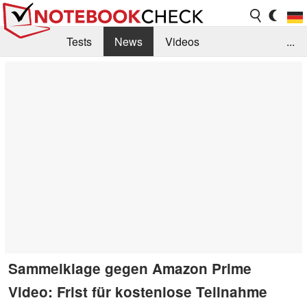
Tests
News
Videos
...
Benchmarks & Tech
Externe Tests
Kaufberatung
Deals
Suche
Jobs
Forum
Sammelklage gegen Amazon Prime
Video: Frist für kostenlose Teilnahme