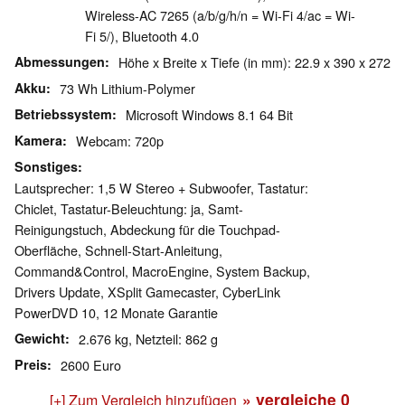
Wireless-AC 7265 (a/b/g/h/n = Wi-Fi 4/ac = Wi-
Fi 5/), Bluetooth 4.0
Abmessungen
Höhe x Breite x Tiefe (in mm): 22.9 x 390 x 272
Akku
73 Wh Lithium-Polymer
Betriebssystem
Microsoft Windows 8.1 64 Bit
Kamera
Webcam: 720p
Sonstiges
Lautsprecher: 1,5 W Stereo + Subwoofer, Tastatur:
Chiclet, Tastatur-Beleuchtung: ja, Samt-
Reinigungstuch, Abdeckung für die Touchpad-
Oberfläche, Schnell-Start-Anleitung,
Command&Control, MacroEngine, System Backup,
Drivers Update, XSplit Gamecaster, CyberLink
PowerDVD 10, 12 Monate Garantie
Gewicht
2.676 kg, Netzteil: 862 g
Preis
2600 Euro
» vergleiche
0
[+] Zum Vergleich hinzufügen