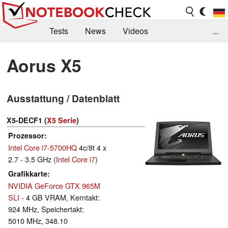
Tests
News
Videos
...
Benchmarks & Tech
Externe Tests
Aorus X5
Kaufberatung
Deals
Suche
Jobs
Ausstattung / Datenblatt
Forum
X5-DECF1 (
X5 Serie
)
Prozessor
Intel Core i7-5700HQ
4c/8t 4 x
2.7 - 3.5 GHz (
Intel Core i7
)
Grafikkarte
NVIDIA GeForce GTX 965M
SLI
- 4 GB VRAM, Kerntakt:
924 MHz, Speichertakt:
5010 MHz, 348.10