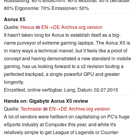
Ausstattung: 80% Bildschirm: 90% Mobilität: 50% Gehäuse:
80% Ergonomie: 70% Emissionen: 50%
Aorus X5
Quelle:
Hexus
EN→DE
Archive.org version
It hasn't taken long for Aorus to establish itself as a big-
name purveyor of extreme gaming laptops. The Aorus X5 is
in many ways a technical marvel, but it feels like a proof of
concept and having demonstrated a new standard in mobile
gaming, has us looking forward to a v2 revision touting a
perfected trackpad, a single powerful GPU and greater
longevity.
Einzeltest, online verfügbar, Lang, Datum: 02.07.2015
Hands on: Gigabyte Aorus X5 review
Quelle:
Techradar
EN→DE
Archive.org version
A lot of vendors were hellbent on capitalising on PC's huge
eSports industry at Computex this year, and while it's
relatively simple to get League of Legends or Counter-