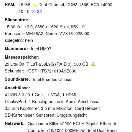
RAM
16 GB
, Dual-Channel, DDR3-1866, PC3-14900,
10-10-10-32
Bildschirm
15.60 Zoll 16:9, 2880 x 1620 Pixel, IPS, ID:
Panasonic MEI96A2, Name: VVX16T028J00,
spiegelnd: nein
Mainboard
Intel HM97
Massenspeicher
2x Lite-On IT L8T-256L9G (RAID 0), 500 GB
,
Sekundär: HGST HTS721010A9E630
Soundkarte
Intel 9-series Chipset
Anschlüsse
4 USB 3.0 / 3.1 Gen1, 1 VGA, 1 HDMI, 1
DisplayPort, 1 Kensington Lock, Audio Anschlüsse:
3,5 mm Kopfhörer, 3,5 mm Mikrofon, Card Reader:
SD-Kartenleser, Sensoren: Umgebungslicht
Netzwerk
Qualcomm Killer e2200 PCI-E Gigabit Ethernet
Controller (10/100/1000MBit/s), Intel Dual Band