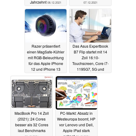
Jahrzehnt
08.12.2021
07.12.2021
Razer präsentiert
Das Asus Expertbook
einen MagSafe-Kühler
B7 Flip startet mit 14
mit RGB-Beleuchtung
Zoll 16:10-
für das Apple iPhone
Touchscreen, Core i7-
12 und iPhone 13
1195G7, 5G und
innovativen Features
07.12.2021
07.12.2021
MacBook Pro 14 Zoll
PC-Markt: Absatz in
(2021): 24 Cores
Westeuropa boomt, HP
besser als 32 Cores
vor Lenovo und Dell,
laut Benchmarks
Apple iPad stark