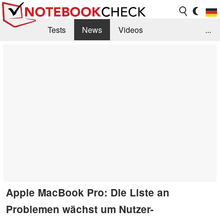
Tests
News
Videos
...
Benchmarks & Tech
Externe Tests
Kaufberatung
Deals
Suche
Jobs
Forum
Apple MacBook Pro: Die Liste an
Problemen wächst um Nutzer-