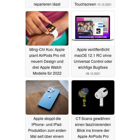
reparieren lässt
Touchscreen
10.12.2021
14.12.2021
Ming-Chi Kuo: Apple
Apple veröffentlicht
plant AirPods Pro mit
macOS 12.1 RC ohne
neuem Design und
Universal Control oder
drei Apple Watch
wichtige Bugfixes
Modelle für 2022
08.12.2021
08.12.2021
Apple stoppt die
CT-Scans gewähren
iPhone- und iPad-
einen faszinierenden
Produktion zum ersten
Blick ins Innere der
Mal seit über einem
Apple AirPods Pro