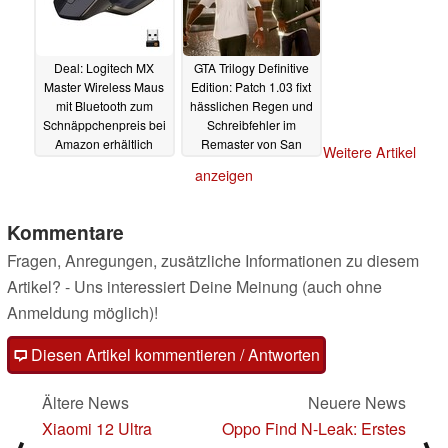
Deal: Logitech MX
GTA Trilogy Definitive
Master Wireless Maus
Edition: Patch 1.03 fixt
mit Bluetooth zum
hässlichen Regen und
Schnäppchenpreis bei
Schreibfehler im
Amazon erhältlich
Remaster von San
Weitere Artikel
Andreas, Vice City und
02.12.2021
anzeigen
GTA 3
30.11.2021
Kommentare
Fragen, Anregungen, zusätzliche Informationen zu diesem
Artikel? - Uns interessiert Deine Meinung (auch ohne
Anmeldung möglich)!
Diesen Artikel kommentieren / Antworten
Ältere News
Neuere News
Xiaomi 12 Ultra
Oppo Find N-Leak: Erstes