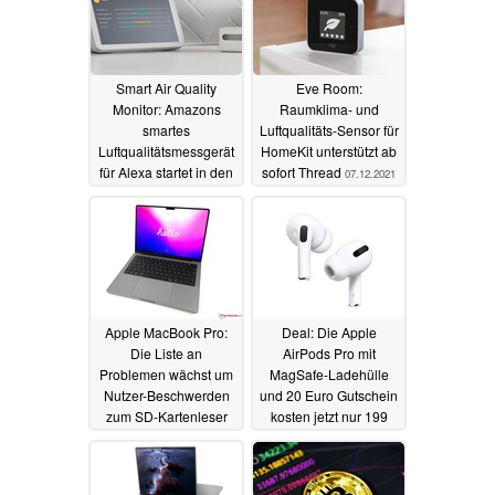
Smart Air Quality
Eve Room:
Monitor: Amazons
Raumklima- und
smartes
Luftqualitäts-Sensor für
Luftqualitätsmessgerät
HomeKit unterstützt ab
für Alexa startet in den
sofort Thread
07.12.2021
Verkauf
08.12.2021
Apple MacBook Pro:
Deal: Die Apple
Die Liste an
AirPods Pro mit
Problemen wächst um
MagSafe-Ladehülle
Nutzer-Beschwerden
und 20 Euro Gutschein
zum SD-Kartenleser
kosten jetzt nur 199
Euro
07.12.2021
06.12.2021