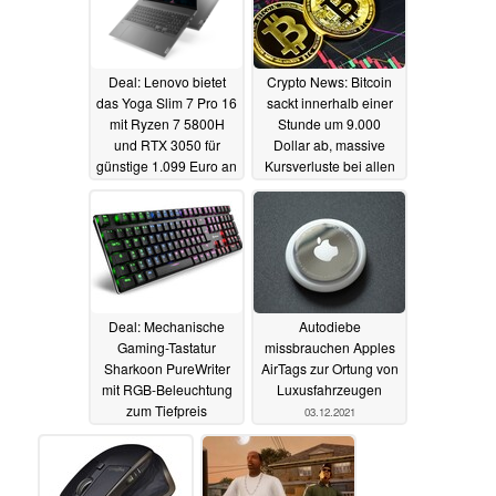
Deal: Lenovo bietet
Crypto News: Bitcoin
das Yoga Slim 7 Pro 16
sackt innerhalb einer
mit Ryzen 7 5800H
Stunde um 9.000
und RTX 3050 für
Dollar ab, massive
günstige 1.099 Euro an
Kursverluste bei allen
großen
04.12.2021
Kryptowährungen
schüren Crash-Ängste
04.12.2021
Deal: Mechanische
Autodiebe
Gaming-Tastatur
missbrauchen Apples
Sharkoon PureWriter
AirTags zur Ortung von
mit RGB-Beleuchtung
Luxusfahrzeugen
zum Tiefpreis
03.12.2021
bestellbar
03.12.2021