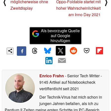
⟨
⟩
möglicherweise ohne
Oppo-Foldable startet mit
Zweitdisplay
hoher Wahrscheinlichkeit
am Inno Day 2021
Als bevorzugte Quelle
auf Google
hinzufügen
Enrico Frahn
- Senior Tech Writer
-
9145 Artikel auf Notebookcheck
veröffentlicht
seit 2021
Der Technik-Virus hat mich schon in
jungen Jahren befallen, als ich zu
Pentium II Zeiten meine ersten Schritte im PC-Bereich