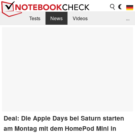
Tests
News
Videos
...
Benchmarks & Tech
Externe Tests
Kaufberatung
Deals
Suche
Jobs
Forum
Deal: Die Apple Days bei Saturn starten
am Montag mit dem HomePod Mini in