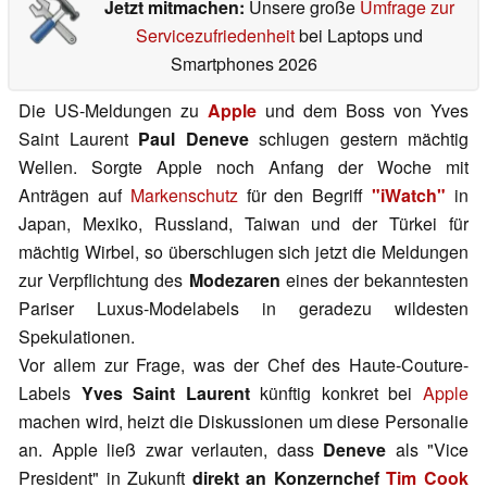
Jetzt mitmachen:
Unsere große
Umfrage zur
Servicezufriedenheit
bei Laptops und
Smartphones 2026
Die US-Meldungen zu
Apple
und dem Boss von Yves
Saint Laurent
Paul Deneve
schlugen gestern mächtig
Wellen. Sorgte Apple noch Anfang der Woche mit
Anträgen auf
Markenschutz
für den Begriff
"iWatch"
in
Japan, Mexiko, Russland, Taiwan und der Türkei für
mächtig Wirbel, so überschlugen sich jetzt die Meldungen
zur Verpflichtung des
Modezaren
eines der bekanntesten
Pariser Luxus-Modelabels in geradezu wildesten
Spekulationen.
Vor allem zur Frage, was der Chef des Haute-Couture-
Labels
Yves Saint Laurent
künftig konkret bei
Apple
machen wird, heizt die Diskussionen um diese Personalie
an. Apple ließ zwar verlauten, dass
Deneve
als "Vice
President" in Zukunft
direkt an Konzernchef
Tim Cook