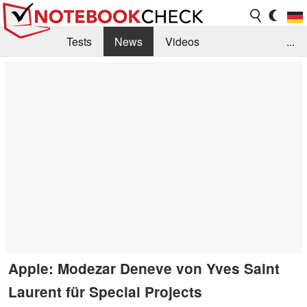
Tests
News
Videos
...
Benchmarks & Tech
Externe Tests
Kaufberatung
Deals
Suche
Jobs
Forum
Apple: Modezar Deneve von Yves Saint
Laurent für Special Projects