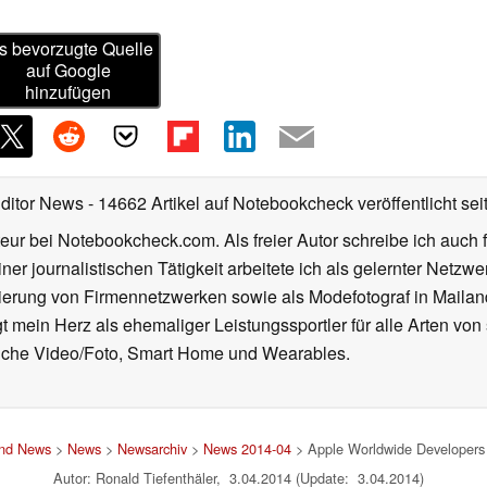
s bevorzugte Quelle
auf Google
hinzufügen
Editor News
- 14662 Artikel auf Notebookcheck veröffentlicht
sei
eur bei Notebookcheck.com. Als freier Autor schreibe ich auch 
ner journalistischen Tätigkeit arbeitete ich als gelernter Netzw
ierung von Firmennetzwerken sowie als Modefotograf in Mailan
 mein Herz als ehemaliger Leistungssportler für alle Arten von
reiche Video/Foto, Smart Home und Wearables.
und News
>
News
>
Newsarchiv
>
News 2014-04
> Apple Worldwide Developers 
Autor: Ronald Tiefenthäler, 3.04.2014 (Update: 3.04.2014)