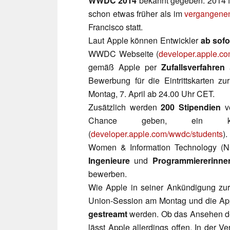
WWDC 2014
bekannt gegeben. 2014 fin
schon etwas früher als im
vergangenen
Francisco statt.
Laut Apple können Entwickler
ab sofo
WWDC Webseite (
developer.apple.c
gemäß Apple per
Zufallsverfahren
a
Bewerbung für die Eintrittskarten 
Montag, 7. April ab 24.00 Uhr CET.
Zusätzlich werden
200 Stipendien
ve
Chance geben, ein ko
(
developer.apple.com/wwdc/students
)
Women & Information Technology (N
Ingenieure
und
Programmiererinne
bewerben.
Wie Apple in seiner Ankündigung zur
Union-Session am Montag und die A
gestreamt
werden. Ob das Ansehen de
lässt Apple allerdings offen. In der 