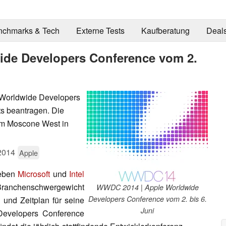
nchmarks & Tech
Externe Tests
Kaufberatung
Deal
de Developers Conference vom 2.
 Worldwide Developers
s beantragen. Die
im Moscone West in
2014
Apple
neben
Microsoft
und
Intel
 Branchenschwergewicht
WWDC 2014 | Apple Worldwide
Developers Conference vom 2. bis 6.
 und Zeitplan für seine
Juni
Developers Conference