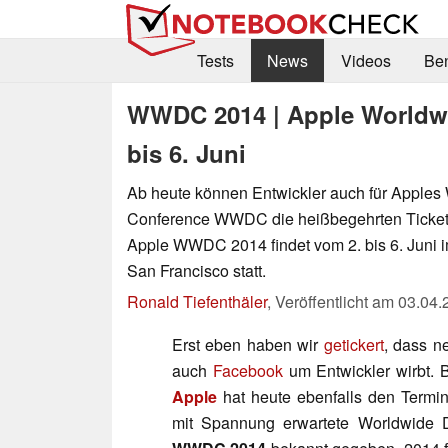
Tests
News
Videos
Be
WWDC 2014 | Apple Worldwi
bis 6. Juni
Ab heute können Entwickler auch für Apples
Conference WWDC die heißbegehrten Ticket
Apple WWDC 2014 findet vom 2. bis 6. Juni 
San Francisco statt.
Ronald Tiefenthäler
,
Veröffentlicht am
03.04.
Erst eben haben wir
getickert
, dass 
auch
Facebook
um Entwickler wirbt.
Apple
hat heute ebenfalls den Termin
mit Spannung erwartete Worldwide 