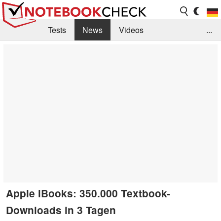
Tests
News
Videos
...
Benchmarks & Tech
Externe Tests
Kaufberatung
Deals
Suche
Jobs
Forum
Apple iBooks: 350.000 Textbook-
Downloads in 3 Tagen