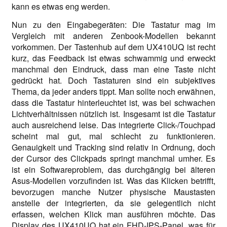
kann es etwas eng werden.
Nun zu den Eingabegeräten: Die Tastatur mag im
Vergleich mit anderen Zenbook-Modellen bekannt
vorkommen. Der Tastenhub auf dem UX410UQ ist recht
kurz, das Feedback ist etwas schwammig und erweckt
manchmal den Eindruck, dass man eine Taste nicht
gedrückt hat. Doch Tastaturen sind ein subjektives
Thema, da jeder anders tippt. Man sollte noch erwähnen,
dass die Tastatur hinterleuchtet ist, was bei schwachen
Lichtverhältnissen nützlich ist. Insgesamt ist die Tastatur
auch ausreichend leise. Das integrierte Click-/Touchpad
scheint mal gut, mal schlecht zu funktionieren.
Genauigkeit und Tracking sind relativ in Ordnung, doch
der Cursor des Clickpads springt manchmal umher. Es
ist ein Softwareproblem, das durchgängig bei älteren
Asus-Modellen vorzufinden ist. Was das Klicken betrifft,
bevorzugen manche Nutzer physische Maustasten
anstelle der integrierten, da sie gelegentlich nicht
erfassen, welchen Klick man ausführen möchte. Das
Display des UX410UQ hat ein FHD-IPS-Panel, was für