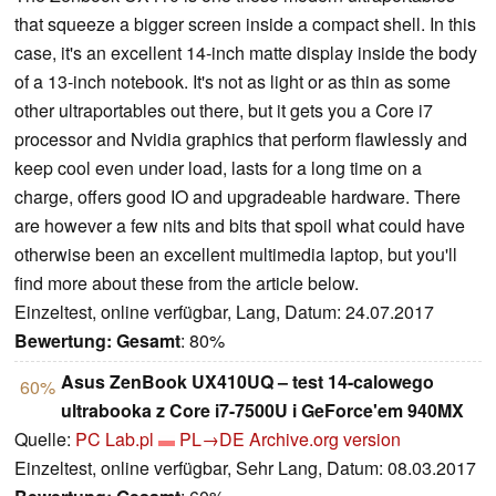
that squeeze a bigger screen inside a compact shell. In this
case, it's an excellent 14-inch matte display inside the body
of a 13-inch notebook. It's not as light or as thin as some
other ultraportables out there, but it gets you a Core i7
processor and Nvidia graphics that perform flawlessly and
keep cool even under load, lasts for a long time on a
charge, offers good IO and upgradeable hardware. There
are however a few nits and bits that spoil what could have
otherwise been an excellent multimedia laptop, but you'll
find more about these from the article below.
Einzeltest, online verfügbar, Lang, Datum: 24.07.2017
Bewertung:
Gesamt
: 80%
Asus ZenBook UX410UQ – test 14-calowego
60%
ultrabooka z Core i7-7500U i GeForce'em 940MX
Quelle:
PC Lab.pl
PL→DE
Archive.org version
Einzeltest, online verfügbar, Sehr Lang, Datum: 08.03.2017