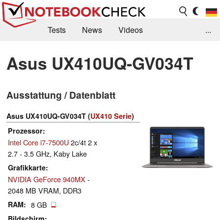
Tests
News
Videos
...
Benchmarks & Tech
Externe Tests
Asus UX410UQ-GV034T
Kaufberatung
Deals
Suche
Jobs
Ausstattung / Datenblatt
Forum
Asus UX410UQ-GV034T (
UX410 Serie
)
Prozessor
Intel Core i7-7500U
2c/4t 2 x
2.7 - 3.5 GHz, Kaby Lake
Grafikkarte
NVIDIA GeForce 940MX
-
2048 MB VRAM, DDR3
RAM
8 GB
Bildschirm