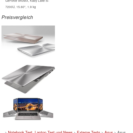
GeForce 940MX, Kaby Lake i5-
7200U, 15.60", 1.9 kg
Preisvergleich
>
Notebook Test, Laptop Test und News
>
Externe Tests
>
Asus
> Asus