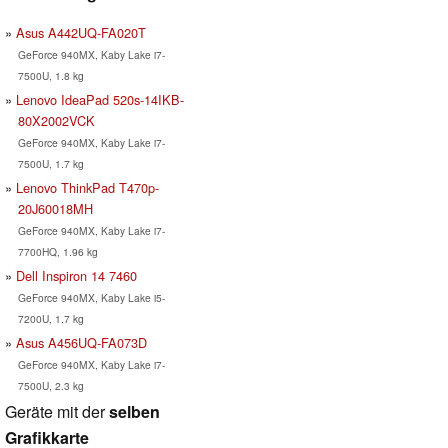
Asus A442UQ-FA020T
GeForce 940MX, Kaby Lake i7-
7500U, 1.8 kg
Lenovo IdeaPad 520s-14IKB-
80X2002VCK
GeForce 940MX, Kaby Lake i7-
7500U, 1.7 kg
Lenovo ThinkPad T470p-
20J60018MH
GeForce 940MX, Kaby Lake i7-
7700HQ, 1.96 kg
Dell Inspiron 14 7460
GeForce 940MX, Kaby Lake i5-
7200U, 1.7 kg
Asus A456UQ-FA073D
GeForce 940MX, Kaby Lake i7-
7500U, 2.3 kg
Geräte mit der
selben
Grafikkarte