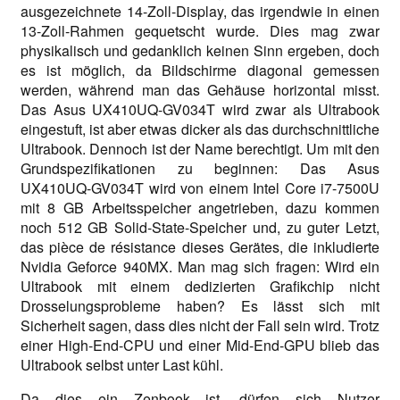
ausgezeichnete 14-Zoll-Display, das irgendwie in einen
13-Zoll-Rahmen gequetscht wurde. Dies mag zwar
physikalisch und gedanklich keinen Sinn ergeben, doch
es ist möglich, da Bildschirme diagonal gemessen
werden, während man das Gehäuse horizontal misst.
Das Asus UX410UQ-GV034T wird zwar als Ultrabook
eingestuft, ist aber etwas dicker als das durchschnittliche
Ultrabook. Dennoch ist der Name berechtigt. Um mit den
Grundspezifikationen zu beginnen: Das Asus
UX410UQ-GV034T wird von einem Intel Core i7-7500U
mit 8 GB Arbeitsspeicher angetrieben, dazu kommen
noch 512 GB Solid-State-Speicher und, zu guter Letzt,
das pièce de résistance dieses Gerätes, die inkludierte
Nvidia Geforce 940MX. Man mag sich fragen: Wird ein
Ultrabook mit einem dedizierten Grafikchip nicht
Drosselungsprobleme haben? Es lässt sich mit
Sicherheit sagen, dass dies nicht der Fall sein wird. Trotz
einer High-End-CPU und einer Mid-End-GPU blieb das
Ultrabook selbst unter Last kühl.
Da dies ein Zenbook ist, dürfen sich Nutzer