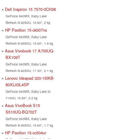
Dell Inspiron 15 7570-0CH38
GeForce 940MX, Kaby Lake
Refresh i5-8250U, 15.60", 2 kg
HP Pavilion 15-ck007ns
GeForce 940MX, Kaby Lake
Refresh i5-8550U, 15.60", 1.9 kg
Asus Vivobook 17 A705UQ-
BX109T
GeForce 940MX, Kaby Lake
Refresh i5-8250U, 17.30", 2.1 kg
Lenovo Ideapad 320-15IKB-
80XL03L4SP
GeForce 940MX, Kaby Lake i3-
7130U, 15.60", 2.2 kg
Asus VivoBook S15
S510UQ-BQ702T
GeForce 940MX, Kaby Lake
Refresh i5-8550U, 15.60", 1.7 kg
HP Pavilion 15-cc504ur