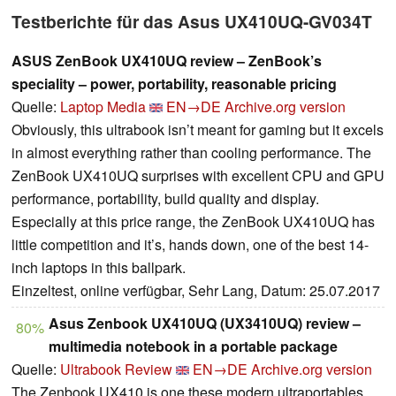
Testberichte für das Asus UX410UQ-GV034T
ASUS ZenBook UX410UQ review – ZenBook’s
speciality – power, portability, reasonable pricing
Quelle:
Laptop Media
EN→DE
Archive.org version
Obviously, this ultrabook isn’t meant for gaming but it excels
in almost everything rather than cooling performance. The
ZenBook UX410UQ surprises with excellent CPU and GPU
performance, portability, build quality and display.
Especially at this price range, the ZenBook UX410UQ has
little competition and it’s, hands down, one of the best 14-
inch laptops in this ballpark.
Einzeltest, online verfügbar, Sehr Lang, Datum: 25.07.2017
Asus Zenbook UX410UQ (UX3410UQ) review –
80%
multimedia notebook in a portable package
Quelle:
Ultrabook Review
EN→DE
Archive.org version
The Zenbook UX410 is one these modern ultraportables