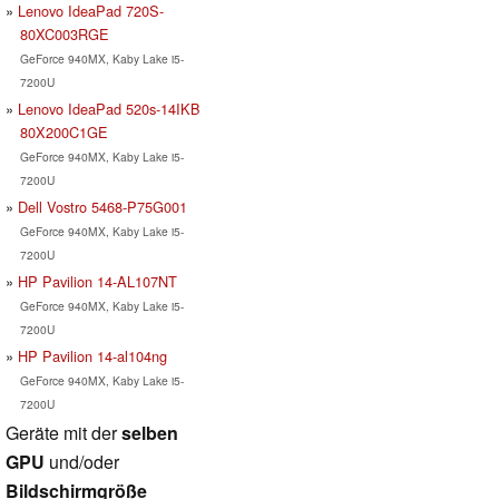
Lenovo IdeaPad 720S-
80XC003RGE
GeForce 940MX, Kaby Lake i5-
7200U
Lenovo IdeaPad 520s-14IKB
80X200C1GE
GeForce 940MX, Kaby Lake i5-
7200U
Dell Vostro 5468-P75G001
GeForce 940MX, Kaby Lake i5-
7200U
HP Pavilion 14-AL107NT
GeForce 940MX, Kaby Lake i5-
7200U
HP Pavilion 14-al104ng
GeForce 940MX, Kaby Lake i5-
7200U
Geräte mit der
selben
GPU
und/oder
Bildschirmgröße