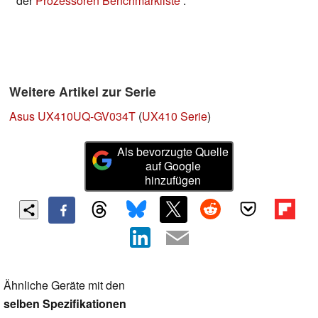
der
Prozessoren Benchmarkliste
.
Weitere Artikel zur Serie
Asus UX410UQ-GV034T
(
UX410 Serie
)
Als bevorzugte Quelle
auf Google
hinzufügen
Ähnliche Geräte mit den
selben Spezifikationen