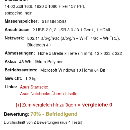
14.00 Zoll 16:9, 1920 x 1080 Pixel 157 PPI,
spiegelnd: nein
Massenspeicher
512 GB SSD
Anschlüsse
2 USB 2.0, 2 USB 3.0 / 3.1 Gen1, 1 HDMI
Netzwerk
802.11 a/b/g/n/ac (a/b/g/n = Wi-Fi 4/ac = Wi-Fi 5/),
Bluetooth 4.1
Abmessungen
Höhe x Breite x Tiefe (in mm): 12 x 323 x 222
Akku
48 Wh Lithium-Polymer
Betriebssystem
Microsoft Windows 10 Home 64 Bit
Gewicht
1.2 kg
Links
Asus Startseite
Asus Notebooks Übersichtseite
» vergleiche
0
[+] Zum Vergleich hinzufügen
70%
- Befriedigend
Bewertung:
Durchschnitt von
2
Bewertungen (aus
4
Tests)