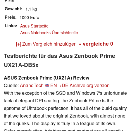
Pixel
Gewicht
1.1 kg
Preis
1000 Euro
Links
Asus Startseite
Asus Notebooks Übersichtseite
» vergleiche
0
[+] Zum Vergleich hinzufügen
Testberichte für das Asus Zenbook Prime
UX21A-DB5x
ASUS Zenbook Prime (UX21A) Review
Quelle:
AnandTech
EN→DE
Archive.org version
With the exception of the SSD and Windows 7's unfortunate
lack of elegant DPI scaling, the Zenbook Prime is the
epitome of Ultrabook perfection. It has all of the build quality
that we loved about the original Zenbook, with almost none
of the quirks. The display is truly in a league of its own.
Color reproduction, brightness and contrast are all exactly