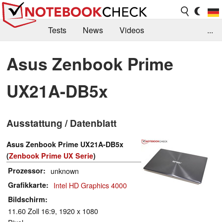
Tests
News
Videos
...
Benchmarks & Tech
Externe Tests
Asus Zenbook Prime
Kaufberatung
Deals
Suche
Jobs
UX21A-DB5x
Forum
Ausstattung / Datenblatt
Asus Zenbook Prime UX21A-DB5x
(
Zenbook Prime UX Serie
)
Prozessor
unknown
Grafikkarte
Intel HD Graphics 4000
Bildschirm
11.60 Zoll 16:9, 1920 x 1080