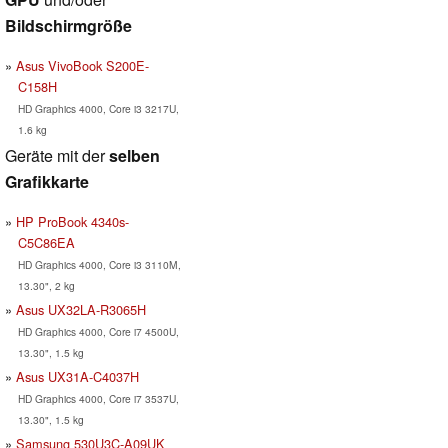
Bildschirmgröße
Asus VivoBook S200E-
C158H
HD Graphics 4000, Core i3 3217U,
1.6 kg
Geräte mit der
selben
Grafikkarte
HP ProBook 4340s-
C5C86EA
HD Graphics 4000, Core i3 3110M,
13.30", 2 kg
Asus UX32LA-R3065H
HD Graphics 4000, Core i7 4500U,
13.30", 1.5 kg
Asus UX31A-C4037H
HD Graphics 4000, Core i7 3537U,
13.30", 1.5 kg
Samsung 530U3C-A09UK