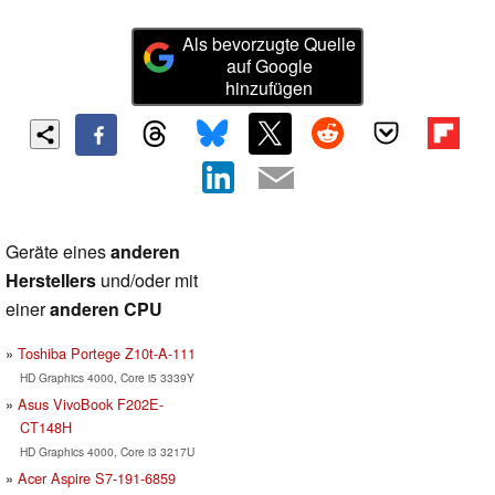
Als bevorzugte Quelle
auf Google
hinzufügen
Geräte eines
anderen
Herstellers
und/oder mit
einer
anderen CPU
Toshiba Portege Z10t-A-111
HD Graphics 4000, Core i5 3339Y
Asus VivoBook F202E-
CT148H
HD Graphics 4000, Core i3 3217U
Acer Aspire S7-191-6859