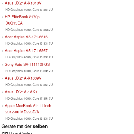
Asus UX21A-K1010V
HD Graphics 4000, Core i7 3517U
HP EliteBook 2170p-
B6Q15EA
HD Graphics 4000, Core i7 3667U
Acer Aspire V5-171-6616
HD Graphics 4000, Core i5 3317U
Acer Aspire V5-171-6867
HD Graphics 4000, Core i5 3317U
Sony Vaio SV-T11113FGS
HD Graphics 4000, Core i5 3317U
Asus UX21A-K1009V
HD Graphics 4000, Core i7 3517U
Asus UX21A-1AK1
HD Graphics 4000, Core i7 3517U
Apple MacBook Air 11 inch
2012-06 MD223D/A
HD Graphics 4000, Core i5 3317U
Geräte mit der
selben
GPU
und/oder