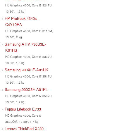
HD Graphics 4000, Core i3 3217U,
13.30", 1.5 kg
HP ProBook 4340s-
C4Y10EA
HD Graphics 4000, Core i3 3110M,
13.30", 2 kg
Samsung ATIV 730U3E-
K01HS
HD Graphics 4000, Core i5 3337U,
13.30", 1.5 kg
Samsung 900X3E-A01UK
HD Graphics 4000, Core i7 3517U,
13.30", 1.2 kg
Samsung 900X3E-A01PL
HD Graphics 4000, Core i7 3537U,
13.30", 1.2 kg
Fujitsu Lifebook E733
HD Graphics 4000, Core i7
3632QM, 13.30", 1.7 kg
Lenovo ThinkPad X230-