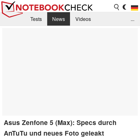
Tests
News
Videos
...
Benchmarks & Tech
Externe Tests
Kaufberatung
Deals
Suche
Jobs
Forum
Asus Zenfone 5 (Max): Specs durch
AnTuTu und neues Foto geleakt