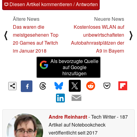
Diesen Artikel kommentieren / Antworten
Ältere News
Neuere News
Das waren die
Kostenloses WLAN auf
⟨
⟩
meistgesehenen Top
unbewirtschafteten
20 Games auf Twitch
Autobahnrastplätzen der
im Januar 2018
A9 in Bayern
Als bevorzugte Quelle
auf Google
hinzufügen
Andre Reinhardt
- Tech Writer
- 187
Artikel auf Notebookcheck
veröffentlicht
seit 2017