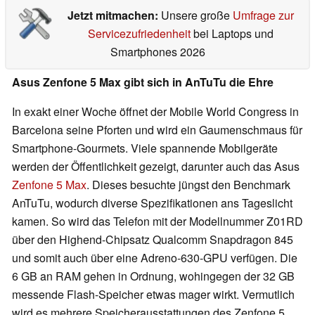
Jetzt mitmachen:
Unsere große
Umfrage zur
Servicezufriedenheit
bei Laptops und
Smartphones 2026
Asus Zenfone 5 Max gibt sich in AnTuTu die Ehre
In exakt einer Woche öffnet der Mobile World Congress in
Barcelona seine Pforten und wird ein Gaumenschmaus für
Smartphone-Gourmets. Viele spannende Mobilgeräte
werden der Öffentlichkeit gezeigt, darunter auch das Asus
Zenfone 5 Max
. Dieses besuchte jüngst den Benchmark
AnTuTu, wodurch diverse Spezifikationen ans Tageslicht
kamen. So wird das Telefon mit der Modellnummer Z01RD
über den Highend-Chipsatz Qualcomm Snapdragon 845
und somit auch über eine Adreno-630-GPU verfügen. Die
6 GB an RAM gehen in Ordnung, wohingegen der 32 GB
messende Flash-Speicher etwas mager wirkt. Vermutlich
wird es mehrere Speicherausstattungen des Zenfone 5