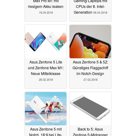
Max Pro M1 mit
Gaming-Laptops mit
riesigem Akku leaken
CPUs der 8. Intel-
Generation
19.04.2018
06.04.2018
Asus Zenfone 5 Lite
Asus Zenfone 5 & 5Z:
und Zenfone Max M1:
Günstiges Flaggschiff
Neue Mittelklasse
im Notch-Design
28.02.2018
27.02.2018
Asus Zenfone 5 mit
Back to 5: Asus
Notch, 18:9 bei Lite-
Zenfone 5-Midranger