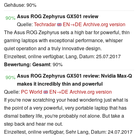
Gehäuse: 90%
Asus ROG Zephyrus GX501 review
90%
Quelle:
Techradar
EN→DE
Archive.org version
The Asus ROG Zephyrus sets a high bar for powerful, thin
gaming laptops with exceptional performance, whisper
quiet operation and a truly innovative design.
Einzeltest, online verfügbar, Lang, Datum: 25.07.2017
Bewertung:
Gesamt
: 90%
Asus ROG Zephyrus GX501 review: Nvidia Max-Q
90%
makes it incredibly thin and powerful
Quelle:
PC World
EN→DE
Archive.org version
If you're now scratching your head wondering just what is
the point of a very powerful, very portable laptop that has
dismal battery life, you're probably not alone. But take a
step back and hear me out.
Einzeltest, online verfügbar, Sehr Lang, Datum: 24.07.2017