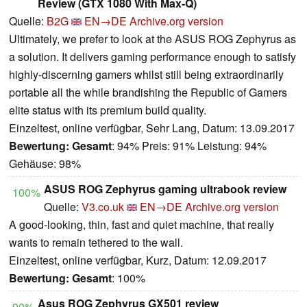
Review (GTX 1080 With Max-Q)
Quelle:
B2G
EN→DE
Archive.org version
Ultimately, we prefer to look at the ASUS ROG Zephyrus as
a solution. It delivers gaming performance enough to satisfy
highly-discerning gamers whilst still being extraordinarily
portable all the while brandishing the Republic of Gamers
elite status with its premium build quality.
Einzeltest, online verfügbar, Sehr Lang, Datum: 13.09.2017
Bewertung:
Gesamt
: 94% Preis: 91% Leistung: 94%
Gehäuse: 98%
ASUS ROG Zephyrus gaming ultrabook review
100%
Quelle:
V3.co.uk
EN→DE
Archive.org version
A good-looking, thin, fast and quiet machine, that really
wants to remain tethered to the wall.
Einzeltest, online verfügbar, Kurz, Datum: 12.09.2017
Bewertung:
Gesamt
: 100%
Asus ROG Zephyrus GX501 review
90%