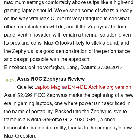
maximum settings comfortably above 60fps like a high-end
gaming laptop should. We've seen some of what's already
on the way with Max-Q, but I'm very intrigued to see what
other manufacturers will do, and if the Zephyrus' bottom
panel vent innovation will remain a thermal solution given
its pros and cons. Max-Q looks likely to stick around, and
the Zephyrus is a good demonstration of the performance
and design possible with the approach.
Einzeltest, online verfügbar, Lang, Datum: 27.06.2017
Asus ROG Zephyrus Review
80%
Quelle:
Laptop Mag
EN→DE
Archive.org version
Asus' $2,699 ROG Zephyrus marks the beginning of a new
era in gaming laptops, one where power isn't sacrificed in
the name of portability. Packed into the Zephyrus' svelte
frame is a Nvidia GeForce GTX 1080 GPU, a once-
impossible feat made reality, thanks to the company's new
Max-Q design.