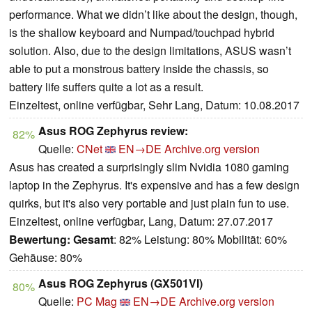
performance. What we didn’t like about the design, though,
is the shallow keyboard and Numpad/touchpad hybrid
solution. Also, due to the design limitations, ASUS wasn’t
able to put a monstrous battery inside the chassis, so
battery life suffers quite a lot as a result.
Einzeltest, online verfügbar, Sehr Lang, Datum: 10.08.2017
Asus ROG Zephyrus review:
82%
Quelle:
CNet
EN→DE
Archive.org version
Asus has created a surprisingly slim Nvidia 1080 gaming
laptop in the Zephyrus. It's expensive and has a few design
quirks, but it's also very portable and just plain fun to use.
Einzeltest, online verfügbar, Lang, Datum: 27.07.2017
Bewertung:
Gesamt
: 82% Leistung: 80% Mobilität: 60%
Gehäuse: 80%
Asus ROG Zephyrus (GX501VI)
80%
Quelle:
PC Mag
EN→DE
Archive.org version