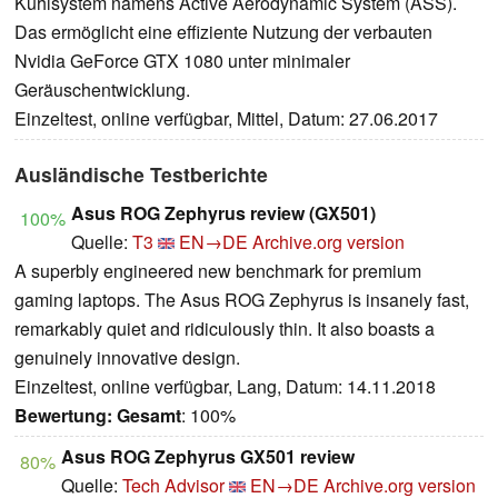
Kühlsystem namens Active Aerodynamic System (ASS).
Das ermöglicht eine effiziente Nutzung der verbauten
Nvidia GeForce GTX 1080 unter minimaler
Geräuschentwicklung.
Einzeltest, online verfügbar, Mittel, Datum: 27.06.2017
Ausländische Testberichte
Asus ROG Zephyrus review (GX501)
100%
Quelle:
T3
EN→DE
Archive.org version
A superbly engineered new benchmark for premium
gaming laptops. The Asus ROG Zephyrus is insanely fast,
remarkably quiet and ridiculously thin. It also boasts a
genuinely innovative design.
Einzeltest, online verfügbar, Lang, Datum: 14.11.2018
Bewertung:
Gesamt
: 100%
Asus ROG Zephyrus GX501 review
80%
Quelle:
Tech Advisor
EN→DE
Archive.org version