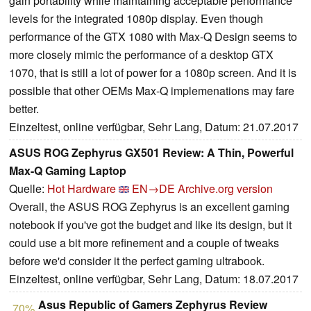
gain portability while maintaining acceptable performance
levels for the integrated 1080p display. Even though
performance of the GTX 1080 with Max-Q Design seems to
more closely mimic the performance of a desktop GTX
1070, that is still a lot of power for a 1080p screen. And it is
possible that other OEMs Max-Q implemenations may fare
better.
Einzeltest, online verfügbar, Sehr Lang, Datum: 21.07.2017
ASUS ROG Zephyrus GX501 Review: A Thin, Powerful
Max-Q Gaming Laptop
Quelle:
Hot Hardware
EN→DE
Archive.org version
Overall, the ASUS ROG Zephyrus is an excellent gaming
notebook if you've got the budget and like its design, but it
could use a bit more refinement and a couple of tweaks
before we'd consider it the perfect gaming ultrabook.
Einzeltest, online verfügbar, Sehr Lang, Datum: 18.07.2017
Asus Republic of Gamers Zephyrus Review
70%