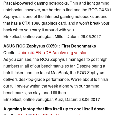
Pascal-powered gaming notebooks. Thin and light gaming
notebooks, however, are harder to find and the ROG GX501
Zephyrus is one of the thinnest gaming notebooks around
that has a GTX 1080 graphics card, and it won’t break your
back when you carry it around with you.
Einzeltest, online verfügbar, Mittel, Datum: 29.06.2017
ASUS ROG Zephyrus GX501: First Benchmarks
Quelle:
Unbox
EN→DE
Archive.org version
As you can see, the ROG Zephyrus manages to post high
numbers in all of our benchmarks so far. Despite being a
hair thicker than the latest MacBook, the ROG Zephyrus
delivers desktop-grade performance. We’re about to finish
our full review within the week along with our gaming
benchmarks, so stay tuned till then.
Einzeltest, online verfügbar, Kurz, Datum: 28.06.2017
A gaming laptop that lifts itself up to cool itself down