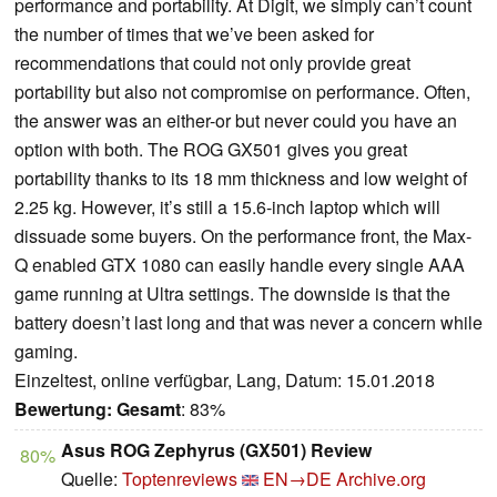
performance and portability. At Digit, we simply can’t count
the number of times that we’ve been asked for
recommendations that could not only provide great
portability but also not compromise on performance. Often,
the answer was an either-or but never could you have an
option with both. The ROG GX501 gives you great
portability thanks to its 18 mm thickness and low weight of
2.25 kg. However, it’s still a 15.6-inch laptop which will
dissuade some buyers. On the performance front, the Max-
Q enabled GTX 1080 can easily handle every single AAA
game running at Ultra settings. The downside is that the
battery doesn’t last long and that was never a concern while
gaming.
Einzeltest, online verfügbar, Lang, Datum: 15.01.2018
Bewertung:
Gesamt
: 83%
Asus ROG Zephyrus (GX501) Review
80%
Quelle:
Toptenreviews
EN→DE
Archive.org