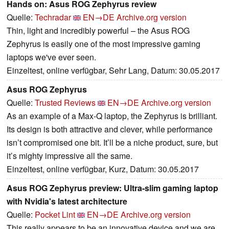
Hands on: Asus ROG Zephyrus review
Quelle:
Techradar
EN→DE
Archive.org version
Thin, light and incredibly powerful – the Asus ROG
Zephyrus is easily one of the most impressive gaming
laptops we've ever seen.
Einzeltest, online verfügbar, Sehr Lang, Datum: 30.05.2017
Asus ROG Zephyrus
Quelle:
Trusted Reviews
EN→DE
Archive.org version
As an example of a Max-Q laptop, the Zephyrus is brilliant.
Its design is both attractive and clever, while performance
isn’t compromised one bit. It’ll be a niche product, sure, but
it’s mighty impressive all the same.
Einzeltest, online verfügbar, Kurz, Datum: 30.05.2017
Asus ROG Zephyrus preview: Ultra-slim gaming laptop
with Nvidia's latest architecture
Quelle:
Pocket Lint
EN→DE
Archive.org version
This really appears to be an innovative device and we are