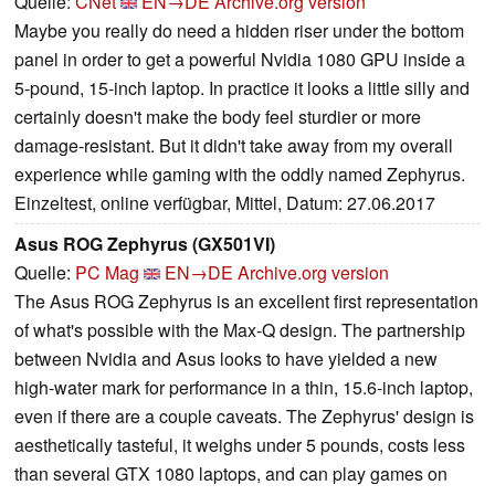
Quelle:
CNet
EN→DE
Archive.org version
Maybe you really do need a hidden riser under the bottom
panel in order to get a powerful Nvidia 1080 GPU inside a
5-pound, 15-inch laptop. In practice it looks a little silly and
certainly doesn't make the body feel sturdier or more
damage-resistant. But it didn't take away from my overall
experience while gaming with the oddly named Zephyrus.
Einzeltest, online verfügbar, Mittel, Datum: 27.06.2017
Asus ROG Zephyrus (GX501VI)
Quelle:
PC Mag
EN→DE
Archive.org version
The Asus ROG Zephyrus is an excellent first representation
of what's possible with the Max-Q design. The partnership
between Nvidia and Asus looks to have yielded a new
high-water mark for performance in a thin, 15.6-inch laptop,
even if there are a couple caveats. The Zephyrus' design is
aesthetically tasteful, it weighs under 5 pounds, costs less
than several GTX 1080 laptops, and can play games on