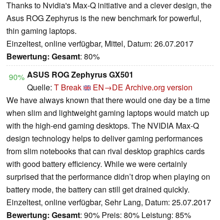
Thanks to Nvidia's Max-Q initiative and a clever design, the
Asus ROG Zephyrus is the new benchmark for powerful,
thin gaming laptops.
Einzeltest, online verfügbar, Mittel, Datum: 26.07.2017
Bewertung:
Gesamt
: 80%
ASUS ROG Zephyrus GX501
90%
Quelle:
T Break
EN→DE
Archive.org version
We have always known that there would one day be a time
when slim and lightweight gaming laptops would match up
with the high-end gaming desktops. The NVIDIA Max-Q
design technology helps to deliver gaming performances
from slim notebooks that can rival desktop graphics cards
with good battery efficiency. While we were certainly
surprised that the performance didn’t drop when playing on
battery mode, the battery can still get drained quickly.
Einzeltest, online verfügbar, Sehr Lang, Datum: 25.07.2017
Bewertung:
Gesamt
: 90% Preis: 80% Leistung: 85%