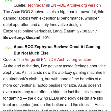
Quelle:
Techradar
EN→DE
Archive.org version
The Asus ROG Zephyrus sets a high bar for powerful, thin
gaming laptops with exceptional performance, whisper
quiet operation and a truly innovative design.
Einzeltest, online verfügbar, Lang, Datum: 27.08.2017
Bewertung:
Gesamt
: 90%
Asus ROG Zephyrus Review: Great At Gaming,
65%
But Not Much Else
Quelle:
The Verge
EN→DE
Archive.org version
At the end of the day, I’ve got very mixed feelings about the
Zephyrus. As it stands now, it’s a pricey gaming machine in
an ultrabook’s clothing, but with none of the benefits of a
more conventional laptop besides for size. Asus doesn’t
even make any real effort to hide the fact that this is meant
for gaming — the glowing LEDs and edgy design are still
front and center (and on the bottom and the sides — Asus
really likes its logos). And at the price, you can almost buy a