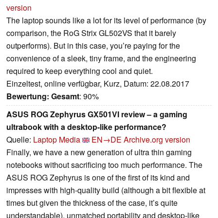
version
The laptop sounds like a lot for its level of performance (by
comparison, the RoG Strix GL502VS that it barely
outperforms). But in this case, you’re paying for the
convenience of a sleek, tiny frame, and the engineering
required to keep everything cool and quiet.
Einzeltest, online verfügbar, Kurz, Datum: 22.08.2017
Bewertung:
Gesamt
: 90%
ASUS ROG Zephyrus GX501VI review – a gaming
ultrabook with a desktop-like performance?
Quelle:
Laptop Media
EN→DE
Archive.org version
Finally, we have a new generation of ultra thin gaming
notebooks without sacrificing too much performance. The
ASUS ROG Zephyrus is one of the first of its kind and
impresses with high-quality build (although a bit flexible at
times but given the thickness of the case, it’s quite
understandable), unmatched portability and desktop-like