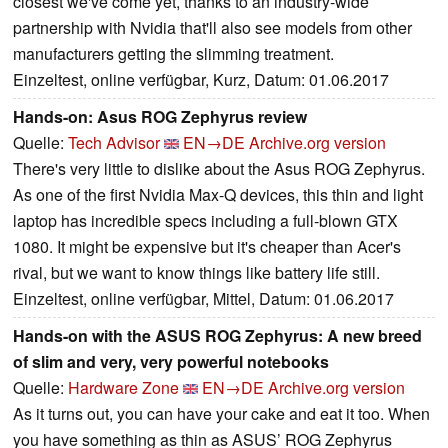
closest we've come yet, thanks to an industry-wide
partnership with Nvidia that'll also see models from other
manufacturers getting the slimming treatment.
Einzeltest, online verfügbar, Kurz, Datum: 01.06.2017
Hands-on: Asus ROG Zephyrus review
Quelle:
Tech Advisor
EN→DE
Archive.org version
There's very little to dislike about the Asus ROG Zephyrus.
As one of the first Nvidia Max-Q devices, this thin and light
laptop has incredible specs including a full-blown GTX
1080. It might be expensive but it's cheaper than Acer's
rival, but we want to know things like battery life still.
Einzeltest, online verfügbar, Mittel, Datum: 01.06.2017
Hands-on with the ASUS ROG Zephyrus: A new breed
of slim and very, very powerful notebooks
Quelle:
Hardware Zone
EN→DE
Archive.org version
As it turns out, you can have your cake and eat it too. When
you have something as thin as ASUS’ ROG Zephyrus