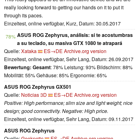
really looking forward to getting our hands on it to put it
through its paces.
Einzeltest, online verfügbar, Kurz, Datum: 30.05.2017
ASUS ROG Zephyrus, análisis: si te acostumbras
78%
a su teclado, su masiva GTX 1080 te atrapará
Quelle:
Xataka
ES→DE
Archive.org version
Einzeltest, online verfügbar, Sehr Lang, Datum: 26.09.2017
Bewertung:
Gesamt
: 78% Leistung: 93% Bildschirm: 88%
Mobilität: 55% Gehäuse: 85% Ergonomie: 65%
ASUS ROG Zephyrus GX501
Quelle:
Noticias 3D
ES→DE
Archive.org version
Positive: High performance; slim size and light weight; nice
design; good connectivity. Negative: High price.
Einzeltest, online verfügbar, Sehr Lang, Datum: 09.11.2017
ASUS ROG Zephyrus
Quelle:
Geeknetic
ES→DE
Archive.org version