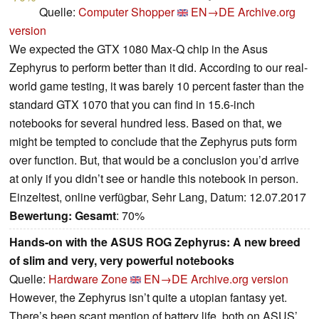
Quelle:
Computer Shopper
EN→DE
Archive.org
version
We expected the GTX 1080 Max-Q chip in the Asus
Zephyrus to perform better than it did. According to our real-
world game testing, it was barely 10 percent faster than the
standard GTX 1070 that you can find in 15.6-inch
notebooks for several hundred less. Based on that, we
might be tempted to conclude that the Zephyrus puts form
over function. But, that would be a conclusion you’d arrive
at only if you didn’t see or handle this notebook in person.
Einzeltest, online verfügbar, Sehr Lang, Datum: 12.07.2017
Bewertung:
Gesamt
: 70%
Hands-on with the ASUS ROG Zephyrus: A new breed
of slim and very, very powerful notebooks
Quelle:
Hardware Zone
EN→DE
Archive.org version
However, the Zephyrus isn’t quite a utopian fantasy yet.
There’s been scant mention of battery life, both on ASUS’