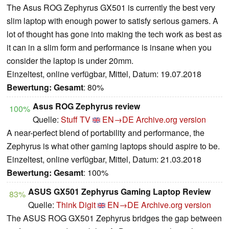
The Asus ROG Zephyrus GX501 is currently the best very
slim laptop with enough power to satisfy serious gamers. A
lot of thought has gone into making the tech work as best as
it can in a slim form and performance is insane when you
consider the laptop is under 20mm.
Einzeltest, online verfügbar, Mittel, Datum: 19.07.2018
Bewertung:
Gesamt
: 80%
Asus ROG Zephyrus review
100%
Quelle:
Stuff TV
EN→DE
Archive.org version
A near-perfect blend of portability and performance, the
Zephyrus is what other gaming laptops should aspire to be.
Einzeltest, online verfügbar, Mittel, Datum: 21.03.2018
Bewertung:
Gesamt
: 100%
ASUS GX501 Zephyrus Gaming Laptop Review
83%
Quelle:
Think Digit
EN→DE
Archive.org version
The ASUS ROG GX501 Zephyrus bridges the gap between