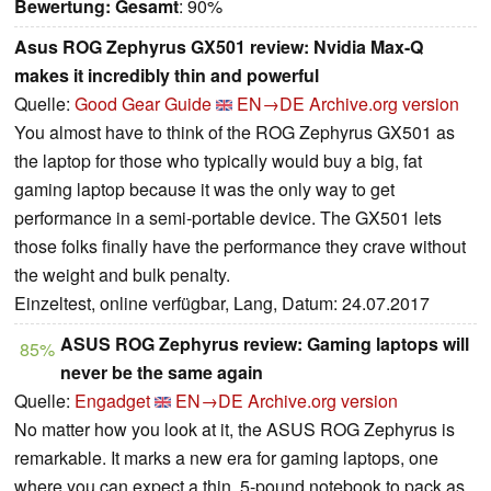
Bewertung:
Gesamt
: 90%
Asus ROG Zephyrus GX501 review: Nvidia Max-Q
makes it incredibly thin and powerful
Quelle:
Good Gear Guide
EN→DE
Archive.org version
You almost have to think of the ROG Zephyrus GX501 as
the laptop for those who typically would buy a big, fat
gaming laptop because it was the only way to get
performance in a semi-portable device. The GX501 lets
those folks finally have the performance they crave without
the weight and bulk penalty.
Einzeltest, online verfügbar, Lang, Datum: 24.07.2017
ASUS ROG Zephyrus review: Gaming laptops will
85%
never be the same again
Quelle:
Engadget
EN→DE
Archive.org version
No matter how you look at it, the ASUS ROG Zephyrus is
remarkable. It marks a new era for gaming laptops, one
where you can expect a thin, 5-pound notebook to pack as