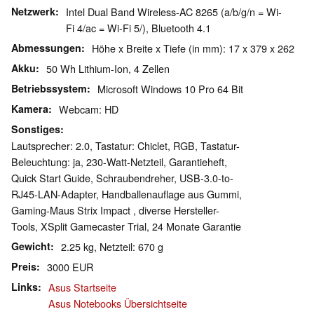
Netzwerk
Intel Dual Band Wireless-AC 8265 (a/b/g/n = Wi-
Fi 4/ac = Wi-Fi 5/), Bluetooth 4.1
Abmessungen
Höhe x Breite x Tiefe (in mm): 17 x 379 x 262
Akku
50 Wh Lithium-Ion, 4 Zellen
Betriebssystem
Microsoft Windows 10 Pro 64 Bit
Kamera
Webcam: HD
Sonstiges
Lautsprecher: 2.0, Tastatur: Chiclet, RGB, Tastatur-
Beleuchtung: ja, 230-Watt-Netzteil, Garantieheft,
Quick Start Guide, Schraubendreher, USB-3.0-to-
RJ45-LAN-Adapter, Handballenauflage aus Gummi,
Gaming-Maus Strix Impact , diverse Hersteller-
Tools, XSplit Gamecaster Trial, 24 Monate Garantie
Gewicht
2.25 kg, Netzteil: 670 g
Preis
3000 EUR
Links
Asus Startseite
Asus Notebooks Übersichtseite