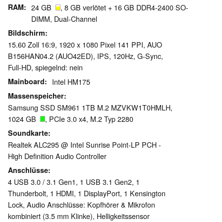
RAM
24 GB
, 8 GB verlötet + 16 GB DDR4-2400 SO-
DIMM, Dual-Channel
Bildschirm
15.60 Zoll 16:9, 1920 x 1080 Pixel 141 PPI, AUO
B156HAN04.2 (AUO42ED), IPS, 120Hz, G-Sync,
Full-HD, spiegelnd: nein
Mainboard
Intel HM175
Massenspeicher
Samsung SSD SM961 1TB M.2 MZVKW1T0HMLH,
1024 GB
, PCIe 3.0 x4, M.2 Typ 2280
Soundkarte
Realtek ALC295 @ Intel Sunrise Point-LP PCH -
High Definition Audio Controller
Anschlüsse
4 USB 3.0 / 3.1 Gen1, 1 USB 3.1 Gen2, 1
Thunderbolt, 1 HDMI, 1 DisplayPort, 1 Kensington
Lock, Audio Anschlüsse: Kopfhörer & Mikrofon
kombiniert (3.5 mm Klinke), Helligkeitssensor