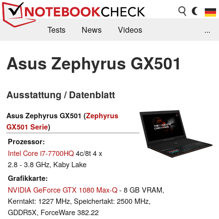
Tests
News
Videos
...
Benchmarks & Tech
Externe Tests
Asus Zephyrus GX501
Kaufberatung
Deals
Suche
Jobs
Ausstattung / Datenblatt
Forum
Asus Zephyrus GX501 (
Zephyrus
GX501 Serie
)
Prozessor
Intel Core i7-7700HQ
4c/8t 4 x
2.8 - 3.8 GHz, Kaby Lake
Grafikkarte
NVIDIA GeForce GTX 1080 Max-Q
- 8 GB VRAM,
Kerntakt: 1227 MHz, Speichertakt: 2500 MHz,
GDDR5X, ForceWare 382.22