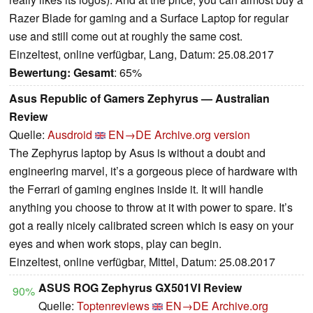
Razer Blade for gaming and a Surface Laptop for regular
use and still come out at roughly the same cost.
Einzeltest, online verfügbar, Lang, Datum: 25.08.2017
Bewertung:
Gesamt
: 65%
Asus Republic of Gamers Zephyrus — Australian
Review
Quelle:
Ausdroid
EN→DE
Archive.org version
The Zephyrus laptop by Asus is without a doubt and
engineering marvel, it’s a gorgeous piece of hardware with
the Ferrari of gaming engines inside it. It will handle
anything you choose to throw at it with power to spare. It’s
got a really nicely calibrated screen which is easy on your
eyes and when work stops, play can begin.
Einzeltest, online verfügbar, Mittel, Datum: 25.08.2017
ASUS ROG Zephyrus GX501VI Review
90%
Quelle:
Toptenreviews
EN→DE
Archive.org