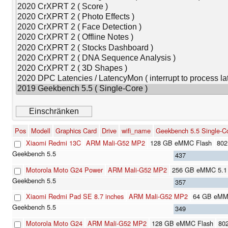
Pos
Modell
Graphics Card
Drive
wifi_name
Geekbench 5.5 Single-C
Xiaomi Redmi 13C
ARM Mali-G52 MP2
128 GB eMMC Flash
802
437
Motorola Moto G24 Power
ARM Mali-G52 MP2
256 GB eMMC 5.1 
357
Xiaomi Redmi Pad SE 8.7 inches
ARM Mali-G52 MP2
64 GB eMM
349
Motorola Moto G24
ARM Mali-G52 MP2
128 GB eMMC Flash
802