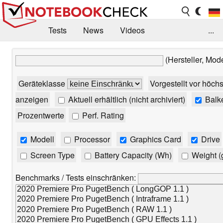
Tests
News
Videos
...
Benchmarks & Tech
Externe Tests
(Hersteller, Mod
Kaufberatung
Deals
Suche
Jobs
Geräteklasse
Vorgestellt vor höch
Forum
anzeigen
Aktuell erhältlich (nicht archiviert)
Balk
Prozentwerte
Perf. Rating
Modell
Processor
Graphics Card
Drive
Screen Type
Battery Capacity (Wh)
Weight (
Benchmarks / Tests einschränken: