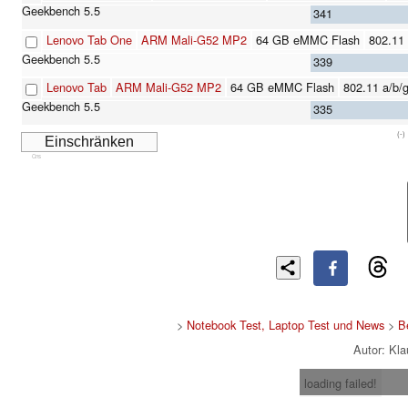
341
Lenovo Tab One
ARM Mali-G52 MP2
64 GB eMMC Flash
802.11 
339
Lenovo Tab
ARM Mali-G52 MP2
64 GB eMMC Flash
802.11 a/b/g
335
(-)
Cns
>
Notebook Test, Laptop Test und News
>
B
Autor: Kl
loading failed!