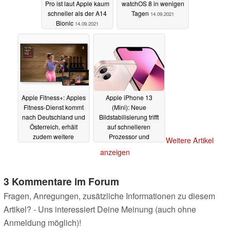
Pro ist laut Apple kaum
watchOS 8 in wenigen
schneller als der A14
Tagen
14.09.2021
Bionic
14.09.2021
Apple Fitness+: Apples
Apple iPhone 13
Fitness-Dienst kommt
(Mini): Neue
nach Deutschland und
Bildstabilisierung trifft
Österreich, erhält
auf schnelleren
zudem weitere
Prozessor und
Weitere Artikel
Neuerungen
schmalere Notch
14.09.2021
anzeigen
14.09.2021
3 Kommentare im Forum
Fragen, Anregungen, zusätzliche Informationen zu diesem
Artikel? - Uns interessiert Deine Meinung (auch ohne
Anmeldung möglich)!