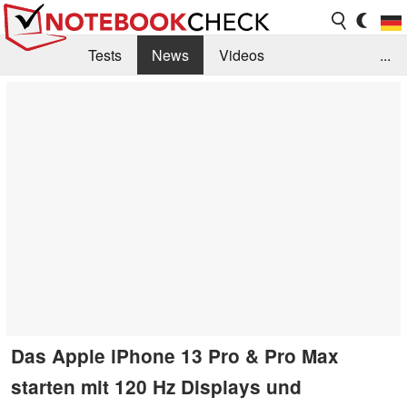
Tests
News
Videos
...
Benchmarks & Tech
Externe Tests
Kaufberatung
Deals
Suche
Jobs
Forum
Das Apple iPhone 13 Pro & Pro Max
starten mit 120 Hz Displays und