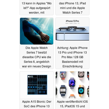
13 kann in Apples "Wo
das iPhone 13, iPad
ist?"-App aufgespürt
mini und die Apple
werden, mit
Watch Series 7
Einschränkungen
15.09.2021
15.09.2021
Die Apple Watch
Achtung: Apple iPhone
Series 7 besitzt
13 Pro und iPhone 13
dieselbe CPU wie die
Pro Max 128 GB
Series 6, angeblich
Basismodell mit
war ein neues Design
Einschränkung
geplant
15.09.2021
14.09.2021
Apple A15 Bionic: Der
Apple veröffentlicht iOS
SoC des iPhone 13
15, iPadOS 15 und