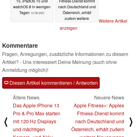
15, iPadOS 15 und
Fitness-Dienst kommt
watchOS 8 in wenigen
nach Deutschland und
Tagen
Österreich, erhält
14.09.2021
zudem weitere
Weitere Artikel
Neuerungen
14.09.2021
anzeigen
Kommentare
Fragen, Anregungen, zusätzliche Informationen zu diesem
Artikel? - Uns interessiert Deine Meinung (auch ohne
Anmeldung möglich)!
Diesen Artikel kommentieren / Antworten
Ältere News
Neuere News
Das Apple iPhone 13
Apple Fitness+: Apples
Pro & Pro Max starten
Fitness-Dienst kommt
⟨
⟩
mit 120 Hz Displays
nach Deutschland und
und mächtigen
Österreich, erhält zudem