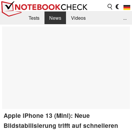
Tests
News
Videos
...
Benchmarks & Tech
Externe Tests
Kaufberatung
Deals
Suche
Jobs
Forum
Apple iPhone 13 (Mini): Neue
Bildstabilisierung trifft auf schnelleren