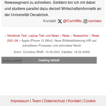
Newssegment zu schreiben. Seitdem bin ich mit dabei
und studiere parallel dazu derzeit Wirtschaftsinformatik an
der Universität Osnabrück.
Kontakt:
@CorniWo
,
corniwo
>
Notebook Test, Laptop Test und News
>
News
>
Newsarchiv
>
News
2021-09
> Apple iPhone 13 (Mini): Neue Bildstabilisierung trifft auf
schnelleren Prozessor und schmalere Notch
Autor: Cornelius Wolff, 14.09.2021 (Update: 18.02.2026)
loading failed!
loading failed!
Impressum
|
Team
|
Datenschutz
|
Kontakt
|
Cookie