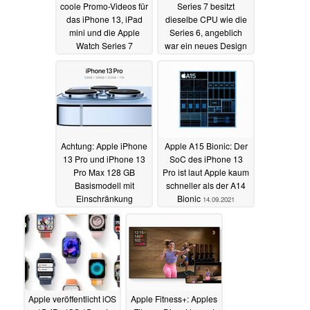
coole Promo-Videos für
Series 7 besitzt
das iPhone 13, iPad
dieselbe CPU wie die
mini und die Apple
Series 6, angeblich
Watch Series 7
war ein neues Design
geplant
15.09.2021
15.09.2021
Achtung: Apple iPhone
Apple A15 Bionic: Der
13 Pro und iPhone 13
SoC des iPhone 13
Pro Max 128 GB
Pro ist laut Apple kaum
Basismodell mit
schneller als der A14
Einschränkung
Bionic
14.09.2021
14.09.2021
Apple veröffentlicht iOS
Apple Fitness+: Apples