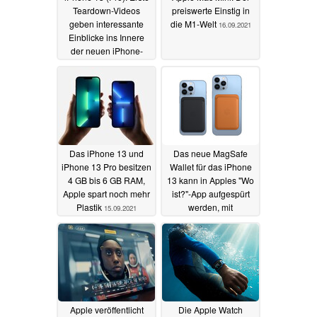
Teardown-Videos
preiswerte Einstig in
geben interessante
die M1-Welt
16.09.2021
Einblicke ins Innere
der neuen iPhone-
Generation
24.09.2021
Das iPhone 13 und
Das neue MagSafe
iPhone 13 Pro besitzen
Wallet für das iPhone
4 GB bis 6 GB RAM,
13 kann in Apples "Wo
Apple spart noch mehr
ist?"-App aufgespürt
Plastik
werden, mit
15.09.2021
Einschränkungen
15.09.2021
Apple veröffentlicht
Die Apple Watch