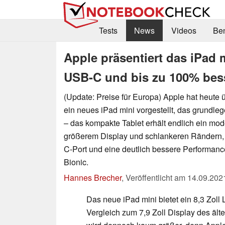
Tests
News
Videos
Be
Apple präsentiert das iPad
USB-C und bis zu 100% bes
(Update: Preise für Europa) Apple hat heute
ein neues iPad mini vorgestellt, das grundle
– das kompakte Tablet erhält endlich ein mod
größerem Display und schlankeren Rändern,
C-Port und eine deutlich bessere Performan
Bionic.
Hannes Brecher
,
Veröffentlicht am
14.09.202
Das neue iPad mini bietet ein 8,3 Zoll
Vergleich zum 7,9 Zoll Display des ält