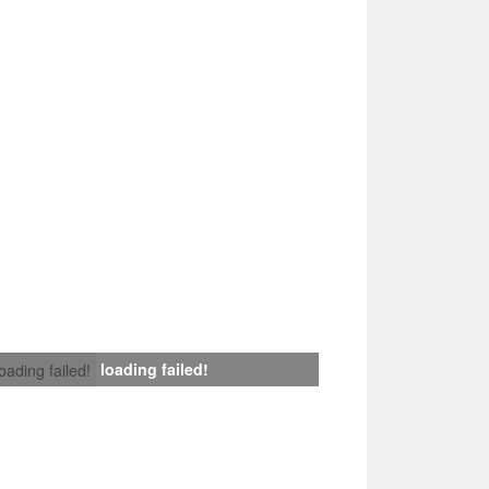
loading failed!
loading failed!