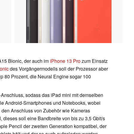
15 Bionic, der auch im
iPhone 13 Pro
zum Einsatz
onic
des Vorgängermodells soll der Prozessor aber
hip 80 Prozent, die Neural Engine sogar 100
C-Anschluss, sodass das iPad mini mit demselben
ele Android-Smartphones und Notebooks, wobei
ch den Anschluss von Zubehör wie Kameras
l, dieses soll eine Bandbreite von bis zu 3,5 Gbit/s
pple Pencil der zweiten Generation kompatibel, der
ablets hält und der so auch aufgeladen werden