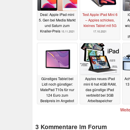
Deal: Apple iPad mini
Test Apple iPad Mini 6
i
5. Gen bei Media Markt
– Apples schickes,
A
und Saturn zum
kleines Tablet mit 5G
wic
Knaller-Preis
15.11.2021
17.10.2021
i
Günstiges Tablet bei
Apples neues iPad
Ach
Lidl noch günstiger:
mini 6 hat 4GB RAM,
13
MatePad T10s für nur
das günstige iPad
124 Euro zum
verbleibt bei 3GB
Bestpreis im Angebot
Arbeitsspeicher
16.09.2021
15.09.2021
Weite
3 Kommentare im Forum