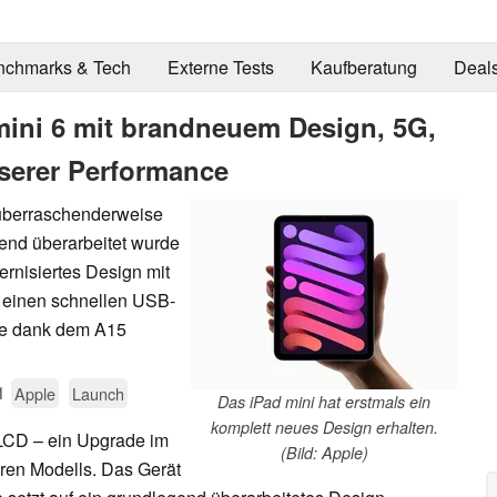
nchmarks & Tech
Externe Tests
Kaufberatung
Deal
 mini 6 mit brandneuem Design, 5G,
serer Performance
 überraschenderweise
gend überarbeitet wurde
ernisiertes Design mit
 einen schnellen USB-
ce dank dem A15
1
Apple
Launch
Das iPad mini hat erstmals ein
komplett neues Design erhalten.
 LCD – ein Upgrade im
(Bild: Apple)
eren Modells. Das Gerät