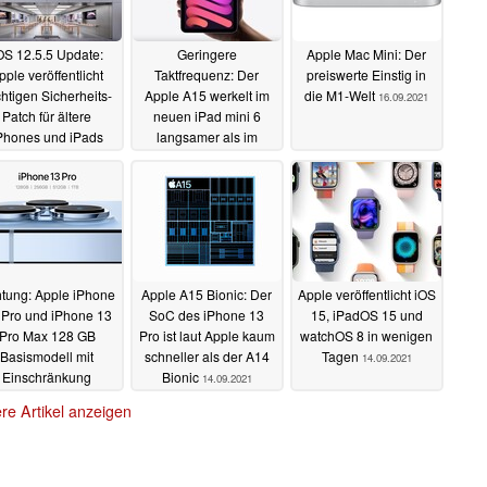
OS 12.5.5 Update:
Geringere
Apple Mac Mini: Der
pple veröffentlicht
Taktfrequenz: Der
preiswerte Einstig in
htigen Sicherheits-
Apple A15 werkelt im
die M1-Welt
16.09.2021
Patch für ältere
neuen iPad mini 6
Phones und iPads
langsamer als im
iPhone 13
24.09.2021
16.09.2021
tung: Apple iPhone
Apple A15 Bionic: Der
Apple veröffentlicht iOS
 Pro und iPhone 13
SoC des iPhone 13
15, iPadOS 15 und
Pro Max 128 GB
Pro ist laut Apple kaum
watchOS 8 in wenigen
Basismodell mit
schneller als der A14
Tagen
14.09.2021
Einschränkung
Bionic
14.09.2021
14.09.2021
re Artikel anzeigen