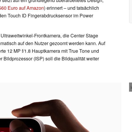
setzt auf ein grundlegend überarbeitetes Design,
 560 Euro auf Amazon
) erinnert – und tatsächlich
 den Touch ID Fingerabdrucksensor im Power
Ultraweitwinkel-Frontkamera, die Center Stage
tomatisch auf den Nutzer gezoomt werden kann. Auf
serte 12 MP f/1.8 Hauptkamera mit True Tone und
Bildprozessor (ISP) soll die Bildqualität weiter