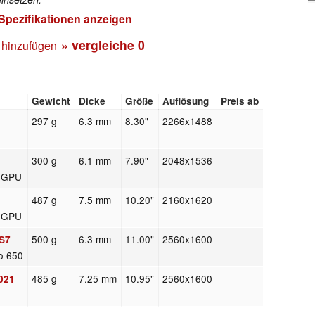
 Spezifikationen anzeigen
» vergleiche
0
 hinzufügen
Gewicht
Dicke
Größe
Auflösung
Preis ab
297 g
6.3 mm
8.30"
2266x1488
300 g
6.1 mm
7.90"
2048x1536
c GPU
487 g
7.5 mm
10.20"
2160x1620
c GPU
500 g
6.3 mm
11.00"
2560x1600
 S7
o 650
485 g
7.25 mm
10.95"
2560x1600
021