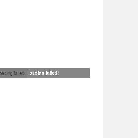
loading failed!
loading failed!