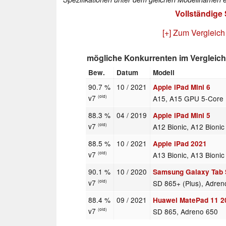
Vollständige
[+] Zum Vergleich
mögliche Konkurrenten im Vergleich
Bew.
Datum
Modell
90.7 %
10 / 2021
Apple iPad Mini 6
v7
A15, A15 GPU 5-Core
(old)
88.3 %
04 / 2019
Apple iPad Mini 5
v7
A12 Bionic, A12 Bioni
(old)
88.5 %
10 / 2021
Apple iPad 2021
v7
A13 Bionic, A13 Bioni
(old)
90.1 %
10 / 2020
Samsung Galaxy Tab
v7
SD 865+ (Plus), Adren
(old)
88.4 %
09 / 2021
Huawei MatePad 11 2
v7
SD 865, Adreno 650
(old)