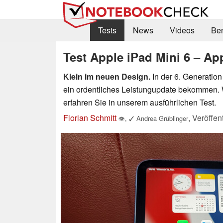
Tests
News
Videos
Be
Test Apple iPad Mini 6 – App
Klein im neuen Design.
In der 6. Generatio
ein ordentliches Leistungupdate bekommen. 
erfahren Sie in unserem ausführlichen Test.
Florian Schmitt
,
Veröffen
👁
,
✓
Andrea Grüblinger