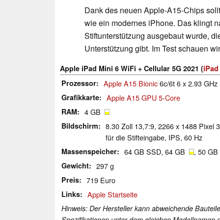
Dank des neuen Apple-A15-Chips sollt
wie ein modernes iPhone. Das klingt 
Stiftunterstützung ausgebaut wurde, d
Unterstützung gibt. Im Test schauen w
Apple iPad Mini 6 WiFi + Cellular 5G 2021 (
iPad
Prozessor
Apple A15 Bionic
6c/6t 6 x 2.93 GHz
Grafikkarte
Apple A15 GPU 5-Core
RAM
4 GB
Bildschirm
8.30 Zoll 13,7:9, 2266 x 1488 Pixel 
für die Stifteingabe, IPS, 60 Hz
Massenspeicher
64 GB SSD, 64 GB
, 50 GB
Gewicht
297 g
Preis
719 Euro
Links
Apple Startseite
Hinweis: Der Hersteller kann abweichende Bauteile
Spezifikationen unter dem gleichen Modellnamen e