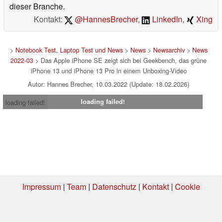
dieser Branche.
Kontakt:
@HannesBrecher
,
LinkedIn
,
Xing
>
Notebook Test, Laptop Test und News
>
News
>
Newsarchiv
>
News
2022-03
> Das Apple iPhone SE zeigt sich bei Geekbench, das grüne
iPhone 13 und iPhone 13 Pro in einem Unboxing-Video
Autor: Hannes Brecher, 10.03.2022 (Update: 18.02.2026)
loading failed!
loading failed!
Impressum
|
Team
|
Datenschutz
|
Kontakt
|
Cookie
Einstellungen
| 07.08.2026 01:06
* Beim Kauf über einen Affiliate-Link kann Notebookcheck eine Vergütung
erhalten. Vielen Dank für Ihre Unterstützung!.