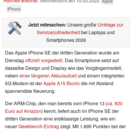
Hannes Brecher
,
Veröffentlicht am
10.03.2022
Apple
iPhone
Jetzt mitmachen:
Unsere große
Umfrage zur
Servicezufriedenheit
bei Laptops und
Smartphones 2026
Das Apple iPhone SE der dritten Generation wurde am
Dienstag
offiziell vorgestellt
. Das Smartphone setzt auf
dasselbe Design und Display wie das Vorgängermodell,
neben
einer längeren Akkulaufzeit
und einem integrierten
5G-Modem ist der
Apple A15 Bionic
die mit Abstand
spannendste Neuerung.
Der ARM-Chip, den man bereits vom iPhone 13 (
ca. 820
Euro auf Amazon
) kennt, liefert auch im iPhone SE der
dritten Generation eine erstklassige Leistung, wie ein
neuer
Geekbench-Eintrag
zeigt. Mit 1.695 Punkten bei der