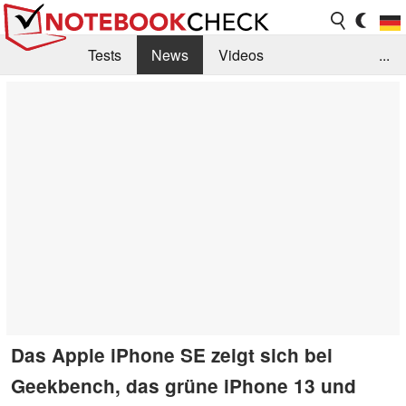
Tests
News
Videos
...
Benchmarks & Tech
Externe Tests
Kaufberatung
Deals
Suche
Jobs
Forum
Das Apple iPhone SE zeigt sich bei
Geekbench, das grüne iPhone 13 und