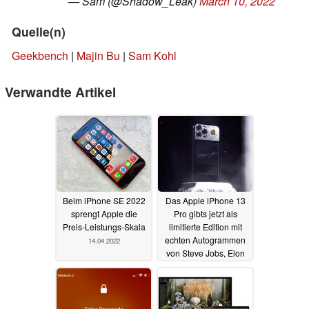
— Sam (@Shadow_Leak)
March 10, 2022
Quelle(n)
Geekbench
|
Majin Bu
|
Sam Kohl
Verwandte Artikel
Beim iPhone SE 2022
Das Apple iPhone 13
sprengt Apple die
Pro gibts jetzt als
Preis-Leistungs-Skala
limitierte Edition mit
echten Autogrammen
14.04.2022
von Steve Jobs, Elon
Musk und co.
16.03.2022