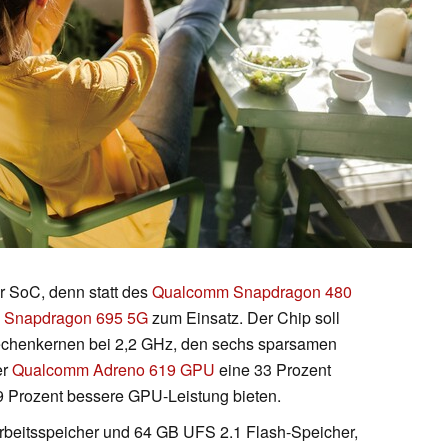
r SoC, denn statt des
Qualcomm Snapdragon 480
 Snapdragon 695 5G
zum Einsatz. Der Chip soll
chenkernen bei 2,2 GHz, den sechs sparsamen
er
Qualcomm Adreno 619 GPU
eine 33 Prozent
 Prozent bessere GPU-Leistung bieten.
eitsspeicher und 64 GB UFS 2.1 Flash-Speicher,