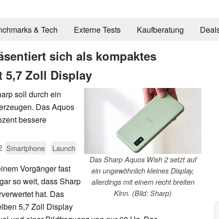
nchmarks & Tech
Externe Tests
Kaufberatung
Deal
sentiert sich als kompaktes
 5,7 Zoll Display
rp soll durch ein
erzeugen. Das Aquos
rozent bessere
2
Smartphone
Launch
Das Sharp Aquos Wish 2 setzt auf
inem Vorgänger fast
ein ungewöhnlich kleines Display,
gar so weit, dass Sharp
allerdings mit einem recht breiten
rverwertet hat. Das
Kinn. (Bild: Sharp)
lben 5,7 Zoll Display