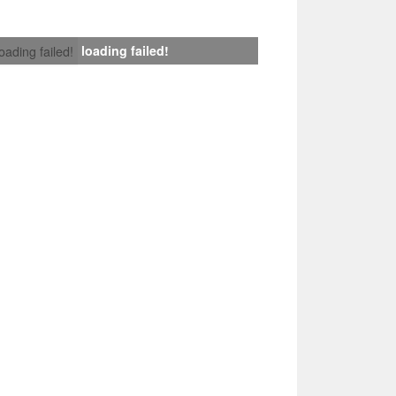
loading failed!
loading failed!