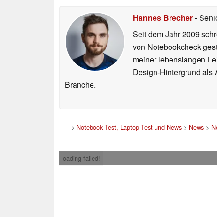
Hannes Brecher
- Seni
Seit dem Jahr 2009 schre
von Notebookcheck gest
meiner lebenslangen Lei
Design-Hintergrund als A
Branche.
>
Notebook Test, Laptop Test und News
>
News
>
N
loading failed!