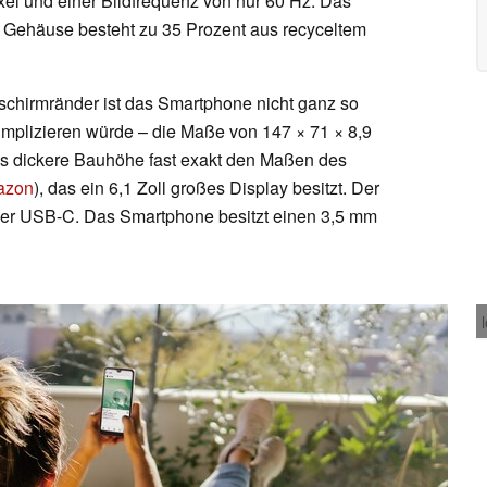
xel und einer Bildfrequenz von nur 60 Hz. Das
e Gehäuse besteht zu 35 Prozent aus recyceltem
schirmränder ist das Smartphone nicht ganz so
implizieren würde – die Maße von 147 × 71 × 8,9
was dickere Bauhöhe fast exakt den Maßen des
azon
), das ein 6,1 Zoll großes Display besitzt. Der
ber USB-C. Das Smartphone besitzt einen 3,5 mm