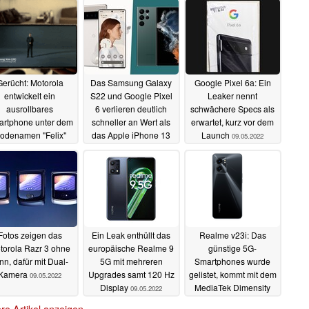
Gerücht: Motorola
Das Samsung Galaxy
Google Pixel 6a: Ein
entwickelt ein
S22 und Google Pixel
Leaker nennt
ausrollbares
6 verlieren deutlich
schwächere Specs als
rtphone unter dem
schneller an Wert als
erwartet, kurz vor dem
odenamen "Felix"
das Apple iPhone 13
Launch
09.05.2022
09.05.2022
09.05.2022
Fotos zeigen das
Ein Leak enthüllt das
Realme v23i: Das
torola Razr 3 ohne
europäische Realme 9
günstige 5G-
nn, dafür mit Dual-
5G mit mehreren
Smartphones wurde
Kamera
Upgrades samt 120 Hz
gelistet, kommt mit dem
09.05.2022
Display
MediaTek Dimensity
09.05.2022
700
08.05.2022
re Artikel anzeigen