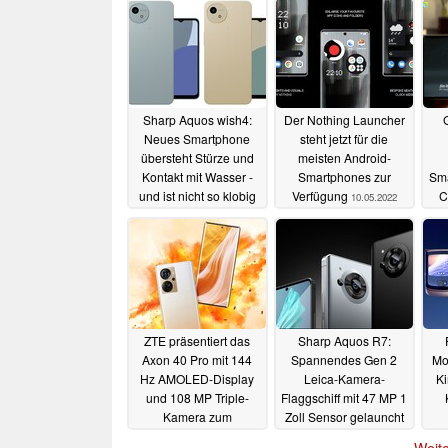
Sharp Aquos wish4:
Der Nothing Launcher
Neues Smartphone
steht jetzt für die
übersteht Stürze und
meisten Android-
Kontakt mit Wasser -
Smartphones zur
Sma
und ist nicht so klobig
Verfügung
C
10.05.2022
wie ein Rugged-Gerät
09.05.2024
ZTE präsentiert das
Sharp Aquos R7:
Axon 40 Pro mit 144
Spannendes Gen 2
Mo
Hz AMOLED-Display
Leica-Kamera-
Ki
und 108 MP Triple-
Flaggschiff mit 47 MP 1
Kamera zum
Zoll Sensor gelauncht
Mittelklasse-Preis
09.05.2022
Weite