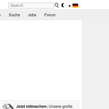
▼
s
Suche
Jobs
Forum
Jetzt mitmachen:
Unsere große