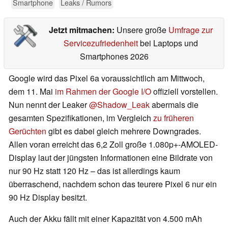
Smartphone
Leaks / Rumors
Jetzt mitmachen:
Unsere große
Umfrage zur
Servicezufriedenheit
bei Laptops und
Smartphones 2026
Google wird das Pixel 6a voraussichtlich am Mittwoch,
dem 11. Mai
im Rahmen der Google I/O
offiziell vorstellen.
Nun nennt der Leaker
@Shadow_Leak
abermals die
gesamten Spezifikationen, im Vergleich
zu früheren
Gerüchten
gibt es dabei gleich mehrere Downgrades.
Allen voran erreicht das 6,2 Zoll große 1.080p+-AMOLED-
Display laut der jüngsten Informationen eine Bildrate von
nur 90 Hz statt 120 Hz – das ist allerdings kaum
überraschend, nachdem schon das teurere Pixel 6 nur ein
90 Hz Display besitzt.
Auch der Akku fällt mit einer Kapazität von 4.500 mAh