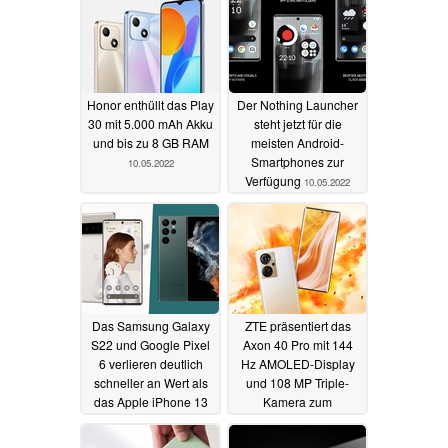
Honor enthüllt das Play
Der Nothing Launcher
30 mit 5.000 mAh Akku
steht jetzt für die
und bis zu 8 GB RAM
meisten Android-
Smartphones zur
10.05.2022
Verfügung
10.05.2022
Das Samsung Galaxy
ZTE präsentiert das
S22 und Google Pixel
Axon 40 Pro mit 144
6 verlieren deutlich
Hz AMOLED-Display
schneller an Wert als
und 108 MP Triple-
das Apple iPhone 13
Kamera zum
Mittelklasse-Preis
09.05.2022
09.05.2022