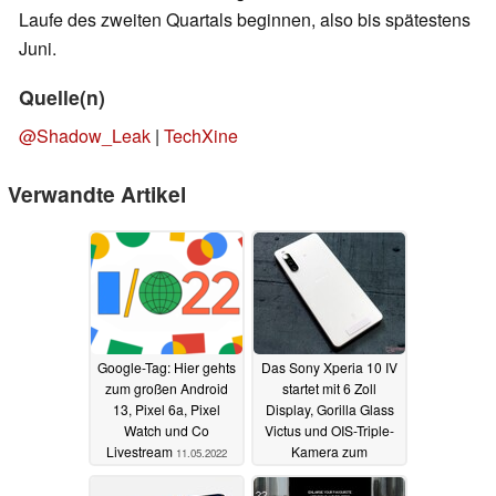
Laufe des zweiten Quartals beginnen, also bis spätestens
Juni.
Quelle(n)
@Shadow_Leak
|
TechXine
Verwandte Artikel
Google-Tag: Hier gehts
Das Sony Xperia 10 IV
zum großen Android
startet mit 6 Zoll
13, Pixel 6a, Pixel
Display, Gorilla Glass
Watch und Co
Victus und OIS-Triple-
Livestream
Kamera zum
11.05.2022
attraktiven Preis
11.05.2022