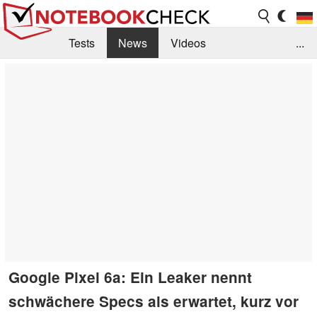
Tests
News
Videos
...
Benchmarks & Tech
Externe Tests
Kaufberatung
Deals
Suche
Jobs
Forum
Google Pixel 6a: Ein Leaker nennt
schwächere Specs als erwartet, kurz vor