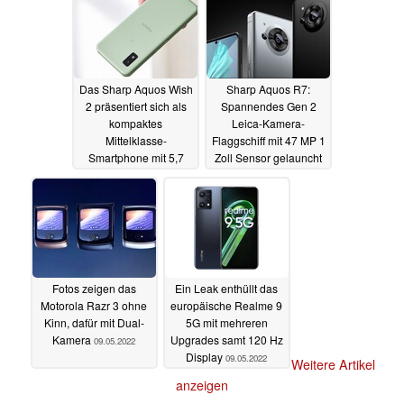
Das Sharp Aquos Wish
Sharp Aquos R7:
2 präsentiert sich als
Spannendes Gen 2
kompaktes
Leica-Kamera-
Mittelklasse-
Flaggschiff mit 47 MP 1
Smartphone mit 5,7
Zoll Sensor gelauncht
Zoll Display
09.05.2022
09.05.2022
Fotos zeigen das
Ein Leak enthüllt das
Motorola Razr 3 ohne
europäische Realme 9
Kinn, dafür mit Dual-
5G mit mehreren
Kamera
Upgrades samt 120 Hz
09.05.2022
Display
09.05.2022
Weitere Artikel
anzeigen