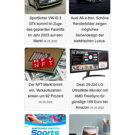
Sportlicher VW ID.3
Audi A6 e-tron: Schöne
GTX kommt im Zuge
Renderbilder zeigen
des geplanten Facelifts
mögliches
im Jahr 2023 auf den
Seriendesign der
Markt
elektrischen Luxus-
06.05.2022
Limousine
06.05.2022
Der NFT-Markt bricht
Deal: 29 Zoll LG
ein, Verkaufszahlen
UltraWide-Monitor mit
sinken um 92 Prozent
AMD FreeSync für
günstige 169 Euro bei
05.05.2022
Amazon
04.05.2022