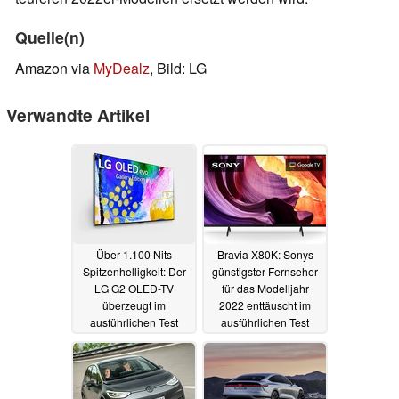
Quelle(n)
Amazon via
MyDealz
, Bild: LG
Verwandte Artikel
Über 1.100 Nits
Bravia X80K: Sonys
Spitzenhelligkeit: Der
günstigster Fernseher
LG G2 OLED-TV
für das Modelljahr
überzeugt im
2022 enttäuscht im
ausführlichen Test
ausführlichen Test
14.05.2022
10.05.2022