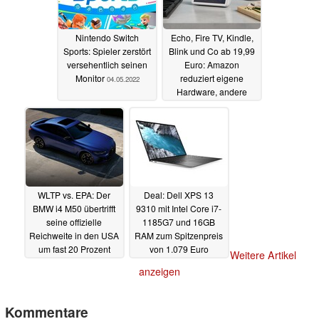
Nintendo Switch
Echo, Fire TV, Kindle,
Sports: Spieler zerstört
Blink und Co ab 19,99
versehentlich seinen
Euro: Amazon
Monitor
reduziert eigene
04.05.2022
Hardware, andere
Shops ziehen mit
04.05.2022
WLTP vs. EPA: Der
Deal: Dell XPS 13
BMW i4 M50 übertrifft
9310 mit Intel Core i7-
seine offizielle
1185G7 und 16GB
Reichweite in den USA
RAM zum Spitzenpreis
um fast 20 Prozent
von 1.079 Euro
Weitere Artikel
03.05.2022
02.05.2022
anzeigen
Kommentare