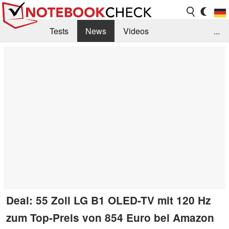
Tests
News
Videos
...
Benchmarks & Tech
Externe Tests
Kaufberatung
Deals
Suche
Jobs
Forum
Deal: 55 Zoll LG B1 OLED-TV mit 120 Hz
zum Top-Preis von 854 Euro bei Amazon