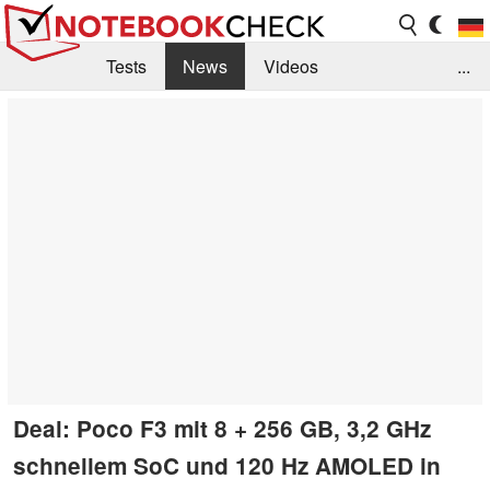
Tests
News
Videos
...
Benchmarks & Tech
Externe Tests
Kaufberatung
Deals
Suche
Jobs
Forum
Deal: Poco F3 mit 8 + 256 GB, 3,2 GHz
schnellem SoC und 120 Hz AMOLED in