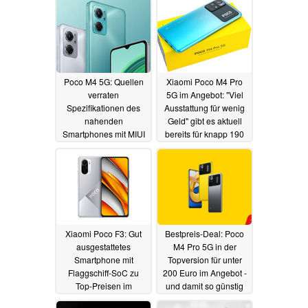
Poco M4 5G: Quellen
Xiaomi Poco M4 Pro
verraten
5G im Angebot: "Viel
Spezifikationen des
Ausstattung für wenig
nahenden
Geld" gibt es aktuell
Smartphones mit MIUI
bereits für knapp 190
13
Euro
25.03.2022
23.03.2022
Xiaomi Poco F3: Gut
Bestpreis-Deal: Poco
ausgestattetes
M4 Pro 5G in der
Smartphone mit
Topversion für unter
Flaggschiff-SoC zu
200 Euro im Angebot -
Top-Preisen im
und damit so günstig
Angebot
wie nie zuvor
21.03.2022
18.03.2022