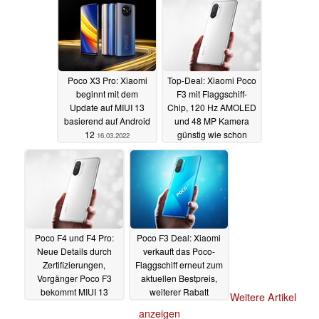
Poco X3 Pro: Xiaomi
Top-Deal: Xiaomi Poco
beginnt mit dem
F3 mit Flaggschiff-
Update auf MIUI 13
Chip, 120 Hz AMOLED
basierend auf Android
und 48 MP Kamera
12
günstig wie schon
16.03.2022
lange nicht mehr
14.03.2022
Poco F4 und F4 Pro:
Poco F3 Deal: Xiaomi
Neue Details durch
verkauft das Poco-
Zertifizierungen,
Flaggschiff erneut zum
Vorgänger Poco F3
aktuellen Bestpreis,
bekommt MIUI 13
weiterer Rabatt
Weitere Artikel
basierend auf Android
möglich
04.03.2022
anzeigen
12