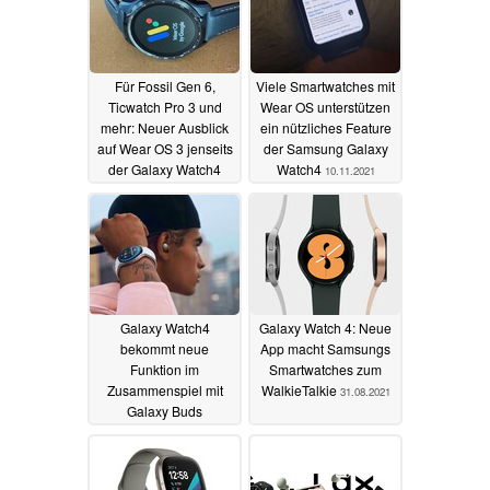
Für Fossil Gen 6,
Viele Smartwatches mit
Ticwatch Pro 3 und
Wear OS unterstützen
mehr: Neuer Ausblick
ein nützliches Feature
auf Wear OS 3 jenseits
der Samsung Galaxy
der Galaxy Watch4
Watch4
10.11.2021
15.12.2021
Galaxy Watch4
Galaxy Watch 4: Neue
bekommt neue
App macht Samsungs
Funktion im
Smartwatches zum
Zusammenspiel mit
WalkieTalkie
31.08.2021
Galaxy Buds
Ohrhörern
08.09.2021