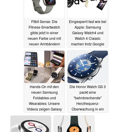
Fitbit Sense: Die
Eingesperrt fast wie bei
Fitness-Smartwatch
Apple: Samsung
gibts jetzt in einer
Galaxy Watch4 und
neuen Farbe und mit
Watch 4 Classic
neuen Armbändern
machen trotz Google
Wear nur mit einem
16.08.2021
Samsung-Smartphone
Sinn
14.08.2021
Hands-On mit den
Die Honor Watch GS 3
neuen Samsung
packt eine
Foldables und
"bahnbrechende"
Wearables: Unsere
Herzfrequenz-
Videos zeigen Galaxy
Überwachung in ein
Z Fold3, Galaxy Z
schickes Gehäuse
Flip3, Galaxy Watch4
13.08.2021
und Galaxy Buds2 vor
dem Test
14.08.2021