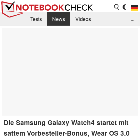
Tests
News
Videos
...
Benchmarks & Tech
Externe Tests
Kaufberatung
Deals
Suche
Jobs
Forum
Die Samsung Galaxy Watch4 startet mit
sattem Vorbesteller-Bonus, Wear OS 3.0