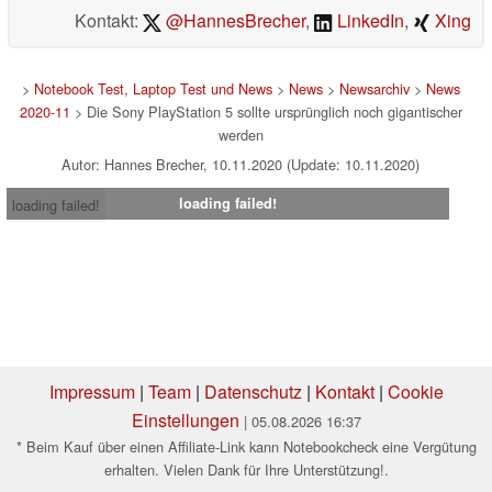
Hintergrund als Art Director einer Werbeagentur erlaubt
mir darüber hinaus tiefe Einblicke in die Eigenheiten
dieser Branche.
Kontakt:
@HannesBrecher
,
LinkedIn
,
Xing
>
Notebook Test, Laptop Test und News
>
News
>
Newsarchiv
>
News
2020-11
> Die Sony PlayStation 5 sollte ursprünglich noch gigantischer
werden
Autor: Hannes Brecher, 10.11.2020 (Update: 10.11.2020)
loading failed!
loading failed!
Impressum
|
Team
|
Datenschutz
|
Kontakt
|
Cookie