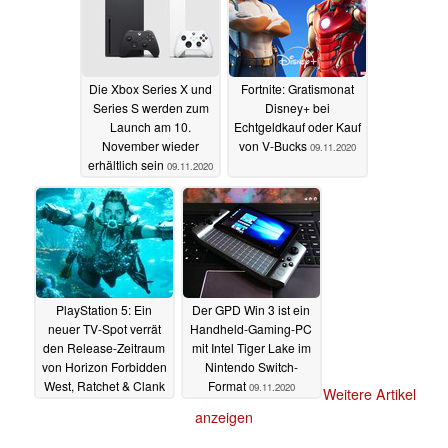
Die Xbox Series X und
Fortnite: Gratismonat
Series S werden zum
Disney+ bei
Launch am 10.
Echtgeldkauf oder Kauf
November wieder
von V-Bucks
09.11.2020
erhältlich sein
09.11.2020
PlayStation 5: Ein
Der GPD Win 3 ist ein
neuer TV-Spot verrät
Handheld-Gaming-PC
den Release-Zeitraum
mit Intel Tiger Lake im
von Horizon Forbidden
Nintendo Switch-
West, Ratchet & Clank
Format
09.11.2020
Weitere Artikel
und co.
09.11.2020
anzeigen