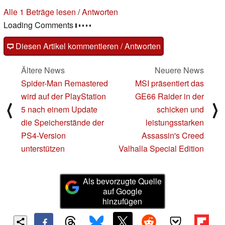
Ein Kommentar im Forum
Fragen, Anregungen, zusätzliche Informationen zu diesem
Artikel? - Uns interessiert Deine Meinung (auch ohne
Anmeldung möglich)!
Ersten Kommentar lesen
/
Antworten
Diesen Artikel kommentieren / Antworten
Ältere News
Neuere News
Spider-Man Remastered
MSI präsentiert das
wird auf der PlayStation
GE66 Raider in der
⟨
⟩
5 nach einem Update
schicken und
die Speicherstände der
leistungsstarken
PS4-Version
Assassin's Creed
unterstützen
Valhalla Special Edition
Als bevorzugte Quelle