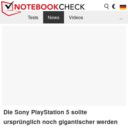
Tests
News
Videos
...
Benchmarks & Tech
Externe Tests
Kaufberatung
Deals
Suche
Jobs
Forum
Die Sony PlayStation 5 sollte
ursprünglich noch gigantischer werden