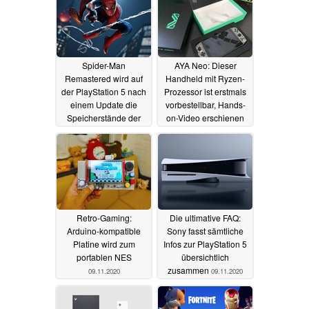
Spider-Man
AYA Neo: Dieser
Remastered wird auf
Handheld mit Ryzen-
der PlayStation 5 nach
Prozessor ist erstmals
einem Update die
vorbestellbar, Hands-
Speicherstände der
on-Video erschienen
PS4-Version
09.11.2020
unterstützen
10.11.2020
Retro-Gaming:
Die ultimative FAQ:
Arduino-kompatible
Sony fasst sämtliche
Platine wird zum
Infos zur PlayStation 5
portablen NES
übersichtlich
zusammen
09.11.2020
09.11.2020