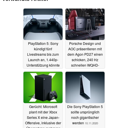
PlayStation 5: Sony
Porsche Design und
kündigt fünf
AOC präsentieren mit
Livestreams bis zum
dem Agon PD27 einen
Launch an, 1.440p-
schicken, 240 Hz
Unterstützung könnte
schnellen WQHD-
nachgereicht werden
Gaming-Monitor
10.11.2020
10.11.2020
Gerücht: Microsoft
Die Sony PlayStation 5
plant mit der Xbox
sollte ursprünglich
Series X eine Japan-
noch gigantischer
Offensive, inklusive der
werden
10.11.2020