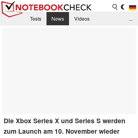
Tests
News
Videos
...
Benchmarks & Tech
Externe Tests
Kaufberatung
Deals
Suche
Jobs
Forum
Die Xbox Series X und Series S werden
zum Launch am 10. November wieder