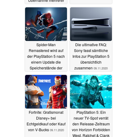
Übernahme mehrerer
Entwickler
10.11.2020
Spider-Man
Die ultimative FAQ:
Remastered wird auf
Sony fasst sämtliche
der PlayStation 5 nach
Infos zur PlayStation 5
einem Update die
übersichtlich
Speicherstände der
zusammen
09.11.2020
PS4-Version
unterstützen
10.11.2020
Fortnite: Gratismonat
PlayStation 5: Ein
Disney+ bei
neuer TV-Spot verrät
Echtgeldkauf oder Kauf
den Release-Zeitraum
von V-Bucks
von Horizon Forbidden
09.11.2020
West, Ratchet & Clank