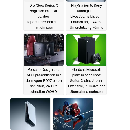
Die Xbox Series X
PlayStation 5: Sony
zeigt sich im iFixit-
kündigt fünf
Teardown
Livestreams bis zum
reparaturfreundlich –
Launch an, 1.440p-
mit ein paar
Unterstützung könnte
Einschränkungen
nachgereicht werden
11.11.2020
10.11.2020
Porsche Design und
Gerücht: Microsoft
AOC präsentieren mit
plant mit der Xbox
dem Agon PD27 einen
Series X eine Japan-
schicken, 240 Hz
Offensive, inklusive der
schnellen WQHD-
Übernahme mehrerer
Gaming-Monitor
Entwickler
10.11.2020
10.11.2020