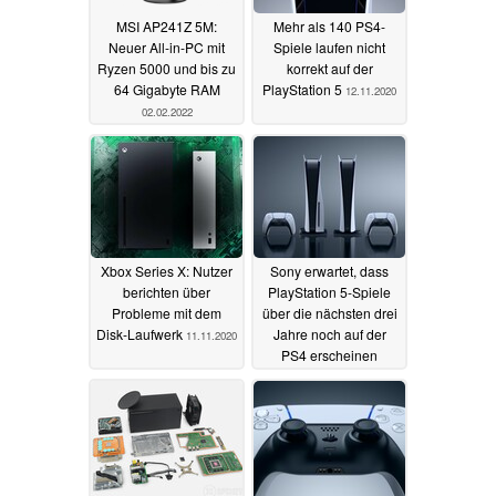
MSI AP241Z 5M:
Mehr als 140 PS4-
Neuer All-in-PC mit
Spiele laufen nicht
Ryzen 5000 und bis zu
korrekt auf der
64 Gigabyte RAM
PlayStation 5
12.11.2020
02.02.2022
Xbox Series X: Nutzer
Sony erwartet, dass
berichten über
PlayStation 5-Spiele
Probleme mit dem
über die nächsten drei
Disk-Laufwerk
Jahre noch auf der
11.11.2020
PS4 erscheinen
werden
11.11.2020