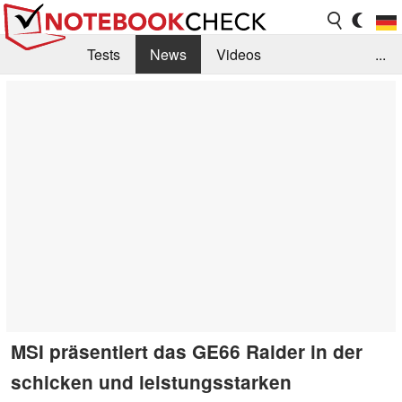
Tests
News
Videos
...
Benchmarks & Tech
Externe Tests
Kaufberatung
Deals
Suche
Jobs
Forum
MSI präsentiert das GE66 Raider in der
schicken und leistungsstarken