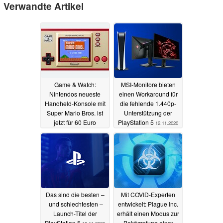
Verwandte Artikel
Game & Watch:
MSI-Monitore bieten
Nintendos neueste
einen Workaround für
Handheld-Konsole mit
die fehlende 1.440p-
Super Mario Bros. ist
Unterstützung der
jetzt für 60 Euro
PlayStation 5
12.11.2020
erhältlich
13.11.2020
Das sind die besten –
Mit COVID-Experten
und schlechtesten –
entwickelt: Plague Inc.
Launch-Titel der
erhält einen Modus zur
PlayStation 5
Bekämpfung einer