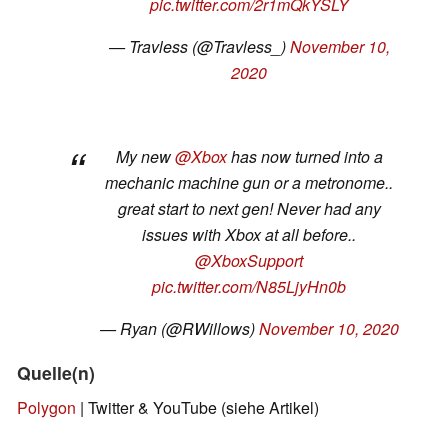
pic.twitter.com/2r1mQkYSLY
— Travless (@Travless_)
November 10,
2020
My new
@Xbox
has now turned into a
mechanic machine gun or a metronome..
great start to next gen! Never had any
issues with Xbox at all before..
@XboxSupport
pic.twitter.com/N85LjyHn0b
— Ryan (@RWillows)
November 10, 2020
Quelle(n)
Polygon
| Twitter & YouTube (siehe Artikel)