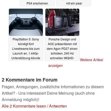
PS4 erscheinen
mit ein paar
werden
Einschränkungen
11.11.2020
11.11.2020
PlayStation 5: Sony
Porsche Design und
kündigt fünf
AOC präsentieren mit
Livestreams bis zum
dem Agon PD27 einen
Launch an, 1.440p-
schicken, 240 Hz
Unterstützung könnte
schnellen WQHD-
Weitere Artikel
nachgereicht werden
Gaming-Monitor
anzeigen
10.11.2020
10.11.2020
2 Kommentare im Forum
Fragen, Anregungen, zusätzliche Informationen zu diesem
Artikel? - Uns interessiert Deine Meinung (auch ohne
Anmeldung möglich)!
Alle 2 Kommentare lesen
/
Antworten