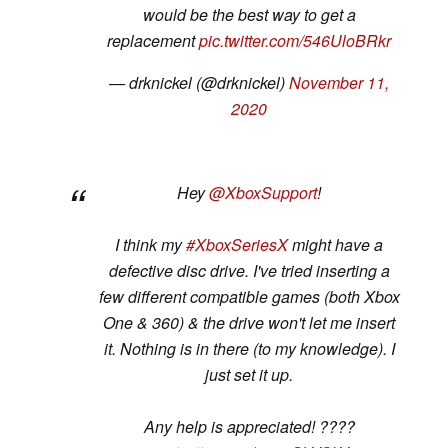
would be the best way to get a
replacement
pic.twitter.com/546UloBRkr
— drknickel (@drknickel)
November 11,
2020
Hey
@XboxSupport
!
I think my
#XboxSeriesX
might have a
defective disc drive. I've tried inserting a
few different compatible games (both Xbox
One & 360) & the drive won't let me insert
it. Nothing is in there (to my knowledge). I
just set it up.
Any help is appreciated! ????