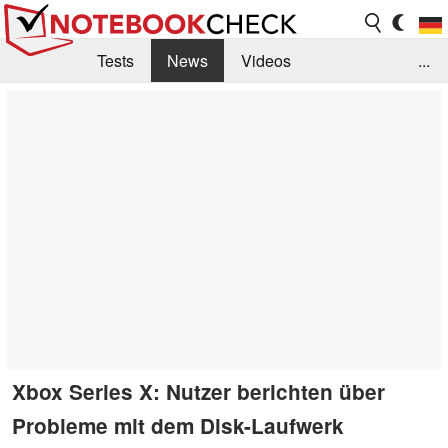
Tests
News
Videos
...
Benchmarks & Tech
Externe Tests
Kaufberatung
Deals
Suche
Jobs
Forum
Xbox Series X: Nutzer berichten über
Probleme mit dem Disk-Laufwerk