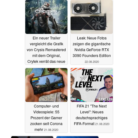
Ein neuer Trailer
Leak: Neue Fotos
vergleicht die Grafik
zeigen die gigantische
von Crysis Remastered
Nvidia GeForce RTX
mit dem Original,
3090 Founders Edition
Crytek verrät das neue
22.08.2020
Release-Datum
22.08.2020
Computer- und
FIFA 21 "The Next
Videospiele: 55
Level": Neues
Prozent der Gamer
deutschsprachiges
zocken seit Corona
FIFA-Format
21.08.2020
mehr
21.08.2020