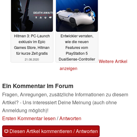
Hitman 3: PC-Launch
Entwickler verraten,
exklusiv im Epic
wie die neuen
Games Store, Hitman
Features vom
für kurze Zeit gratis
PlayStation 5
DualSense-Controller
21.08.2020
Weitere Artikel
Spiele aufwerten
anzeigen
können
21.08.2020
Ein Kommentar im Forum
Fragen, Anregungen, zusätzliche Informationen zu diesem
Artikel? - Uns interessiert Deine Meinung (auch ohne
Anmeldung möglich)!
Ersten Kommentar lesen
/
Antworten
Diesen Artikel kommentieren / Antworten