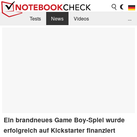
Tests
News
Videos
...
Benchmarks & Tech
Externe Tests
Kaufberatung
Deals
Suche
Jobs
Forum
Ein brandneues Game Boy-Spiel wurde
erfolgreich auf Kickstarter finanziert