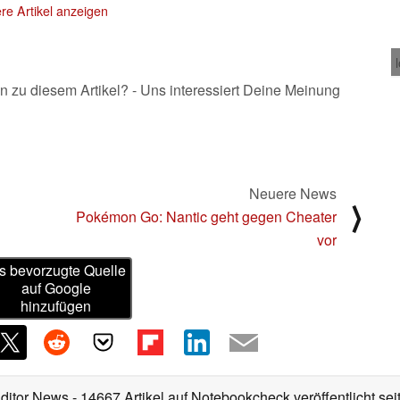
re Artikel anzeigen
n zu diesem Artikel? - Uns interessiert Deine Meinung
Neuere News
⟩
Pokémon Go: Nantic geht gegen Cheater
vor
s bevorzugte Quelle
auf Google
hinzufügen
Editor News
- 14667 Artikel auf Notebookcheck veröffentlicht
sei