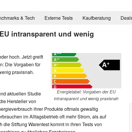
nchmarks & Tech
Externe Tests
Kaufberatung
Deal
 EU intransparent und wenig
er hoch. Jetzt greift
n: Die Vorgaben für
wenig praxisnah.
Energielabel: Vorgaben der EU
und aktuellen Studie
intransparent und wenig praxisnah
ie Hersteller von
rgieverbrauch ihrer Produkte oftmals gewaltig
rbrauchen im Alltagsbetrieb oft mehr Strom, als auf
die Stiftung Warentest kommt in ihren Tests von
schinen zu ähnlichen Ergebnissen.