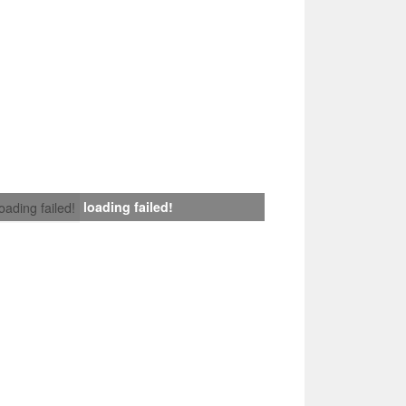
loading failed!
loading failed!