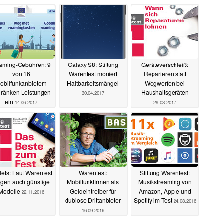
aming-Gebühren: 9
Galaxy S8: Stiftung
Geräteverschleiß:
von 16
Warentest moniert
Reparieren statt
obilfunkanbietern
Haltbarkeitsmängel
Wegwerfen bei
hränken Leistungen
Haushaltsgeräten
30.04.2017
ein
14.06.2017
29.03.2017
lets: Laut Warentest
Warentest:
Stiftung Warentest:
ugen auch günstige
Mobilfunkfirmen als
Musikstreaming von
Modelle
Geldeintreiber für
Amazon, Apple und
22.11.2016
dubiose Drittanbieter
Spotify im Test
24.08.2016
16.09.2016