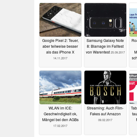
Google Pixel 2: Teuer,
Samsung Galaxy Note
Ro
aber teilweise besser
8: Blamage im Falltest
als das iPhone X
von Warentest
M
25.09.2017
sc
14.11.2017
WLAN im ICE:
Streaming: Auch Film-
Tab
Geschwindigkeit ok,
Fakes auf Amazon
ta
Mängel bei den AGBs
09.02.2017
17.02.2017