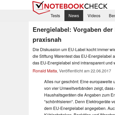
Tests
News
Videos
Be
Energielabel: Vorgaben der
praxisnah
Die Diskussion um EU-Label kocht immer wied
die Stiftung Warentest das EU-Energielabel a
das EU-Energielabel sind intransparent und 
Ronald Matta
,
Veröffentlicht am
22.06.2017
Alles nur geschönt: Eine europaweite 
von vier Umweltverbänden zeigt, dass d
Haushaltsgeräten die Angaben zum Ene
"schönfrisieren". Denn Elektrogeräte ve
dem EU-Energielabel angegeben. Auch 
Kühlschränken, Backöfen und Waschma