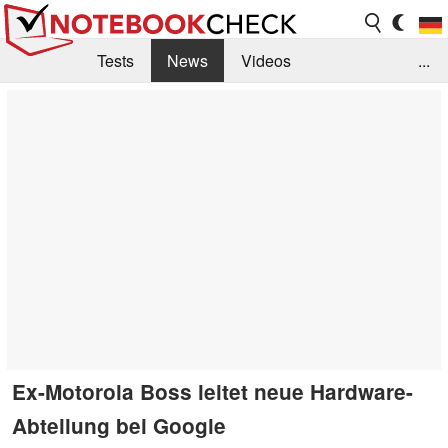
Tests
News
Videos
...
Benchmarks & Tech
Externe Tests
Kaufberatung
Deals
Suche
Jobs
Forum
Ex-Motorola Boss leitet neue Hardware-
Abteilung bei Google