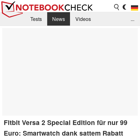
Tests
News
Videos
...
Benchmarks & Tech
Externe Tests
Kaufberatung
Deals
Suche
Jobs
Forum
Fitbit Versa 2 Special Edition für nur 99
Euro: Smartwatch dank sattem Rabatt