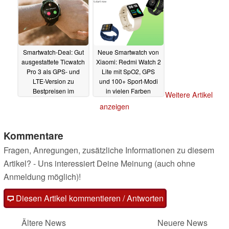
Smartwatch-Deal: Gut
Neue Smartwatch von
ausgestattete Ticwatch
Xiaomi: Redmi Watch 2
Pro 3 als GPS- und
Lite mit SpO2, GPS
LTE-Version zu
und 100+ Sport-Modi
Bestpreisen im
in vielen Farben
Weitere Artikel
Angebot
enthüllt
31.10.2021
30.10.2021
anzeigen
Kommentare
Fragen, Anregungen, zusätzliche Informationen zu diesem
Artikel? - Uns interessiert Deine Meinung (auch ohne
Anmeldung möglich)!
Diesen Artikel kommentieren / Antworten
Ältere News
Neuere News