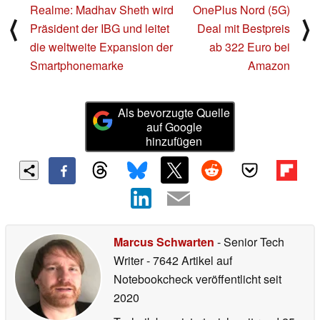
Realme: Madhav Sheth wird
OnePlus Nord (5G)
⟨
⟩
Präsident der IBG und leitet
Deal mit Bestpreis
die weltweite Expansion der
ab 322 Euro bei
Smartphonemarke
Amazon
Als bevorzugte Quelle
auf Google
hinzufügen
Marcus Schwarten
- Senior Tech
Writer
- 7642 Artikel auf
Notebookcheck veröffentlicht
seit
2020