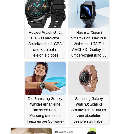
10.11.2021
Huawei Watch GT 2:
Nächste Xiaomi
Die wasserdichte
Smartwatch: Hey Plus
Smartwatch mit GPS
Watch mit 1,78 Zoll
und Bluetooth-
AMOLED-Display für
Telefonie gibt es
umgerechnet rund 55
aktuell zum Bestpreis
Euro bei Youpin
01.11.2021
01.11.2021
Die Samsung Galaxy
Samsung Galaxy
Watch4 erhält eine
Watch3: Schicke
präzisere Puls-
Smartwatch ist aktuell
Messung und neue
zum absoluten
Features per Software-
Bestpreis zu haben
Update
01.11.2021
01.11.2021