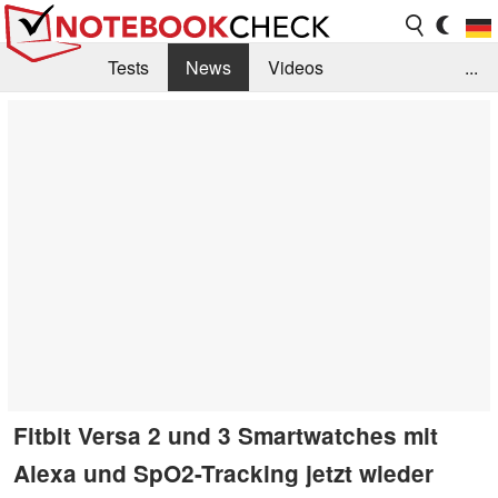
Tests
News
Videos
...
Benchmarks & Tech
Externe Tests
Kaufberatung
Deals
Suche
Jobs
Forum
Fitbit Versa 2 und 3 Smartwatches mit
Alexa und SpO2-Tracking jetzt wieder