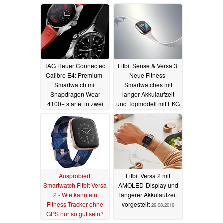
Sprachassistenten im
Angebot
21.02.2022
TAG Heuer Connected
Fitbit Sense & Versa 3:
Calibre E4: Premium-
Neue Fitness-
Smartwatch mit
Smartwatches mit
Snapdragon Wear
langer Akkulaufzeit
4100+ startet in zwei
und Topmodell mit EKG
Größen
10.02.2022
25.08.2020
Ausprobiert:
Fitbit Versa 2 mit
Smartwatch Fitbit Versa
AMOLED-Display und
2 - Wie kann ein
längerer Akkulaufzeit
Fitness-Tracker ohne
vorgestellt
29.08.2019
GPS nur so gut sein?