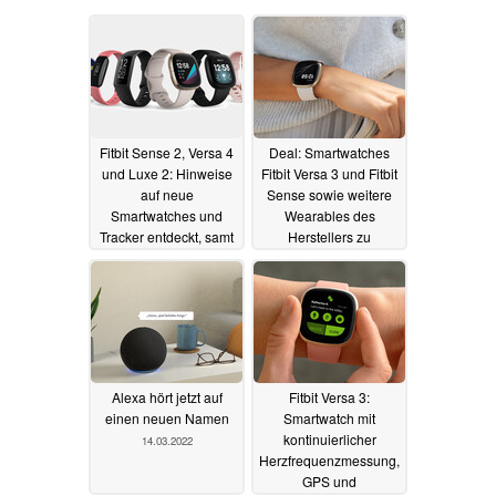
Fitbit Sense 2, Versa 4
Deal: Smartwatches
und Luxe 2: Hinweise
Fitbit Versa 3 und Fitbit
auf neue
Sense sowie weitere
Smartwatches und
Wearables des
Tracker entdeckt, samt
Herstellers zu
Überraschung
Bestpreisen im
26.03.2022
Angebot
26.03.2022
Alexa hört jetzt auf
Fitbit Versa 3:
einen neuen Namen
Smartwatch mit
kontinuierlicher
14.03.2022
Herzfrequenzmessung,
GPS und