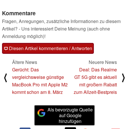
24.09.2019
Kommentare
Fragen, Anregungen, zusätzliche Informationen zu diesem
Artikel? - Uns interessiert Deine Meinung (auch ohne
Anmeldung möglich)!
Diesen Artikel kommentieren / Antworten
Ältere News
Neuere News
Gerücht: Das
Deal: Das Realme
⟨
⟩
vergleichsweise günstige
GT 5G gibt es aktuell
MacBook Pro mit Apple M2
mit großem Rabatt
kommt schon am 8. März
zum Allzeit-Bestpreis
Als bevorzugte Quelle
auf Google
hinzufügen